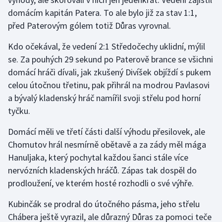
domácím kapitán Patera. To ale bylo již za stav 1:1,
Olympijské hry
před Paterovým gólem totiž Důras vyrovnal.
Parasport
Kdo očekával, že vedení 2:1 Středočechy uklidní, mýlil
se. Za pouhých 29 sekund po Paterově brance se všichni
Plavání
domácí hráči dívali, jak zkušený Divíšek objíždí s pukem
celou útočnou třetinu, pak přihrál na modrou Pavlasovi
Plážový volejbal
a bývalý kladenský hráč namířil svoji střelu pod horní
tyčku.
Ragby
Domácí měli ve třetí části další výhodu přesilovek, ale
Rychlobruslení
Chomutov hrál nesmírně obětavě a za zády měl mága
Hanuljaka, který pochytal každou šanci stále více
Rychlostní kanoistika
nervózních kladenských hráčů. Zápas tak dospěl do
Short track
prodloužení, ve kterém hosté rozhodli o své výhře.
Kubinčák se prodral do útočného pásma, jeho střelu
Sportovní střelba
Chábera ještě vyrazil, ale důrazný Důras za pomoci teče