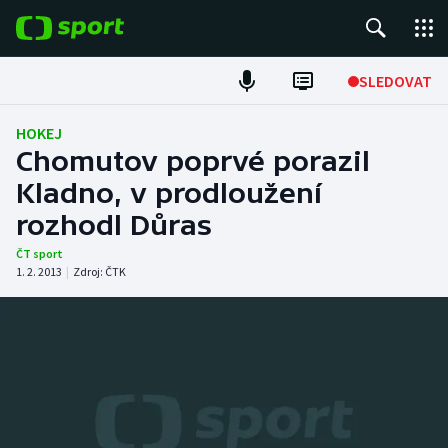
POPULÁRNÍ
SLEDOVAT
Fotbal
HOKEJ
Chomutov poprvé porazil
Hokej
Kladno, v prodloužení
rozhodl Důras
Tenis
ČT sport
Atletika
1. 2. 2013
|
Zdroj:
ČTK
Cyklistika
DALŠÍ SPORTY
Americký fotbal
NEPŘEHLÉDNĚTE