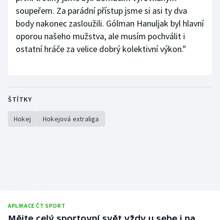
soupeřem. Za parádní přístup jsme si asi ty dva
body nakonec zasloužili. Gólman Hanuljak byl hlavní
oporou našeho mužstva, ale musím pochválit i
ostatní hráče za velice dobrý kolektivní výkon."
ŠTÍTKY
Hokej
Hokejová extraliga
APLIKACE ČT SPORT
Mějte celý sportovní svět vždy u sebe i na