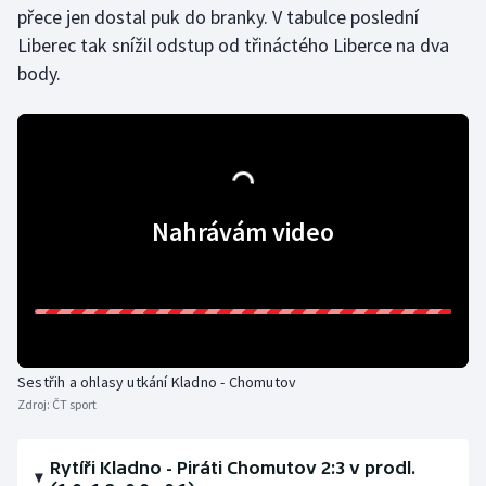
přece jen dostal puk do branky. V tabulce poslední
Stolní tenis
Liberec tak snížil odstup od třináctého Liberce na dva
Triatlon
body.
Veslování
Vodní slalom
Volejbal
Nahrávám video
Ostatní
Sestřih a ohlasy utkání Kladno - Chomutov
Zdroj:
ČT sport
Rytíři Kladno - Piráti Chomutov 2:3 v prodl.