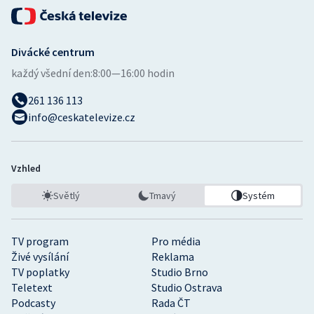
Divácké centrum
každý všední den:
8:00—16:00 hodin
261 136 113
info@ceskatelevize.cz
Vzhled
Světlý
Tmavý
Systém
TV program
Pro média
Živé vysílání
Reklama
TV poplatky
Studio Brno
Teletext
Studio Ostrava
Podcasty
Rada ČT