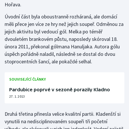
Hořava.
Gymnastika
Úvodní část byla oboustranně rozháraná, ale domácí
měli přece jen více ze hry než jejich soupeř. Odměnou za
Házená
jejich aktivitu byl vedoucí gól. Melka po téměř
dvouletém brankovém půstu, naposledy skóroval 18.
Jezdectví
února 2011, překonal gólmana Hanuljaka. Autora gólu
úspěch pořádně naladil, následně se dostal do dvou
Judo
stoprocentních šancí, ale pokaždé selhal.
Krasobruslení
SOUVISEJÍCÍ ČLÁNKY
Lezení
Pardubice poprvé v sezoně porazily Kladno
Lyže a snowboard
27. 1. 2013
Moderní pětiboj
Druhá třetina přinesla velice kvalitní partii. Kladenští si
vynutili na nedisciplinovaném soupeři tři početní
Motorsport
výhody, ale skórovali v nich jen jedenkrát. Vedení zajistil