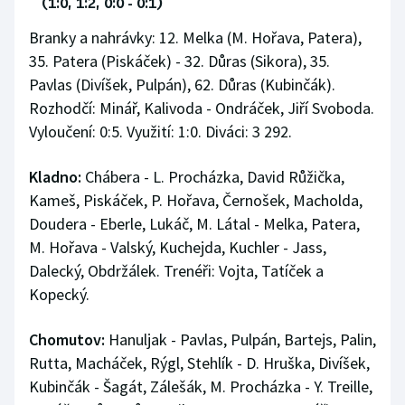
(1:0, 1:2, 0:0 - 0:1)
Branky a nahrávky: 12. Melka (M. Hořava, Patera),
35. Patera (Piskáček) - 32. Důras (Sikora), 35.
Pavlas (Divíšek, Pulpán), 62. Důras (Kubinčák).
Rozhodčí: Minář, Kalivoda - Ondráček, Jiří Svoboda.
Vyloučení: 0:5. Využití: 1:0. Diváci: 3 292.
Kladno:
Chábera - L. Procházka, David Růžička,
Kameš, Piskáček, P. Hořava, Černošek, Macholda,
Doudera - Eberle, Lukáč, M. Látal - Melka, Patera,
M. Hořava - Valský, Kuchejda, Kuchler - Jass,
Dalecký, Obdržálek. Trenéři: Vojta, Tatíček a
Kopecký.
Chomutov:
Hanuljak - Pavlas, Pulpán, Bartejs, Palin,
Rutta, Macháček, Rýgl, Stehlík - D. Hruška, Divíšek,
Kubinčák - Šagát, Zálešák, M. Procházka - Y. Treille,