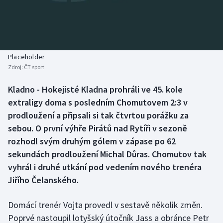
Baseball a softbal
Soutěže
Basketbal
Historické návraty
Biatlon
Aplikace ČT sport
Placeholder
Zdroj:
ČT sport
Boby a skeleton
AZ kvíz
Kladno - Hokejisté Kladna prohráli ve 45. kole
extraligy doma s posledním Chomutovem 2:3 v
Box
prodloužení a připsali si tak čtvrtou porážku za
Curling
sebou. O první výhře Pirátů nad Rytíři v sezoně
rozhodl svým druhým gólem v zápase po 62
Dostihy
sekundách prodloužení Michal Důras. Chomutov tak
vyhrál i druhé utkání pod vedením nového trenéra
Florbal
Jiřího Čelanského.
Futsal
Domácí trenér Vojta provedl v sestavě několik změn.
Poprvé nastoupil lotyšský útočník Jass a obránce Petr
Golf