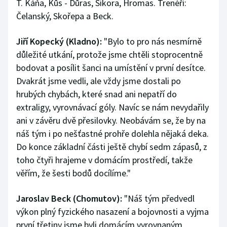
T. Káňa, Kůs - Důras, Sikora, Hromas. Trenéři:
Čelanský, Skořepa a Beck.
Jiří Kopecký (Kladno):
"Bylo to pro nás nesmírně
důležité utkání, protože jsme chtěli stoprocentně
bodovat a posílit šanci na umístění v první desítce.
Dvakrát jsme vedli, ale vždy jsme dostali po
hrubých chybách, které snad ani nepatří do
extraligy, vyrovnávací góly. Navíc se nám nevydařily
ani v závěru dvě přesilovky. Neobávám se, že by na
náš tým i po nešťastné prohře dolehla nějaká deka.
Do konce základní části ještě chybí sedm zápasů, z
toho čtyři hrajeme v domácím prostředí, takže
věřím, že šesti bodů docílíme."
Jaroslav Beck (Chomutov):
"Náš tým předvedl
výkon plný fyzického nasazení a bojovnosti a vyjma
první třetiny jsme byli domácím vyrovnaným