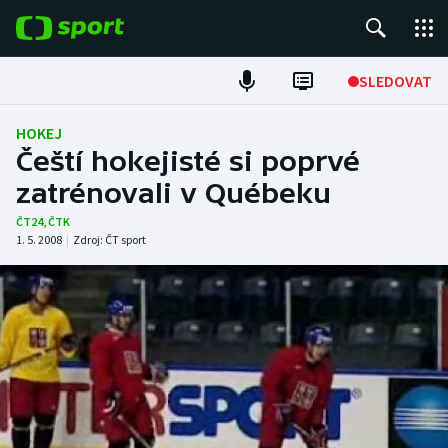
POPULÁRNÍ
SLEDOVAT
Fotbal
HOKEJ
Čeští hokejisté si poprvé
Hokej
zatrénovali v Québeku
Tenis
ČT24
,
ČTK
1. 5. 2008
|
Zdroj:
ČT sport
Atletika
Cyklistika
DALŠÍ SPORTY
Americký fotbal
NEPŘEHLÉDNĚTE