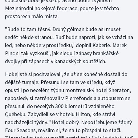
současné době je vše upraveno podle zvyklostí
Mezinárodní hokejové federace, pouze je v těchto
Olympijské hry
prostorech málo místa.
Parasport
"Bude to tam těsný. Druhý gólman bude asi muset
sedět někde stranou. Buď bude naproti, jak se vchází na
Plavání
led, nebo někde v prostředku," doplnil Kaberle. Marek
Pinc si tak vyzkouší, jak sledují zápasy brankářské
Plážový volejbal
dvojky při zápasech v kanadských soutěžích.
Ragby
Hokejisté si pochvalovali, že už se konečně dostali do
dějiště turnaje. Přesunuli se tam ve středu, když
Rychlobruslení
opustili po necelém týdnu montrealský hotel Sheraton,
naposledy si zatrénovali v Pierrefonds a autobusem se
Rychlostní kanoistika
přesunuli do necelých 300 kilometrů vzdáleného
Short track
Québeku. Zabydleli se v hotelu Hilton, kde stráví
nadcházející týdny. "Hotel dobrý. Nepotřebujeme žádný
Sportovní střelba
Four Seasons, myslím si, že na to přespání to stačí.