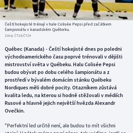
Baseball a softbal
Soutěže
Basketbal
Historické návraty
Čeští hokejisté trénují v hale Colisée Pepsi před začátkem
šampionátu v kanadském Québeku.
Biatlon
Aplikace ČT sport
Zdroj:
ČT24/ČT24
Boby a skeleton
AZ kvíz
Québec (Kanada) - Čeští hokejisté dnes po poledni
východoamerického času poprvé trénovali v dějišti
Box
mistrovství světa v Québeku. Halu Colisée Pepsi
budou obývat po dobu celého šampionátu a z
Curling
prostředí v bývalém domácím stánku Québeku
Nordiques měli dobré pocity. Otazníkem zůstává
Dostihy
kvalita ledu, na kterou si hodně stěžovali v médiích
Rusové a hlavně jejich největší hvězda Alexandr
Florbal
Ovečkin.
Futsal
"Perfektní led určitě není, ale budou to mít všichni
Golf