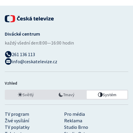
Divácké centrum
každý všední den:
8:00—16:00 hodin
261 136 113
info@ceskatelevize.cz
Vzhled
Světlý
Tmavý
Systém
TV program
Pro média
Živé vysílání
Reklama
TV poplatky
Studio Brno