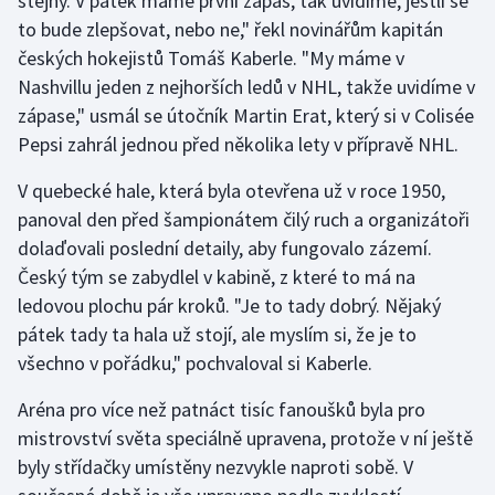
stejný. V pátek máme první zápas, tak uvidíme, jestli se
to bude zlepšovat, nebo ne," řekl novinářům kapitán
Gymnastika
českých hokejistů Tomáš Kaberle. "My máme v
Nashvillu jeden z nejhorších ledů v NHL, takže uvidíme v
Házená
zápase," usmál se útočník Martin Erat, který si v Colisée
Pepsi zahrál jednou před několika lety v přípravě NHL.
Jezdectví
V quebecké hale, která byla otevřena už v roce 1950,
Judo
panoval den před šampionátem čilý ruch a organizátoři
dolaďovali poslední detaily, aby fungovalo zázemí.
Krasobruslení
Český tým se zabydlel v kabině, z které to má na
ledovou plochu pár kroků. "Je to tady dobrý. Nějaký
Lezení
pátek tady ta hala už stojí, ale myslím si, že je to
všechno v pořádku," pochvaloval si Kaberle.
Lyže a snowboard
Aréna pro více než patnáct tisíc fanoušků byla pro
Moderní pětiboj
mistrovství světa speciálně upravena, protože v ní ještě
byly střídačky umístěny nezvykle naproti sobě. V
Motorsport