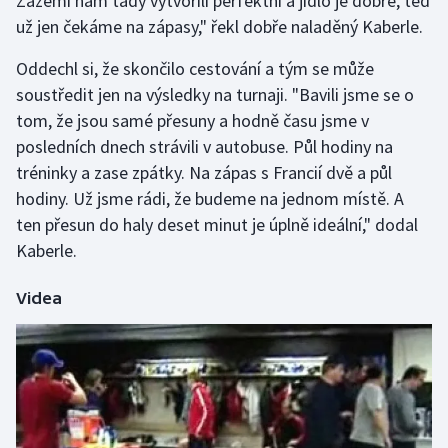
Zázemí nám tady vytvořili perfektní a jídlo je dobré, teď
Stolní tenis
už jen čekáme na zápasy," řekl dobře naladěný Kaberle.
Triatlon
Oddechl si, že skončilo cestování a tým se může
soustředit jen na výsledky na turnaji. "Bavili jsme se o
Veslování
tom, že jsou samé přesuny a hodně času jsme v
posledních dnech strávili v autobuse. Půl hodiny na
Vodní slalom
tréninky a zase zpátky. Na zápas s Francií dvě a půl
hodiny. Už jsme rádi, že budeme na jednom místě. A
Volejbal
ten přesun do haly deset minut je úplně ideální," dodal
Kaberle.
Ostatní
Videa