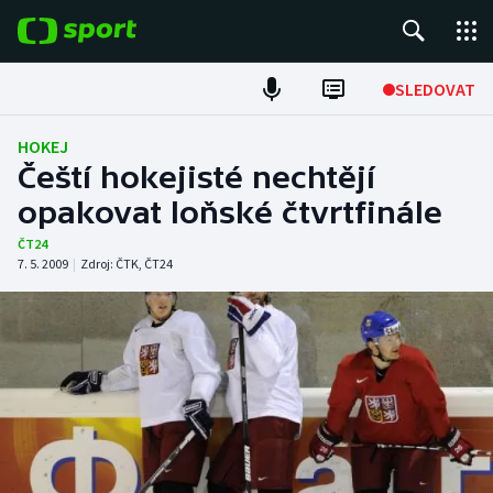
POPULÁRNÍ
SLEDOVAT
Fotbal
HOKEJ
Čeští hokejisté nechtějí
Hokej
opakovat loňské čtvrtfinále
Tenis
ČT24
7. 5. 2009
|
Zdroj:
ČTK
,
ČT24
Atletika
Cyklistika
DALŠÍ SPORTY
Americký fotbal
NEPŘEHLÉDNĚTE