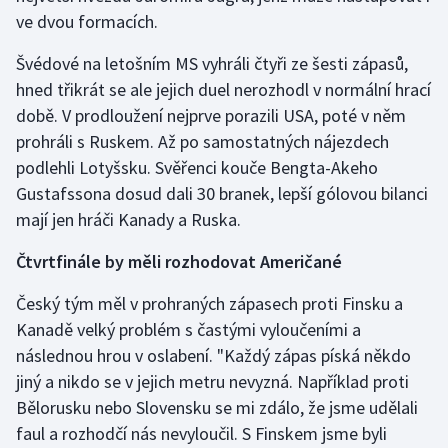
ve dvou formacích.
Švédové na letošním MS vyhráli čtyři ze šesti zápasů,
hned třikrát se ale jejich duel nerozhodl v normální hrací
době. V prodloužení nejprve porazili USA, poté v něm
prohráli s Ruskem. Až po samostatných nájezdech
podlehli Lotyšsku. Svěřenci kouče Bengta-Akeho
Gustafssona dosud dali 30 branek, lepší gólovou bilanci
mají jen hráči Kanady a Ruska.
Čtvrtfinále by měli rozhodovat Američané
Český tým měl v prohraných zápasech proti Finsku a
Kanadě velký problém s častými vyloučeními a
následnou hrou v oslabení. "Každý zápas píská někdo
jiný a nikdo se v jejich metru nevyzná. Například proti
Bělorusku nebo Slovensku se mi zdálo, že jsme udělali
faul a rozhodčí nás nevyloučil. S Finskem jsme byli