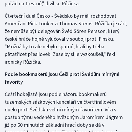
pořád na trestné," divil se Růžička.
Čtvrteční duel Česko - Švédsko by měli rozhodovat
Američani Rick Looker a Thomas Sterns. Růžička je rád,
že nemůže být delegován Švéd Sören Persson, který
české hráče hojně vylučoval v souboji proti Finsku.
"Možná by to ale nebylo špatné, hráli by třeba
pětatřicet přesilovek. Zase by si je vyzkoušeli," řekl
ironicky Růžička.
Podle bookmakerů jsou Češi proti Švédům mírnými
favority
Čeští hokejisté jsou podle názoru bookmakerů
tuzemských sázkových kanceláří ve čtvrtfinálovém
duelu proti Švédsku velmi mírným favoritem. Víra v
postup týmu vedeného hvězdným Jaromírem Jágrem
již po 60 minutách základní hrací doby se dá v