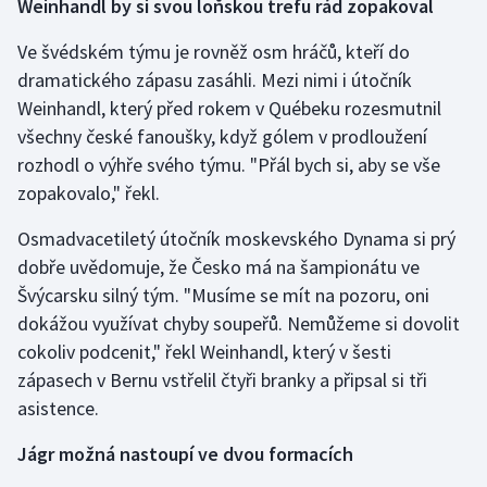
Weinhandl by si svou loňskou trefu rád zopakoval
Olympijské hry
Ve švédském týmu je rovněž osm hráčů, kteří do
dramatického zápasu zasáhli. Mezi nimi i útočník
Parasport
Weinhandl, který před rokem v Québeku rozesmutnil
všechny české fanoušky, když gólem v prodloužení
Plavání
rozhodl o výhře svého týmu. "Přál bych si, aby se vše
Plážový volejbal
zopakovalo," řekl.
Osmadvacetiletý útočník moskevského Dynama si prý
Ragby
dobře uvědomuje, že Česko má na šampionátu ve
Rychlobruslení
Švýcarsku silný tým. "Musíme se mít na pozoru, oni
dokážou využívat chyby soupeřů. Nemůžeme si dovolit
Rychlostní kanoistika
cokoliv podcenit," řekl Weinhandl, který v šesti
zápasech v Bernu vstřelil čtyři branky a připsal si tři
Short track
asistence.
Sportovní střelba
Jágr možná nastoupí ve dvou formacích