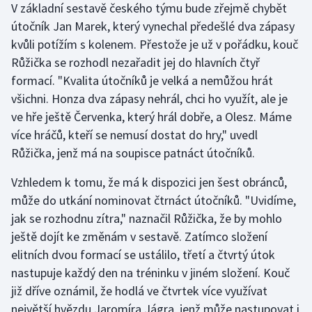
V základní sestavě českého týmu bude zřejmě chybět
Stolní tenis
útočník Jan Marek, který vynechal předešlé dva zápasy
Triatlon
kvůli potížím s kolenem. Přestože je už v pořádku, kouč
Růžička se rozhodl nezařadit jej do hlavních čtyř
Veslování
formací. "Kvalita útočníků je velká a nemůžou hrát
všichni. Honza dva zápasy nehrál, chci ho využít, ale je
Vodní slalom
ve hře ještě Červenka, který hrál dobře, a Olesz. Máme
více hráčů, kteří se nemusí dostat do hry," uvedl
Volejbal
Růžička, jenž má na soupisce patnáct útočníků.
Ostatní
Vzhledem k tomu, že má k dispozici jen šest obránců,
může do utkání nominovat čtrnáct útočníků. "Uvidíme,
jak se rozhodnu zítra," naznačil Růžička, že by mohlo
ještě dojít ke změnám v sestavě. Zatímco složení
elitních dvou formací se ustálilo, třetí a čtvrtý útok
nastupuje každý den na tréninku v jiném složení. Kouč
již dříve oznámil, že hodlá ve čtvrtek více využívat
největší hvězdu Jaromíra Jágra, jenž může nastupovat i