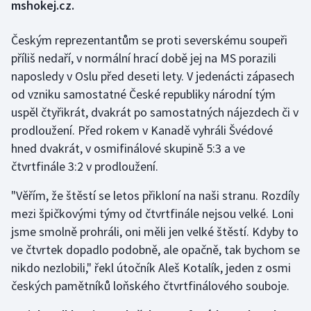
mshokej.cz.
Gymnastika
Českým reprezentantům se proti severskému soupeři
příliš nedaří, v normální hrací době jej na MS porazili
Házená
naposledy v Oslu před deseti lety. V jedenácti zápasech
od vzniku samostatné České republiky národní tým
Jezdectví
uspěl čtyřikrát, dvakrát po samostatných nájezdech či v
prodloužení. Před rokem v Kanadě vyhráli Švédové
Judo
hned dvakrát, v osmifinálové skupině 5:3 a ve
Krasobruslení
čtvrtfinále 3:2 v prodloužení.
"Věřím, že štěstí se letos přikloní na naši stranu. Rozdíly
Lezení
mezi špičkovými týmy od čtvrtfinále nejsou velké. Loni
jsme smolně prohráli, oni měli jen velké štěstí. Kdyby to
Lyže a snowboard
ve čtvrtek dopadlo podobně, ale opačně, tak bychom se
Moderní pětiboj
nikdo nezlobili," řekl útočník Aleš Kotalík, jeden z osmi
českých pamětníků loňského čtvrtfinálového souboje.
Motorsport