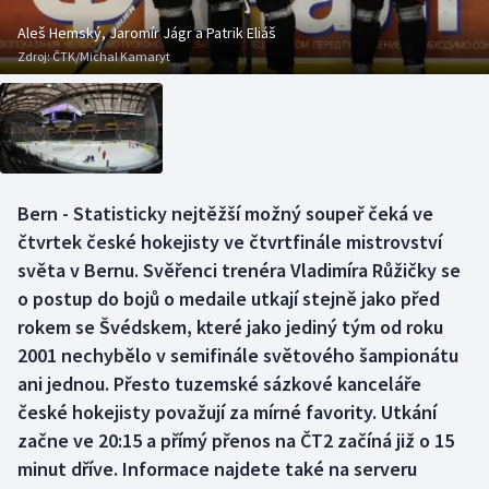
Baseball a softbal
Soutěže
Aleš Hemský, Jaromír Jágr a Patrik Eliáš
Zdroj:
ČTK/Michal Kamaryt
Basketbal
Historické návraty
Biatlon
Aplikace ČT sport
Boby a skeleton
AZ kvíz
Bern - Statisticky nejtěžší možný soupeř čeká ve
Box
čtvrtek české hokejisty ve čtvrtfinále mistrovství
světa v Bernu. Svěřenci trenéra Vladimíra Růžičky se
Curling
o postup do bojů o medaile utkají stejně jako před
rokem se Švédskem, které jako jediný tým od roku
Dostihy
2001 nechybělo v semifinále světového šampionátu
Florbal
ani jednou. Přesto tuzemské sázkové kanceláře
české hokejisty považují za mírné favority. Utkání
Futsal
začne ve 20:15 a přímý přenos na ČT2 začíná již o 15
minut dříve. Informace najdete také na serveru
Golf