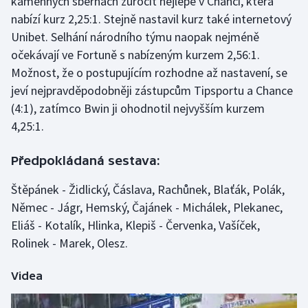
kamenných sběrnách zúročit nejlépe v Chanci, která
nabízí kurz 2,25:1. Stejně nastavil kurz také internetový
Unibet. Selhání národního týmu naopak nejméně
očekávají ve Fortuně s nabízeným kurzem 2,56:1.
Možnost, že o postupujícím rozhodne až nastavení, se
jeví nejpravděpodobněji zástupcům Tipsportu a Chance
(4:1), zatímco Bwin ji ohodnotil nejvyšším kurzem
4,25:1.
Předpokládaná sestava:
Štěpánek - Židlický, Čáslava, Rachůnek, Blaťák, Polák,
Němec - Jágr, Hemský, Čajánek - Michálek, Plekanec,
Eliáš - Kotalík, Hlinka, Klepiš - Červenka, Vašíček,
Rolinek - Marek, Olesz.
Videa