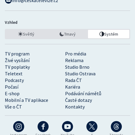
info@ceskatelevize.cz
Vzhled
Světlý
Tmavý
Systém
TV program
Pro média
Živé vysílání
Reklama
TV poplatky
Studio Brno
Teletext
Studio Ostrava
Podcasty
Rada ČT
Počasí
Kariéra
E-shop
Podávání námětů
Mobilní a TV aplikace
Časté dotazy
Vše o ČT
Kontakty
Instagram
Facebook
YouTube
X
Threads