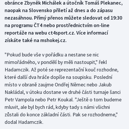
obránce Zbyněk Michálek a útočník Tomáš Plekanec,
naopak na Slovensko přiletí až dnes a do zápasu
Gymnastika
nezasáhnou. Přímý přenos můžete sledovat od 19:30
na programu ČT4 nebo prostřednictvím on-line
Házená
reportáže na webu ct4sport.cz. Více informací
získáte také na mshokej.cz.
Jezdectví
"Pokud bude vše v pořádku a nestane se nic
Judo
mimořádného, v pondělí by měli nastoupit," řekl
Krasobruslení
Hadamczik. Až poté se reprezentační kouč rozhodne,
které další dva hráče dopíše na soupisku. Poslední
Lezení
místo v obraně zaujme Ondřej Němec nebo Jakub
Nakládal, v útoku dostane ve druhé části turnaje šanci
Lyže a snowboard
Petr Vampola nebo Petr Koukal. "Ještě o tom budeme
mluvit, ale byl bych rád, kdyby tady s námi všichni
Moderní pětiboj
zůstali do konce základní části. Pak se rozhodneme,"
dodal Hadamczik.
Motorsport