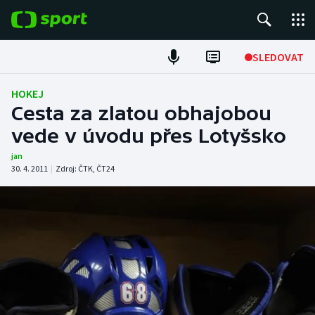
POPULÁRNÍ
SLEDOVAT
Fotbal
HOKEJ
Cesta za zlatou obhajobou
Hokej
vede v úvodu přes Lotyšsko
Tenis
jan
30. 4. 2011
|
Zdroj:
ČTK
,
ČT24
Atletika
Cyklistika
DALŠÍ SPORTY
Americký fotbal
NEPŘEHLÉDNĚTE