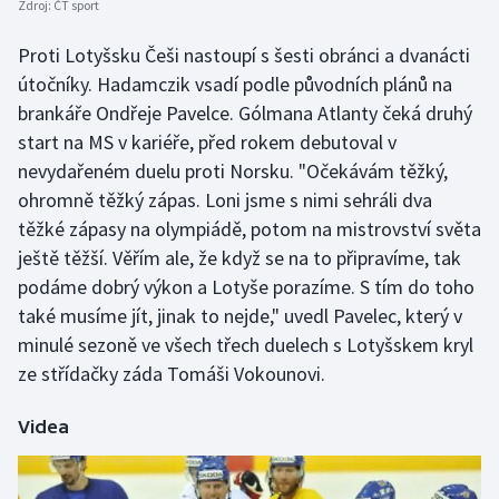
Zdroj:
ČT sport
Stolní tenis
Proti Lotyšsku Češi nastoupí s šesti obránci a dvanácti
Triatlon
útočníky. Hadamczik vsadí podle původních plánů na
brankáře Ondřeje Pavelce. Gólmana Atlanty čeká druhý
Veslování
start na MS v kariéře, před rokem debutoval v
nevydařeném duelu proti Norsku. "Očekávám těžký,
Vodní slalom
ohromně těžký zápas. Loni jsme s nimi sehráli dva
těžké zápasy na olympiádě, potom na mistrovství světa
Volejbal
ještě těžší. Věřím ale, že když se na to připravíme, tak
Ostatní
podáme dobrý výkon a Lotyše porazíme. S tím do toho
také musíme jít, jinak to nejde," uvedl Pavelec, který v
minulé sezoně ve všech třech duelech s Lotyšskem kryl
ze střídačky záda Tomáši Vokounovi.
Videa