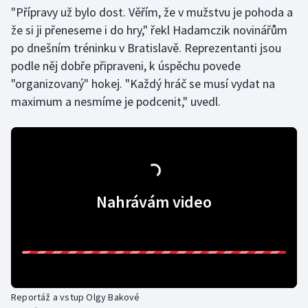
"Přípravy už bylo dost. Věřím, že v mužstvu je pohoda a
Olympijské hry
že si ji přeneseme i do hry," řekl Hadamczik novinářům
po dnešním tréninku v Bratislavě. Reprezentanti jsou
Parasport
podle něj dobře připraveni, k úspěchu povede
"organizovaný" hokej. "Každý hráč se musí vydat na
Plavání
maximum a nesmíme je podcenit," uvedl.
Plážový volejbal
Ragby
Rychlobruslení
Nahrávám video
Rychlostní kanoistika
Short track
Sportovní střelba
Reportáž a vstup Olgy Bakové