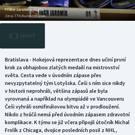
Baseball a softbal
Soutěže
Přilba Jaromíra Jágra
Zdroj:
ČTK/Radek Petrášek
Basketbal
Historické návraty
Biatlon
Aplikace ČT sport
Boby a skeleton
AZ kvíz
Bratislava - Hokejová reprezentace dnes učiní první
Box
krok za obhajobou zlatých medailí na mistrovství
světa. Cesta vede v úvodním zápase přes
Curling
nevyzpytatelný tým Lotyšska. Češi s ním sice nikdy
v historii neprohráli, většina zápasů ale byla
Dostihy
vyrovnaná a například na olympiádě ve Vancouveru
Florbal
Češi vyhráli osmifinálovou bitvu až v prodloužení.
Nikdo z hráčů nemá před úvodním zápasem zdravotní
Futsal
komplikace. K týmu se již včera připojil útočník Michal
Frolík z Chicaga, dvojice posledních posil z NHL,
Golf