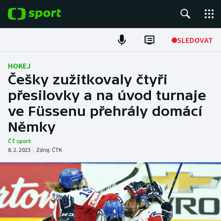
POPULÁRNÍ
SLEDOVAT
Fotbal
HOKEJ
Češky zužitkovaly čtyři
Hokej
přesilovky a na úvod turnaje
ve Füssenu přehrály domácí
Tenis
Němky
Atletika
ČT sport
8. 2. 2023
|
Zdroj:
ČTK
Cyklistika
DALŠÍ SPORTY
Americký fotbal
NEPŘEHLÉDNĚTE