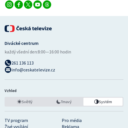
Divácké centrum
každý všední den:
8:00—16:00 hodin
261 136 113
info@ceskatelevize.cz
Vzhled
Světlý
Tmavý
Systém
TV program
Pro média
Živé vysílání
Reklama