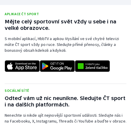
Stolní tenis
APLIKACE ČT SPORT
Triatlon
Mějte celý sportovní svět vždy u sebe i na
velké obrazovce.
Veslování
S mobilní aplikací, HbbTV a apkou iVysílání ve své chytré televizi
máte ČT sport vždy po ruce. Sledujte přímé přenosy, články a
Vodní slalom
bonusový obsah kdekoli a kdykoli.
Volejbal
Ostatní
SOCIÁLNÍ SÍTĚ
Odteď vám už nic neunikne. Sledujte ČT sport
i na dalších platformách.
Nenechte si nikde ujít nejnovější sportovní události. Sledujte nás i
na Facebooku, X, Instagramu, Threads či YouTube a buďte v obraze.