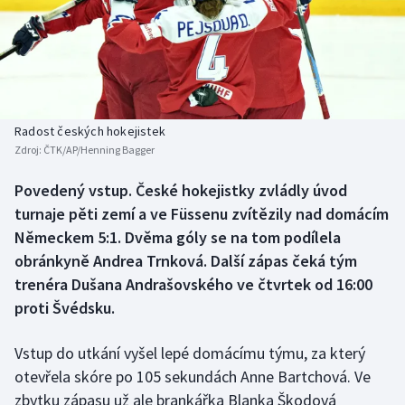
Baseball a softbal
Soutěže
Basketbal
Historické návraty
Biatlon
Aplikace ČT sport
Radost českých hokejistek
Boby a skeleton
AZ kvíz
Zdroj:
ČTK/AP/Henning Bagger
Box
Povedený vstup. České hokejistky zvládly úvod
turnaje pěti zemí a ve Füssenu zvítězily nad domácím
Curling
Německem 5:1. Dvěma góly se na tom podílela
obránkyně Andrea Trnková. Další zápas čeká tým
Dostihy
trenéra Dušana Andrašovského ve čtvrtek od 16:00
proti Švédsku.
Florbal
Vstup do utkání vyšel lepé domácímu týmu, za který
Futsal
otevřela skóre po 105 sekundách Anne Bartchová. Ve
zbytku zápasu už ale brankářka Blanka Škodová
Golf