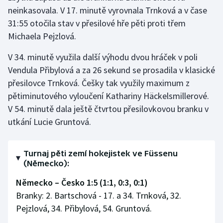
neinkasovala. V 17. minutě vyrovnala Trnková a v čase
31:55 otočila stav v přesilové hře pěti proti třem
Gymnastika
Michaela Pejzlová.
Házená
V 34. minutě využila další výhodu dvou hráček v poli
Vendula Přibylová a za 26 sekund se prosadila v klasické
Jezdectví
přesilovce Trnková. Češky tak využily maximum z
Judo
pětiminutového vyloučení Kathariny Häckelsmillerové.
V 54. minutě dala ještě čtvrtou přesilovkovou branku v
Krasobruslení
utkání Lucie Gruntová.
Lezení
Turnaj pěti zemí hokejistek ve Füssenu
(Německo):
Lyže a snowboard
Německo – Česko 1:5 (1:1, 0:3, 0:1)
Moderní pětiboj
Branky: 2. Bartschová - 17. a 34. Trnková, 32.
Pejzlová, 34. Přibylová, 54. Gruntová.
Motorsport