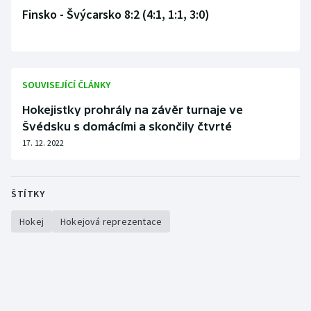
Finsko - Švýcarsko 8:2 (4:1, 1:1, 3:0)
Olympijské hry
Parasport
SOUVISEJÍCÍ ČLÁNKY
Plavání
Hokejistky prohrály na závěr turnaje ve
Plážový volejbal
Švédsku s domácími a skončily čtvrté
17. 12. 2022
Ragby
Rychlobruslení
ŠTÍTKY
Rychlostní kanoistika
Hokej
Hokejová reprezentace
Short track
Sportovní střelba