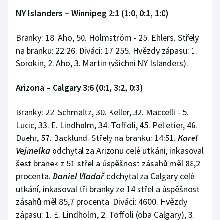
NY Islanders – Winnipeg 2:1 (1:0, 0:1, 1:0)
Branky: 18. Aho, 50. Holmström - 25. Ehlers. Střely
na branku: 22:26. Diváci: 17 255. Hvězdy zápasu: 1.
Sorokin, 2. Aho, 3. Martin (všichni NY Islanders).
Arizona
–
Calgary 3:6 (0:1, 3:2, 0:3)
Branky: 22. Schmaltz, 30. Keller, 32. Maccelli - 5.
Lucic, 33. E. Lindholm, 34. Toffoli, 45. Pelletier, 46.
Duehr, 57. Backlund. Střely na branku: 14:51.
Karel
Vejmelka
odchytal za Arizonu celé utkání, inkasoval
šest branek z 51 střel a úspěšnost zásahů měl 88,2
procenta.
Daniel Vladař
odchytal za Calgary celé
utkání, inkasoval tři branky ze 14 střel a úspěšnost
zásahů měl 85,7 procenta. Diváci: 4600. Hvězdy
zápasu: 1. E. Lindholm, 2. Toffoli (oba Calgary), 3.