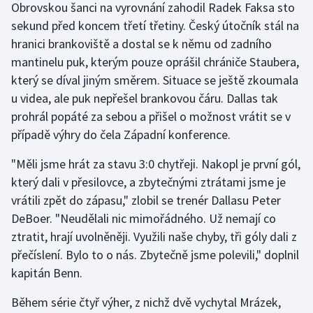
Obrovskou šanci na vyrovnání zahodil Radek Faksa sto
Stolní tenis
sekund před koncem třetí třetiny. Český útočník stál na
hranici brankoviště a dostal se k němu od zadního
Triatlon
mantinelu puk, kterým pouze oprášil chrániče Staubera,
Veslování
který se díval jiným směrem. Situace se ještě zkoumala
u videa, ale puk nepřešel brankovou čáru. Dallas tak
Vodní slalom
prohrál popáté za sebou a přišel o možnost vrátit se v
případě výhry do čela Západní konference.
Volejbal
"Měli jsme hrát za stavu 3:0 chytřeji. Nakopl je první gól,
Ostatní
který dali v přesilovce, a zbytečnými ztrátami jsme je
vrátili zpět do zápasu," zlobil se trenér Dallasu Peter
DeBoer. "Neudělali nic mimořádného. Už nemají co
ztratit, hrají uvolněněji. Využili naše chyby, tři góly dali z
přečíslení. Bylo to o nás. Zbytečně jsme polevili," doplnil
kapitán Benn.
Během série čtyř výher, z nichž dvě vychytal Mrázek,