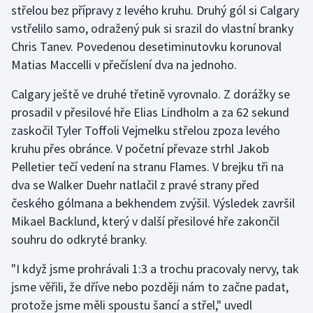
střelou bez přípravy z levého kruhu. Druhý gól si Calgary
vstřelilo samo, odražený puk si srazil do vlastní branky
Gymnastika
Chris Tanev. Povedenou desetiminutovku korunoval
Matias Maccelli v přečíslení dva na jednoho.
Házená
Calgary ještě ve druhé třetině vyrovnalo. Z dorážky se
Jezdectví
prosadil v přesilové hře Elias Lindholm a za 62 sekund
zaskočil Tyler Toffoli Vejmelku střelou zpoza levého
Judo
kruhu přes obránce. V početní převaze strhl Jakob
Pelletier tečí vedení na stranu Flames. V brejku tři na
Krasobruslení
dva se Walker Duehr natlačil z pravé strany před
Lezení
českého gólmana a bekhendem zvýšil. Výsledek završil
Mikael Backlund, který v další přesilové hře zakončil
Lyže a snowboard
souhru do odkryté branky.
Moderní pětiboj
"I když jsme prohrávali 1:3 a trochu pracovaly nervy, tak
jsme věřili, že dříve nebo později nám to začne padat,
Motorsport
protože jsme měli spoustu šancí a střel," uvedl