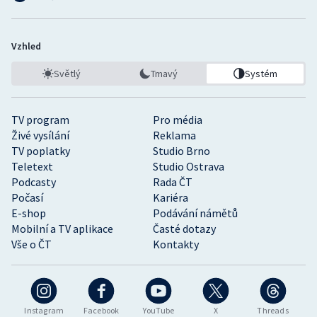
Vzhled
Světlý
Tmavý
Systém
TV program
Pro média
Živé vysílání
Reklama
TV poplatky
Studio Brno
Teletext
Studio Ostrava
Podcasty
Rada ČT
Počasí
Kariéra
E-shop
Podávání námětů
Mobilní a TV aplikace
Časté dotazy
Vše o ČT
Kontakty
Instagram
Facebook
YouTube
X
Threads