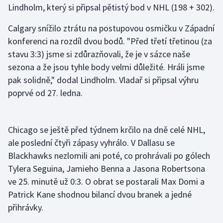
Lindholm, který si připsal pětistý bod v NHL (198 + 302).
Olympijské hry
Calgary snížilo ztrátu na postupovou osmičku v Západní
Parasport
konferenci na rozdíl dvou bodů. "Před třetí třetinou (za
stavu 3:3) jsme si zdůrazňovali, že je v sázce naše
Plavání
sezona a že jsou tyhle body velmi důležité. Hráli jsme
pak solidně," dodal Lindholm. Vladař si připsal výhru
Plážový volejbal
poprvé od 27. ledna.
Ragby
Chicago se ještě před týdnem krčilo na dně celé NHL,
Rychlobruslení
ale poslední čtyři zápasy vyhrálo. V Dallasu se
Blackhawks nezlomili ani poté, co prohrávali po gólech
Rychlostní kanoistika
Tylera Seguina, Jamieho Benna a Jasona Robertsona
ve 25. minutě už 0:3. O obrat se postarali Max Domi a
Short track
Patrick Kane shodnou bilancí dvou branek a jedné
Sportovní střelba
přihrávky.