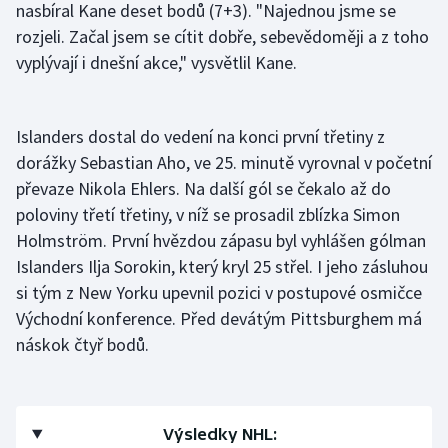
nasbíral Kane deset bodů (7+3). "Najednou jsme se
rozjeli. Začal jsem se cítit dobře, sebevědoměji a z toho
vyplývají i dnešní akce," vysvětlil Kane.
Islanders dostal do vedení na konci první třetiny z
dorážky Sebastian Aho, ve 25. minutě vyrovnal v početní
převaze Nikola Ehlers. Na další gól se čekalo až do
poloviny třetí třetiny, v níž se prosadil zblízka Simon
Holmström. První hvězdou zápasu byl vyhlášen gólman
Islanders Ilja Sorokin, který kryl 25 střel. I jeho zásluhou
si tým z New Yorku upevnil pozici v postupové osmičce
Východní konference. Před devátým Pittsburghem má
náskok čtyř bodů.
Výsledky NHL: