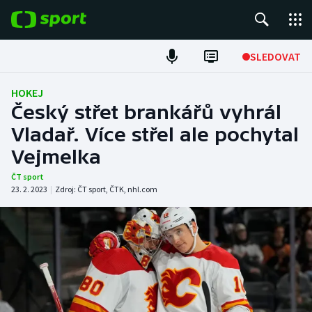
POPULÁRNÍ
SLEDOVAT
Fotbal
HOKEJ
Český střet brankářů vyhrál
Hokej
Vladař. Více střel ale pochytal
Vejmelka
Tenis
ČT sport
Atletika
23. 2. 2023
|
Zdroj:
ČT sport
,
ČTK
,
nhl.com
Cyklistika
DALŠÍ SPORTY
Americký fotbal
NEPŘEHLÉDNĚTE