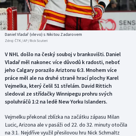
Baseball a softbal
Soutěže
Basketbal
Historické návraty
Biatlon
Aplikace ČT sport
Daniel Vladař (vlevo) s Nikitou Zadarovem
Zdroj:
ČTK / AP / Rick Scuteri
Boby a skeleton
AZ kvíz
V NHL došlo na český souboj v brankovišti. Daniel
Vladař měl nakonec více důvodů k radosti, neboť
Box
jeho Calgary porazilo Ariztonu 6:3. Mnohem více
Curling
práce měl ale na druhé straně hrací plochy Karel
Vejmelka, který čelil 51 střelám. David Rittich
Dostihy
sledoval ze střídačky Winnipegu prohru svých
spoluhráčů 1:2 na ledě New Yorku Islanders.
Florbal
Vejmelku překonal zblízka na začátku zápasu Milan
Futsal
Lucic, Arizona ale v pasáži od 22. do 32. minuty otočila
na 3:1. Nejdříve využil přesilovou hru Nick Schmaltz
Golf