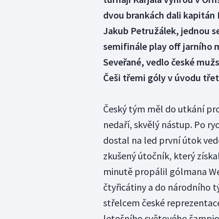
dvou brankách dali kapitán
Jakub Petružálek, jednou se 
semifinále play off jarního 
Seveřané, vedlo české mužst
Češi třemi góly v úvodu třet
Český tým měl do utkání pro
nedaří, skvělý nástup. Po r
dostal na led první útok v
zkušený útočník, který získal
minutě propálil gólmana Wes
čtyřicátiny a do národního tý
střelcem české reprezentace
letošního světového šampio