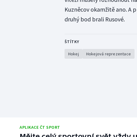
Kuzněcov okamžitě ano. A pr
druhý bod brali Rusové.
ŠTÍTKY
Hokej
Hokejová reprezentace
APLIKACE ČT SPORT
Mějte celý sportovní svět vždy u