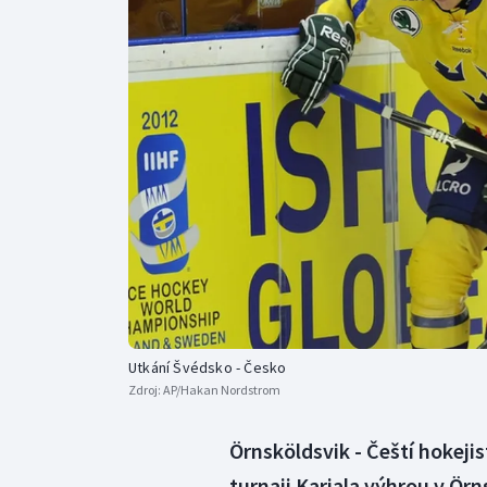
Curling
Dostihy
Florbal
Futsal
Golf
Gymnastika
Utkání Švédsko - Česko
Zdroj:
AP/Hakan Nordstrom
Örnsköldsvik - Čeští hokeji
turnaji Karjala výhrou v Ö