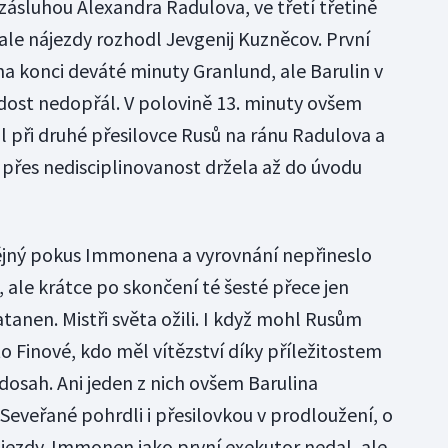
zásluhou Alexandra Radulova, ve třetí třetině
ale nájezdy rozhodl Jevgenij Kuzněcov. První
l na konci deváté minuty Granlund, ale Barulin v
dost nedopřál. V polovině 13. minuty ovšem
l při druhé přesilovce Rusů na ránu Radulova a
i přes nedisciplinovanost držela až do úvodu
dějný pokus Immonena a vyrovnání nepřineslo
 ale krátce po skončení té šesté přece jen
anen. Mistři světa ožili. I když mohl Rusům
to Finové, kdo měl vítězství díky příležitostem
sah. Ani jeden z nich ovšem Barulina
Seveřané pohrdli i přesilovkou v prodloužení, o
jezdy. Immonen jako první exekutor nedal, ale