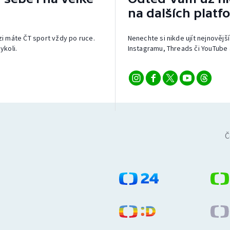
na dalších platf
izi máte ČT sport vždy po ruce.
Nenechte si nikde ujít nejnovější
ykoli.
Instagramu, Threads či YouTube 
Č