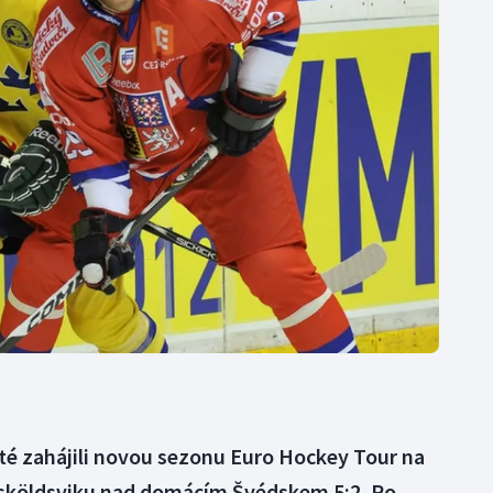
Moderní pětiboj
Triatlon
Motorsport
Veslování
Olympijské hry
Vodní slalom
Parasport
Volejbal
Plavání
Ostatní
Plážový volejbal
sté zahájili novou sezonu Euro Hockey Tour na
rnsköldsviku nad domácím Švédskem 5:2. Po