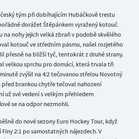
l český tým při dobíhajícím Hubáčkově trestu
 pořádně dorážet Štěpánkem vyražený kotouč.
 na nohy jejich velká zbraň v podobě skvělého
joval kotouč ve středním pásmu, našel rozjetého
l přesně na bližší tyč, tentokrát z druhé strany.
l velkou sprchu pro domácí, která trvala tři
. minutě zvýšil na 4:2 tečovanou střelou Novotný
k před brankou chytře tečoval nahození
ání už své vedení s velkým přehledem
dové se na odpor nezmohli.
spěšně do nové sezony Euro Hockey Tour, když
í Finy 2:1 po samostatných nájezdech. V