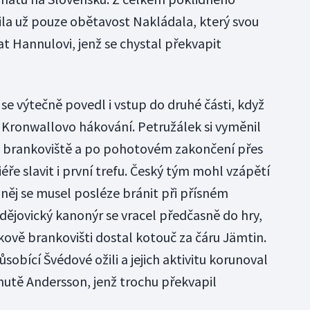
ila už pouze obětavost Nakládala, který svou
t Hannulovi, jenž se chystal překvapit
 výtečně povedl i vstup do druhé části, když
 Kronwallovo hákování. Petružálek si vyměnil
ed brankoviště a po pohotovém zakončení přes
ře slavit i první trefu. Český tým mohl vzápětí
o něj se musel posléze bránit při přísném
dějovický kanonýr se vracel předčasně do hry,
ově brankovišti dostal kotouč za čáru Jämtin.
bící Švédové ožili a jejich aktivitu korunoval
nutě Andersson, jenž trochu překvapil