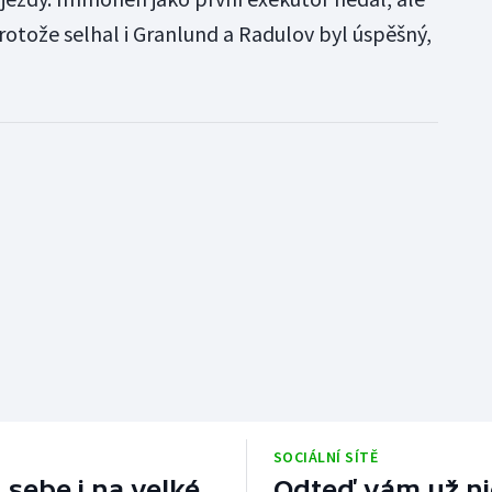
otože selhal i Granlund a Radulov byl úspěšný,
SOCIÁLNÍ SÍTĚ
 sebe i na velké
Odteď vám už nic