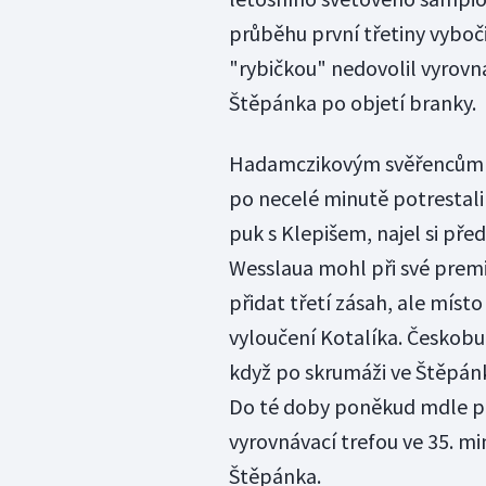
průběhu první třetiny vyboč
"rybičkou" nedovolil vyrovna
Štěpánka po objetí branky.
Hadamczikovým svěřencům se
po necelé minutě potrestali
puk s Klepišem, najel si př
Wesslaua mohl při své premié
přidat třetí zásah, ale míst
vyloučení Kotalíka. Českobu
když po skrumáži ve Štěpánk
Do té doby poněkud mdle půso
vyrovnávací trefou ve 35. mi
Štěpánka.