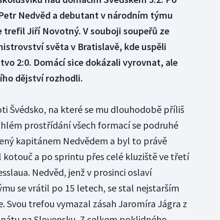
 Petr Nedvěd a debutant v národním týmu
trefil Jiří Novotný. V souboji soupeřů ze
mistrovství světa v Bratislavě, kde uspěli
vo 2:0. Domácí sice dokázali vyrovnat, ale
ího dějství rozhodli.
ti Švédsko, na které se mu dlouhodobě příliš
ychlém prostřídání všech formací se podruhé
edený kapitánem Nedvědem a byl to právě
 kotouč a po sprintu přes celé kluziště ve třetí
slaua. Nedvěd, jenž v prosinci oslaví
mu se vrátil po 15 letech, se stal nejstarším
. Svou trefou vymazal zásah Jaromíra Jágra z
nátu na Slovensku. Z celkem poklidného