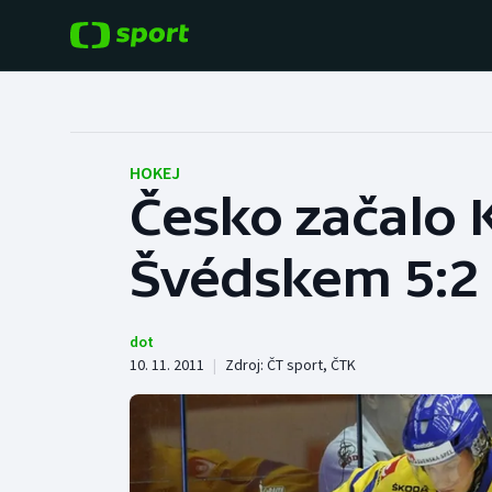
POPULÁRNÍ
DALŠÍ SPORTY
Fotbal
Americký fotbal
HOKEJ
Česko začalo 
Hokej
Baseball a softbal
Švédskem 5:2
Tenis
Basketbal
Atletika
Biatlon
dot
10. 11. 2011
|
Zdroj:
ČT sport
,
ČTK
Cyklistika
Boby a skeleton
Box