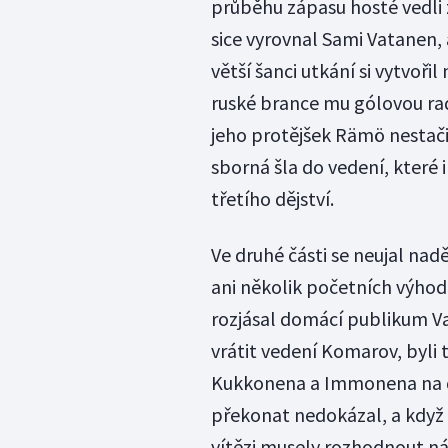
průběhu zápasu hosté vedli 
sice vyrovnal Sami Vatanen, 
větší šanci utkání si vytvoři
ruské brance mu gólovou ra
jeho protějšek Rämö nestači
sborná šla do vedení, které 
třetího dějství.
Ve druhé části se neujal na
ani několik početních výhod,
rozjásal domácí publikum Vat
vrátit vedení Komarov, byli 
Kukkonena a Immonena na do
překonat nedokázal, a když 
vítězi musely rozhodnout ná