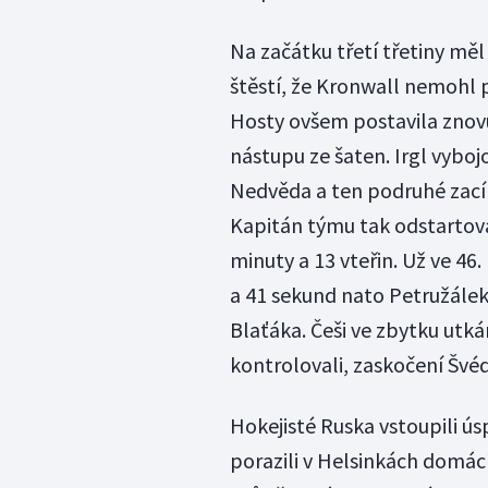
Na začátku třetí třetiny mě
štěstí, že Kronwall nemohl
Hosty ovšem postavila znovu
nástupu ze šaten. Irgl vybo
Nedvěda a ten podruhé zacíli
Kapitán týmu tak odstartova
minuty a 13 vteřin. Už ve 46
a 41 sekund nato Petružále
Blaťáka. Češi ve zbytku utk
kontrolovali, zaskočení Švé
Hokejisté Ruska vstoupili ú
porazili v Helsinkách domác