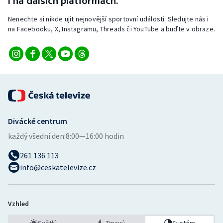
i na dalších platformách.
Nenechte si nikde ujít nejnovější sportovní události. Sledujte nás i
na Facebooku, X, Instagramu, Threads či YouTube a buďte v obraze.
Divácké centrum
každý všední den:
8:00—16:00 hodin
261 136 113
info@ceskatelevize.cz
Vzhled