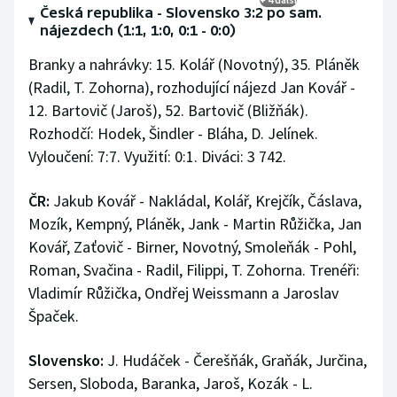
Česká republika - Slovensko 3:2 po sam.
nájezdech (1:1, 1:0, 0:1 - 0:0)
Branky a nahrávky: 15. Kolář (Novotný), 35. Pláněk
(Radil, T. Zohorna), rozhodující nájezd Jan Kovář -
12. Bartovič (Jaroš), 52. Bartovič (Bližňák).
Rozhodčí: Hodek, Šindler - Bláha, D. Jelínek.
Vyloučení: 7:7. Využití: 0:1. Diváci: 3 742.
ČR:
Jakub Kovář - Nakládal, Kolář, Krejčík, Čáslava,
Mozík, Kempný, Pláněk, Jank - Martin Růžička, Jan
Kovář, Zaťovič - Birner, Novotný, Smoleňák - Pohl,
Roman, Svačina - Radil, Filippi, T. Zohorna. Trenéři:
Vladimír Růžička, Ondřej Weissmann a Jaroslav
Špaček.
Slovensko:
J. Hudáček - Čerešňák, Graňák, Jurčina,
Sersen, Sloboda, Baranka, Jaroš, Kozák - L.