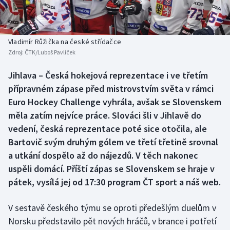
Baseball a softbal
Soutěže
Basketbal
Historické návraty
Vladimír Růžička na české střídačce
Zdroj:
ČTK/Luboš Pavlíček
Biatlon
Aplikace ČT sport
Jihlava – Česká hokejová reprezentace i ve třetím
Boby a skeleton
AZ kvíz
přípravném zápase před mistrovstvím světa v rámci
Euro Hockey Challenge vyhrála, avšak se Slovenskem
Box
měla zatím nejvíce práce. Slováci šli v Jihlavě do
vedení, česká reprezentace poté sice otočila, ale
Curling
Bartovič svým druhým gólem ve třetí třetině srovnal
a utkání dospělo až do nájezdů. V těch nakonec
Dostihy
uspěli domácí. Příští zápas se Slovenskem se hraje v
Florbal
pátek, vysílá jej od 17:30 program ČT sport a náš web.
Futsal
V sestavě českého týmu se oproti předešlým duelům v
Norsku představilo pět nových hráčů, v brance i potřetí
Golf