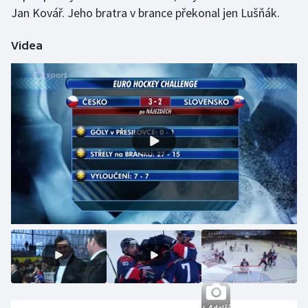
Stolní tenis
Jan Kovář. Jeho bratra v brance překonal jen Lušňák.
Triatlon
Videa
Veslování
Vodní slalom
Volejbal
Ostatní
+ 4 další