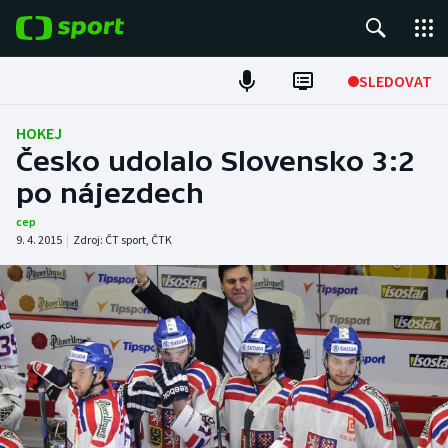
POPULÁRNÍ
SLEDOVAT
Fotbal
HOKEJ
Česko udolalo Slovensko 3:2
Hokej
po nájezdech
Tenis
cep
9. 4. 2015
|
Zdroj:
ČT sport
,
ČTK
Atletika
Cyklistika
DALŠÍ SPORTY
Americký fotbal
NEPŘEHLÉDNĚTE