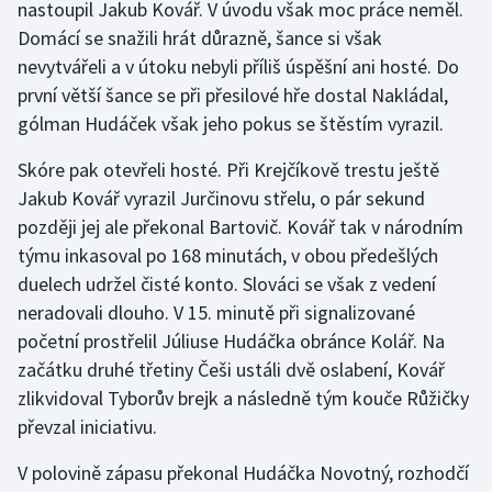
nastoupil Jakub Kovář. V úvodu však moc práce neměl.
Domácí se snažili hrát důrazně, šance si však
Gymnastika
nevytvářeli a v útoku nebyli příliš úspěšní ani hosté. Do
první větší šance se při přesilové hře dostal Nakládal,
Házená
gólman Hudáček však jeho pokus se štěstím vyrazil.
Jezdectví
Skóre pak otevřeli hosté. Při Krejčíkově trestu ještě
Jakub Kovář vyrazil Jurčinovu střelu, o pár sekund
Judo
později jej ale překonal Bartovič. Kovář tak v národním
týmu inkasoval po 168 minutách, v obou předešlých
Krasobruslení
duelech udržel čisté konto. Slováci se však z vedení
neradovali dlouho. V 15. minutě při signalizované
Lezení
početní prostřelil Júliuse Hudáčka obránce Kolář. Na
Lyže a snowboard
začátku druhé třetiny Češi ustáli dvě oslabení, Kovář
zlikvidoval Tyborův brejk a následně tým kouče Růžičky
Moderní pětiboj
převzal iniciativu.
V polovině zápasu překonal Hudáčka Novotný, rozhodčí
Motorsport