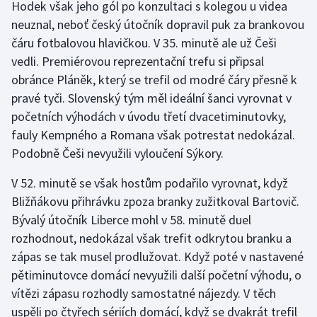
Hodek však jeho gól po konzultaci s kolegou u videa
Olympijské hry
neuznal, neboť český útočník dopravil puk za brankovou
čáru fotbalovou hlavičkou. V 35. minutě ale už Češi
Parasport
vedli. Premiérovou reprezentační trefu si připsal
obránce Pláněk, který se trefil od modré čáry přesně k
Plavání
pravé tyči. Slovenský tým měl ideální šanci vyrovnat v
početních výhodách v úvodu třetí dvacetiminutovky,
Plážový volejbal
fauly Kempného a Romana však potrestat nedokázal.
Podobně Češi nevyužili vyloučení Sýkory.
Ragby
V 52. minutě se však hostům podařilo vyrovnat, když
Rychlobruslení
Bližňákovu přihrávku zpoza branky zužitkoval Bartovič.
Bývalý útočník Liberce mohl v 58. minutě duel
Rychlostní kanoistika
rozhodnout, nedokázal však trefit odkrytou branku a
zápas se tak musel prodlužovat. Když poté v nastavené
Short track
pětiminutovce domácí nevyužili další početní výhodu, o
vítězi zápasu rozhodly samostatné nájezdy. V těch
Sportovní střelba
uspěli po čtyřech sériích domácí, když se dvakrát trefil