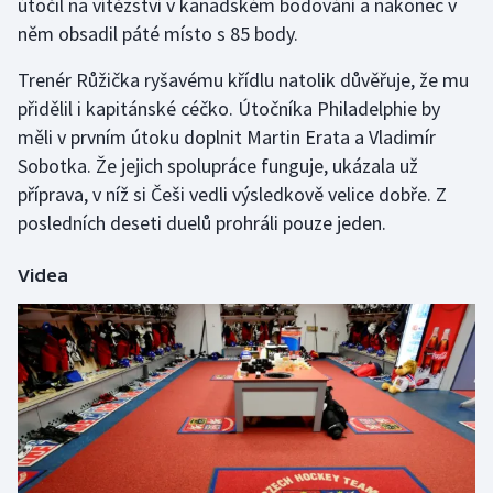
útočil na vítězství v kanadském bodování a nakonec v
Stolní tenis
něm obsadil páté místo s 85 body.
Triatlon
Trenér Růžička ryšavému křídlu natolik důvěřuje, že mu
přidělil i kapitánské céčko. Útočníka Philadelphie by
Veslování
měli v prvním útoku doplnit Martin Erata a Vladimír
Sobotka. Že jejich spolupráce funguje, ukázala už
Vodní slalom
příprava, v níž si Češi vedli výsledkově velice dobře. Z
posledních deseti duelů prohráli pouze jeden.
Volejbal
Videa
Ostatní