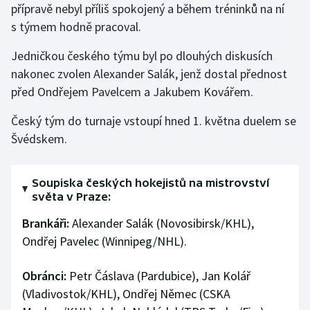
přípravě nebyl příliš spokojený a během tréninků na ní
s týmem hodně pracoval.
Jedničkou českého týmu byl po dlouhých diskusích
nakonec zvolen Alexander Salák, jenž dostal přednost
před Ondřejem Pavelcem a Jakubem Kovářem.
Český tým do turnaje vstoupí hned 1. května duelem se
Švédskem.
Soupiska českých hokejistů na mistrovství
světa v Praze:
Brankáři:
Alexander Salák (Novosibirsk/KHL),
Ondřej Pavelec (Winnipeg/NHL).
Obránci:
Petr Čáslava (Pardubice), Jan Kolář
(Vladivostok/KHL), Ondřej Němec (CSKA