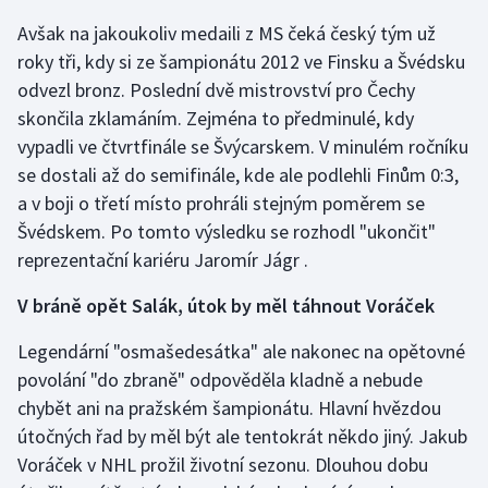
Avšak na jakoukoliv medaili z MS čeká český tým už
Olympijské hry
roky tři, kdy si ze šampionátu 2012 ve Finsku a Švédsku
Parasport
odvezl bronz. Poslední dvě mistrovství pro Čechy
skončila zklamáním. Zejména to předminulé, kdy
Plavání
vypadli ve čtvrtfinále se Švýcarskem. V minulém ročníku
se dostali až do semifinále, kde ale podlehli Finům 0:3,
Plážový volejbal
a v boji o třetí místo prohráli stejným poměrem se
Švédskem. Po tomto výsledku se rozhodl "ukončit"
Ragby
reprezentační kariéru Jaromír Jágr .
Rychlobruslení
V bráně opět Salák, útok by měl táhnout Voráček
Rychlostní kanoistika
Legendární "osmašedesátka" ale nakonec na opětovné
povolání "do zbraně" odpověděla kladně a nebude
Short track
chybět ani na pražském šampionátu. Hlavní hvězdou
útočných řad by měl být ale tentokrát někdo jiný. Jakub
Sportovní střelba
Voráček v NHL prožil životní sezonu. Dlouhou dobu