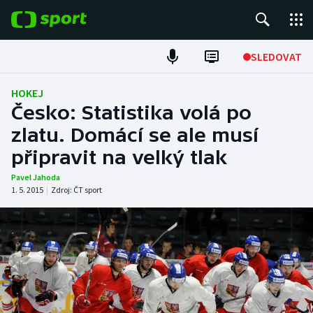
POPULÁRNÍ
SLEDOVAT
Fotbal
HOKEJ
Česko: Statistika volá po
Hokej
zlatu. Domácí se ale musí
připravit na velký tlak
Tenis
Pavel Jahoda
Atletika
1. 5. 2015
|
Zdroj:
ČT sport
Cyklistika
DALŠÍ SPORTY
Americký fotbal
NEPŘEHLÉDNĚTE