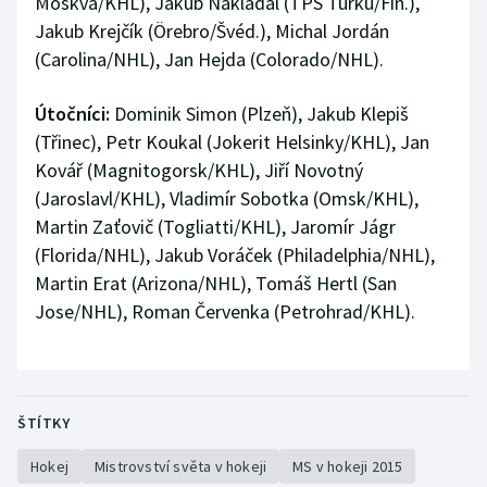
Moskva/KHL), Jakub Nakládal (TPS Turku/Fin.),
Jakub Krejčík (Örebro/Švéd.), Michal Jordán
(Carolina/NHL), Jan Hejda (Colorado/NHL).
Útočníci:
Dominik Simon (Plzeň), Jakub Klepiš
(Třinec), Petr Koukal (Jokerit Helsinky/KHL), Jan
Kovář (Magnitogorsk/KHL), Jiří Novotný
(Jaroslavl/KHL), Vladimír Sobotka (Omsk/KHL),
Martin Zaťovič (Togliatti/KHL), Jaromír Jágr
(Florida/NHL), Jakub Voráček (Philadelphia/NHL),
Martin Erat (Arizona/NHL), Tomáš Hertl (San
Jose/NHL), Roman Červenka (Petrohrad/KHL).
ŠTÍTKY
Hokej
Mistrovství světa v hokeji
MS v hokeji 2015