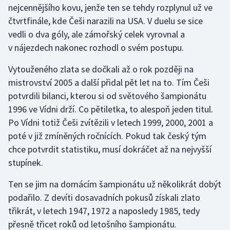
nejcennějšího kovu, jenže ten se tehdy rozplynul už ve
čtvrtfinále, kde Češi narazili na USA. V duelu se sice
Gymnastika
vedli o dva góly, ale zámořský celek vyrovnal a
v nájezdech nakonec rozhodl o svém postupu.
Házená
Vytouženého zlata se dočkali až o rok později na
Jezdectví
mistrovství 2005 a další přidal pět let na to. Tím Češi
potvrdili bilanci, kterou si od světového šampionátu
Judo
1996 ve Vídni drží. Co pětiletka, to alespoň jeden titul.
Po Vídni totiž Češi zvítězili v letech 1999, 2000, 2001 a
Krasobruslení
poté v již zmíněných ročnících. Pokud tak český tým
Lezení
chce potvrdit statistiku, musí dokráčet až na nejvyšší
stupínek.
Lyže a snowboard
Ten se jim na domácím šampionátu už několikrát dobýt
Moderní pětiboj
podařilo. Z devíti dosavadních pokusů získali zlato
třikrát, v letech 1947, 1972 a naposledy 1985, tedy
Motorsport
přesně třicet roků od letošního šampionátu.