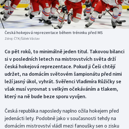
Baseball a softbal
Soutěže
Basketbal
Historické návraty
Biatlon
Aplikace ČT sport
Česká hokejová reprezentace během tréninku před MS
Zdroj:
ČTK/Šálek Václav
Boby a skeleton
AZ kvíz
Co pět roků, to minimálně jeden titul. Takovou bilanci
si v posledních letech na mistrovstvích světa drží
Box
česká hokejová reprezentace. Pokud ji Češi chtějí
Curling
udržet, na domácím světovém šampionátu před nimi
leží jasný úkol, vyhrát. Svěřenci Vladimíra Růžičky se
Dostihy
však musí vyrovnat s velkým očekáváním a tlakem,
který na ně bude beze sporu vyvíjen.
Florbal
Česká republika naposledy naplno ožila hokejem před
Futsal
jedenácti lety. Podobně jako v současnosti tehdy na
domácím mistrovství vládl mezi fanoušky sen o zisku
Golf