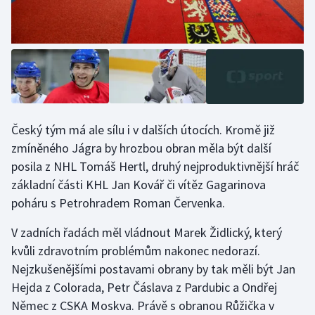
Český tým má ale sílu i v dalších útocích. Kromě již
zmíněného Jágra by hrozbou obran měla být další
posila z NHL Tomáš Hertl, druhý nejproduktivnější hráč
základní části KHL Jan Kovář či vítěz Gagarinova
poháru s Petrohradem Roman Červenka.
V zadních řadách měl vládnout Marek Židlický, který
kvůli zdravotním problémům nakonec nedorazí.
Nejzkušenějšími postavami obrany by tak měli být Jan
Hejda z Colorada, Petr Čáslava z Pardubic a Ondřej
Němec z CSKA Moskva. Právě s obranou Růžička v