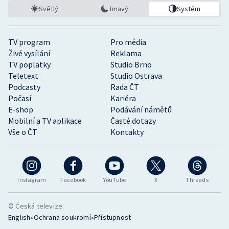
Světlý
Tmavý
Systém
TV program
Pro média
Živé vysílání
Reklama
TV poplatky
Studio Brno
Teletext
Studio Ostrava
Podcasty
Rada ČT
Počasí
Kariéra
E-shop
Podávání námětů
Mobilní a TV aplikace
Časté dotazy
Vše o ČT
Kontakty
Instagram
Facebook
YouTube
X
Threads
© Česká televize
•
•
English
Ochrana soukromí
Přístupnost