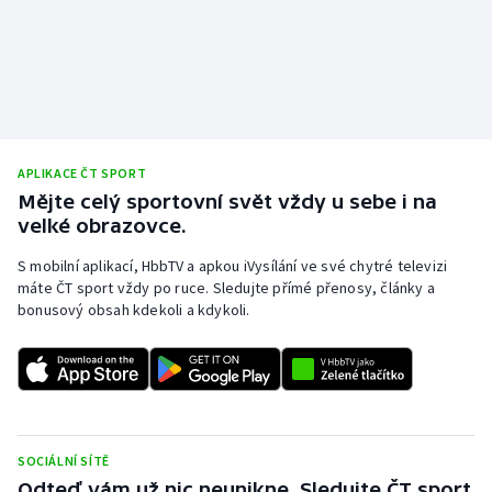
APLIKACE ČT SPORT
Mějte celý sportovní svět vždy u sebe i na
velké obrazovce.
S mobilní aplikací, HbbTV a apkou iVysílání ve své chytré televizi
máte ČT sport vždy po ruce. Sledujte přímé přenosy, články a
bonusový obsah kdekoli a kdykoli.
SOCIÁLNÍ SÍTĚ
Odteď vám už nic neunikne. Sledujte ČT sport