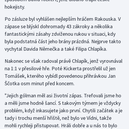
hokejisty.
Olympijské hry
Po zásluze byl vyhlášen nejlepším hráčem Rakouska. V
Parasport
zápase se blýskl dohromady 43 zákroky a několika
fantastickými zásahy zdviženou rukou v situaci, kdy
Plavání
byla podstatná část jeho brány prázdná. Nejprve takto
vychytal Davida Němečka a také Filipa Chlapíka.
Plážový volejbal
Nakonec se však radoval právě Chlapík, jenž vyrovnával
Ragby
na 1:1 v přesilové hře. Poté Kickerta prostřelil už jen
Tomášek, kterého vybídl povedenou přihrávkou Jan
Rychlobruslení
Ščotka osm minut před koncem.
Rychlostní kanoistika
"Jejich gólman měl asi životní zápas. Trefovali jsme ho
a měli jsme hodně šancí. S takovým týmem je vždycky
Short track
problém, když inkasujete jako první. Chytili začátek a je
tady i trochu menší hřiště, než bylo ve Vídni, takže
Sportovní střelba
mohli rychleji přistupovat. Hráli dobře a u nás to bylo