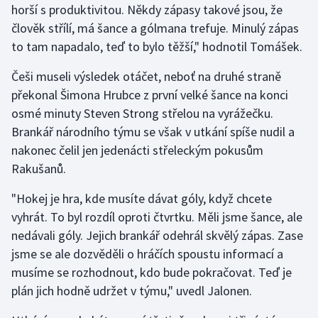
horší s produktivitou. Někdy zápasy takové jsou, že
Stolní tenis
člověk střílí, má šance a gólmana trefuje. Minulý zápas
Triatlon
to tam napadalo, teď to bylo těžší," hodnotil Tomášek.
Češi museli výsledek otáčet, neboť na druhé straně
Veslování
překonal Šimona Hrubce z první velké šance na konci
osmé minuty Steven Strong střelou na vyrážečku.
Vodní slalom
Brankář národního týmu se však v utkání spíše nudil a
Volejbal
nakonec čelil jen jedenácti střeleckým pokusům
Rakušanů.
Ostatní
"Hokej je hra, kde musíte dávat góly, když chcete
vyhrát. To byl rozdíl oproti čtvrtku. Měli jsme šance, ale
nedávali góly. Jejich brankář odehrál skvělý zápas. Zase
jsme se ale dozvěděli o hráčích spoustu informací a
musíme se rozhodnout, kdo bude pokračovat. Teď je
plán jich hodně udržet v týmu," uvedl Jalonen.