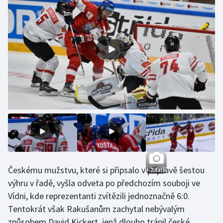
Gymnastika
Házená
Jezdectví
Judo
Krasobruslení
Lezení
Lyže a snowboard
Českému mužstvu, které si připsalo v přípravě šestou
+ 2 další
výhru v řadě, vyšla odveta po předchozím souboji ve
Moderní pětiboj
Vídni, kde reprezentanti zvítězili jednoznačně 6:0.
Tentokrát však Rakušanům zachytal nebývalým
Motorsport
způsobem David Kickert, jenž dlouho trápil české