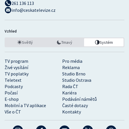
261 136 113
info@ceskatelevize.cz
Vzhled
Světlý
Tmavý
Systém
TV program
Pro média
Živé vysílání
Reklama
TV poplatky
Studio Brno
Teletext
Studio Ostrava
Podcasty
Rada ČT
Počasí
Kariéra
E-shop
Podávání námětů
Mobilní a TV aplikace
Časté dotazy
Vše o ČT
Kontakty