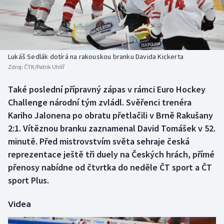
Baseball a softbal
Soutěže
Basketbal
Historické návraty
Biatlon
Aplikace ČT sport
Lukáš Sedlák dotírá na rakouskou branku Davida Kickerta
Zdroj:
ČTK/Patrik Uhlíř
Boby a skeleton
AZ kvíz
Také poslední přípravný zápas v rámci Euro Hockey
Challenge národní tým zvládl. Svěřenci trenéra
Box
Kariho Jalonena po obratu přetlačili v Brně Rakušany
Curling
2:1. Vítěznou branku zaznamenal David Tomášek v 52.
minutě. Před mistrovstvím světa sehraje česká
Dostihy
reprezentace ještě tři duely na Českých hrách, přímé
přenosy nabídne od čtvrtka do neděle ČT sport a ČT
Florbal
sport Plus.
Futsal
Videa
Golf