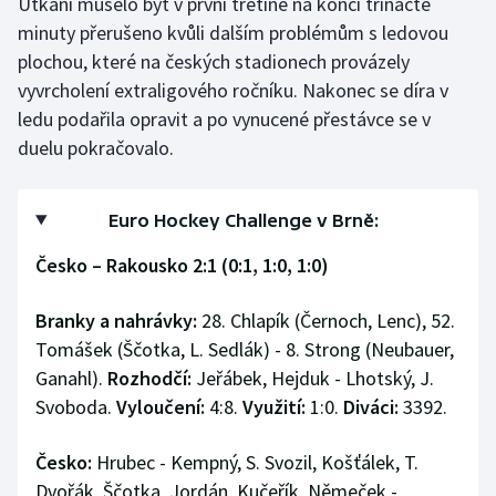
Utkání muselo být v první třetině na konci třinácté
minuty přerušeno kvůli dalším problémům s ledovou
plochou, které na českých stadionech provázely
vyvrcholení extraligového ročníku. Nakonec se díra v
ledu podařila opravit a po vynucené přestávce se v
duelu pokračovalo.
Euro Hockey Challenge v Brně:
Česko – Rakousko 2:1 (0:1, 1:0, 1:0)
Branky a nahrávky:
28. Chlapík (Černoch, Lenc), 52.
Tomášek (Ščotka, L. Sedlák) - 8. Strong (Neubauer,
Ganahl).
Rozhodčí:
Jeřábek, Hejduk - Lhotský, J.
Svoboda.
Vyloučení:
4:8.
Využití:
1:0.
Diváci:
3392.
Česko:
Hrubec - Kempný, S. Svozil, Košťálek, T.
Dvořák, Ščotka, Jordán, Kučeřík, Němeček -