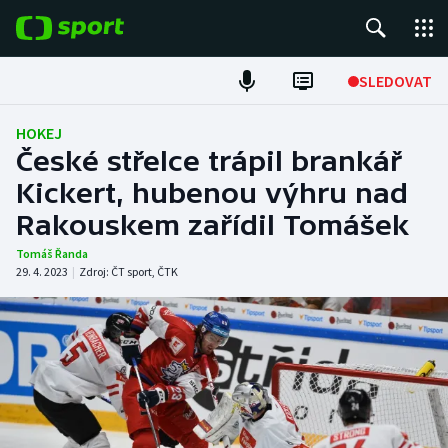
POPULÁRNÍ
SLEDOVAT
Fotbal
HOKEJ
České střelce trápil brankář
Hokej
Kickert, hubenou výhru nad
Rakouskem zařídil Tomášek
Tenis
Tomáš Řanda
Atletika
29. 4. 2023
|
Zdroj:
ČT sport
,
ČTK
Cyklistika
DALŠÍ SPORTY
Americký fotbal
NEPŘEHLÉDNĚTE