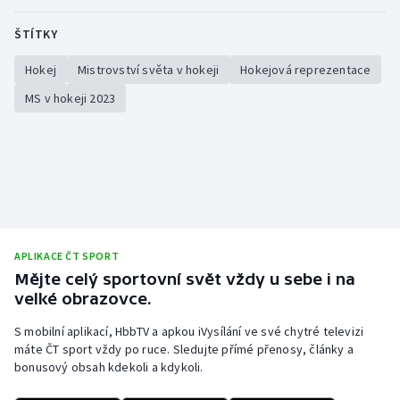
ŠTÍTKY
Hokej
Mistrovství světa v hokeji
Hokejová reprezentace
MS v hokeji 2023
APLIKACE ČT SPORT
Mějte celý sportovní svět vždy u sebe i na
velké obrazovce.
S mobilní aplikací, HbbTV a apkou iVysílání ve své chytré televizi
máte ČT sport vždy po ruce. Sledujte přímé přenosy, články a
bonusový obsah kdekoli a kdykoli.