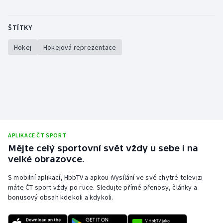
Stolní tenis
ŠTÍTKY
Triatlon
Hokej
Hokejová reprezentace
Veslování
Vodní slalom
Volejbal
Ostatní
APLIKACE ČT SPORT
Mějte celý sportovní svět vždy u sebe i na
velké obrazovce.
S mobilní aplikací, HbbTV a apkou iVysílání ve své chytré televizi
máte ČT sport vždy po ruce. Sledujte přímé přenosy, články a
bonusový obsah kdekoli a kdykoli.