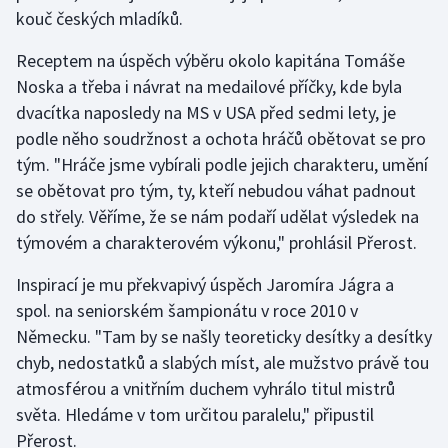
kouč českých mladíků.
Olympijské hry
Receptem na úspěch výběru okolo kapitána Tomáše
Parasport
Noska a třeba i návrat na medailové příčky, kde byla
dvacítka naposledy na MS v USA před sedmi lety, je
Plavání
podle něho soudržnost a ochota hráčů obětovat se pro
tým. "Hráče jsme vybírali podle jejich charakteru, umění
Plážový volejbal
se obětovat pro tým, ty, kteří nebudou váhat padnout
do střely. Věříme, že se nám podaří udělat výsledek na
Ragby
týmovém a charakterovém výkonu," prohlásil Přerost.
Rychlobruslení
Inspirací je mu překvapivý úspěch Jaromíra Jágra a
spol. na seniorském šampionátu v roce 2010 v
Rychlostní kanoistika
Německu. "Tam by se našly teoreticky desítky a desítky
chyb, nedostatků a slabých míst, ale mužstvo právě tou
Short track
atmosférou a vnitřním duchem vyhrálo titul mistrů
světa. Hledáme v tom určitou paralelu," připustil
Sportovní střelba
Přerost.