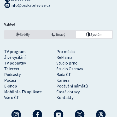
info@ceskatelevize.cz
Vzhled
Světlý
Tmavý
Systém
TV program
Pro média
Živé vysílání
Reklama
TV poplatky
Studio Brno
Teletext
Studio Ostrava
Podcasty
Rada ČT
Počasí
Kariéra
E-shop
Podávání námětů
Mobilní a TV aplikace
Časté dotazy
Vše o ČT
Kontakty