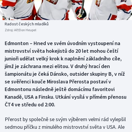
Baseball a softbal
Soutěže
Basketbal
Historické návraty
Radost českých mladíků
Zdroj:
AP/Don Heupel
Biatlon
Aplikace ČT sport
Edmonton – Hned ve svém úvodním vystoupení na
Boby a skeleton
AZ kvíz
mistrovství světa hokejistů do 20 let mohou čeští
junioři udělat velký krok k naplnění základního cíle,
Box
jímž je záchrana mezi elitou. V druhý hrací den
šampionátu je čeká Dánsko, outsider skupiny B, v níž
Curling
se svěřenci kouče Miroslava Přerosta postaví v
Edmontonu následně ještě domácímu favoritovi
Dostihy
Kanadě, USA a Finsku. Utkání vysílá v přímém přenosu
Florbal
ČT4 ve středu od 2:00.
Futsal
Přerost by společně se svým výběrem velmi rád vylepšil
sedmou příčku z minulého mistrovství světa v USA. Ale
Golf