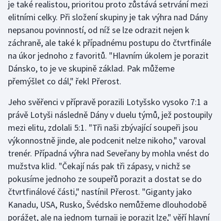
je také realistou, prioritou proto zůstává setrvání mezi
elitními celky. Při složení skupiny je tak výhra nad Dány
Gymnastika
nepsanou povinností, od níž se lze odrazit nejen k
záchraně, ale také k případnému postupu do čtvrtfinále
Házená
na úkor jednoho z favoritů. "Hlavním úkolem je porazit
Dánsko, to je ve skupině základ. Pak můžeme
Jezdectví
přemýšlet co dál," řekl Přerost.
Judo
Jeho svěřenci v přípravě porazili Lotyšsko vysoko 7:1 a
právě Lotyši následně Dány v duelu týmů, jež postoupily
Krasobruslení
mezi elitu, zdolali 5:1. "Tři naši zbývající soupeři jsou
výkonnostně jinde, ale podcenit nelze nikoho," varoval
Lezení
trenér. Případná výhra nad Seveřany by mohla vnést do
Lyže a snowboard
mužstva klid. "Čekají nás pak tři zápasy, v nichž se
pokusíme jednoho ze soupeřů porazit a dostat se do
Moderní pětiboj
čtvrtfinálové části," nastínil Přerost. "Giganty jako
Kanadu, USA, Rusko, Švédsko nemůžeme dlouhodobě
Motorsport
porážet, ale na jednom turnaji je porazit lze," věří hlavní