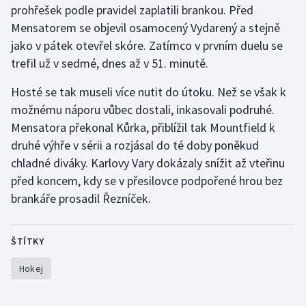
prohřešek podle pravidel zaplatili brankou. Před
Stolní tenis
Mensatorem se objevil osamocený Vydarený a stejně
Triatlon
jako v pátek otevřel skóre. Zatímco v prvním duelu se
trefil už v sedmé, dnes až v 51. minutě.
Veslování
Hosté se tak museli více nutit do útoku. Než se však k
Vodní slalom
možnému náporu vůbec dostali, inkasovali podruhé.
Mensatora překonal Kůrka, přiblížil tak Mountfield k
Volejbal
druhé výhře v sérii a rozjásal do té doby poněkud
chladné diváky. Karlovy Vary dokázaly snížit až vteřinu
Ostatní
před koncem, kdy se v přesilovce podpořené hrou bez
brankáře prosadil Řezníček.
ŠTÍTKY
Hokej