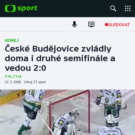
POPULÁRNÍ
SLEDOVAT
Fotbal
HOKEJ
České Budějovice zvládly
Hokej
doma i druhé semifinále a
vedou 2:0
Tenis
ČTK
,
ČT24
Atletika
22. 3. 2008
|
Zdroj:
ČT sport
Cyklistika
DALŠÍ SPORTY
Americký fotbal
NEPŘEHLÉDNĚTE