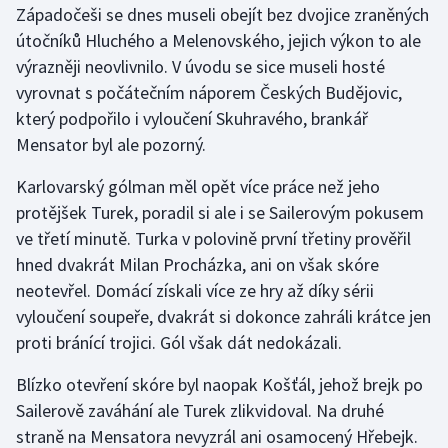
Západočeši se dnes museli obejít bez dvojice zraněných
útočníků Hluchého a Melenovského, jejich výkon to ale
Gymnastika
výrazněji neovlivnilo. V úvodu se sice museli hosté
vyrovnat s počátečním náporem Českých Budějovic,
Házená
který podpořilo i vyloučení Skuhravého, brankář
Jezdectví
Mensator byl ale pozorný.
Karlovarský gólman měl opět více práce než jeho
Judo
protějšek Turek, poradil si ale i se Sailerovým pokusem
ve třetí minutě. Turka v polovině první třetiny prověřil
Krasobruslení
hned dvakrát Milan Procházka, ani on však skóre
Lezení
neotevřel. Domácí získali více ze hry až díky sérii
vyloučení soupeře, dvakrát si dokonce zahráli krátce jen
Lyže a snowboard
proti bránící trojici. Gól však dát nedokázali.
Moderní pětiboj
Blízko otevření skóre byl naopak Košťál, jehož brejk po
Sailerově zaváhání ale Turek zlikvidoval. Na druhé
Motorsport
straně na Mensatora nevyzrál ani osamocený Hřebejk.