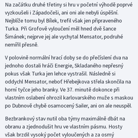
Na začátku druhé třetiny si hru v početní výhodě poprvé
Olympijské hry
vyzkoušeli i Západočeši, ani oni ale nebyli úspěšní.
Nejblíže tomu byl Bílek, trefil však jen připraveného
Parasport
Turka. Při Grofově vyloučení měl hned dvě šance
Šimánek; nejprve jej ale vychytal Mensator, podruhé
Plavání
nemířil přesně.
Plážový volejbal
V polovině normální hrací doby se do přečíslení dva na
jednoho dostali hráči Energie, Skladaného nepřesný
Ragby
pokus však Turka jen lehce vystrašil. Následně si
oddychl Mensator, neboť Hřebejkova střela skončila na
Rychlobruslení
horní tyčce jeho branky. Ve 37. minutě dokonce při
vlastním oslabení ohrozil karlovarského muže s maskou
Rychlostní kanoistika
po Dubnově chybě osamocený Sailer, ani on ale neuspěl.
Short track
Bezbrankový stav nutil oba týmy maximálně dbát na
obranu a zjednodušit hru ve vlastním pásmu. Hosty
Sportovní střelba
však brzdil vysoký počet vyloučených a za osmý