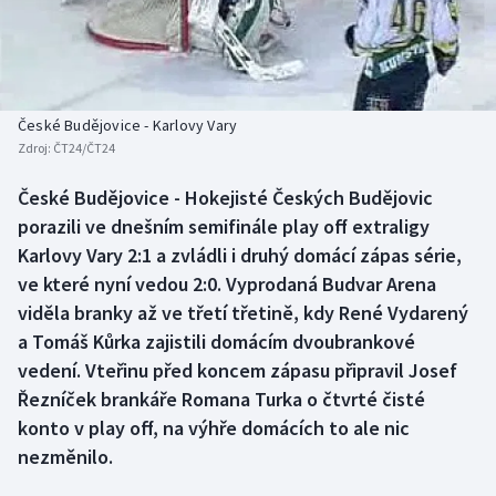
Baseball a softbal
Soutěže
Basketbal
Historické návraty
Biatlon
Aplikace ČT sport
České Budějovice - Karlovy Vary
Zdroj:
ČT24/ČT24
Boby a skeleton
AZ kvíz
České Budějovice - Hokejisté Českých Budějovic
porazili ve dnešním semifinále play off extraligy
Box
Karlovy Vary 2:1 a zvládli i druhý domácí zápas série,
Curling
ve které nyní vedou 2:0. Vyprodaná Budvar Arena
viděla branky až ve třetí třetině, kdy René Vydarený
Dostihy
a Tomáš Kůrka zajistili domácím dvoubrankové
vedení. Vteřinu před koncem zápasu připravil Josef
Florbal
Řezníček brankáře Romana Turka o čtvrté čisté
konto v play off, na výhře domácích to ale nic
Futsal
nezměnilo.
Golf