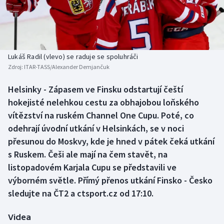
Baseball a softbal
Soutěže
Basketbal
Historické návraty
Biatlon
Aplikace ČT sport
Lukáš Radil (vlevo) se raduje se spoluhráči
Zdroj:
ITAR-TASS/Alexander Demjančuk
Boby a skeleton
AZ kvíz
Helsinky - Zápasem ve Finsku odstartují čeští
hokejisté nelehkou cestu za obhajobou loňského
Box
vítězství na ruském Channel One Cupu. Poté, co
Curling
odehrají úvodní utkání v Helsinkách, se v noci
přesunou do Moskvy, kde je hned v pátek čeká utkání
Dostihy
s Ruskem. Češi ale mají na čem stavět, na
listopadovém Karjala Cupu se představili ve
Florbal
výborném světle. Přímý přenos utkání Finsko - Česko
sledujte na ČT2 a ctsport.cz od 17:10.
Futsal
Videa
Golf