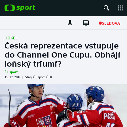
POPULÁRNÍ
SLEDOVAT
Fotbal
HOKEJ
Česká reprezentace vstupuje
Hokej
do Channel One Cupu. Obhájí
loňský triumf?
Tenis
ČT sport
Atletika
15. 12. 2016
|
Zdroj:
ČT sport
,
ČTK
Cyklistika
DALŠÍ SPORTY
Americký fotbal
NEPŘEHLÉDNĚTE