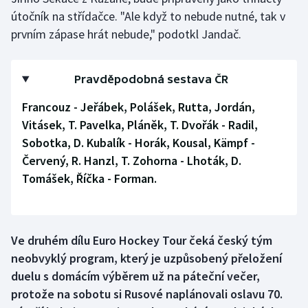
Stolní tenis
útočník na střídačce. "Ale když to nebude nutné, tak v
prvním zápase hrát nebude," podotkl Jandač.
Triatlon
Veslování
Pravděpodobná sestava ČR
Francouz - Jeřábek, Polášek, Rutta, Jordán,
Vodní slalom
Vitásek, T. Pavelka, Pláněk, T. Dvořák - Radil,
Volejbal
Sobotka, D. Kubalík - Horák, Kousal, Kämpf -
Červený, R. Hanzl, T. Zohorna - Lhoták, D.
Ostatní
Tomášek, Říčka - Forman.
Ve druhém dílu Euro Hockey Tour čeká český tým
neobvyklý program, který je uzpůsobený přeložení
duelu s domácím výběrem už na páteční večer,
protože na sobotu si Rusové naplánovali oslavu 70.