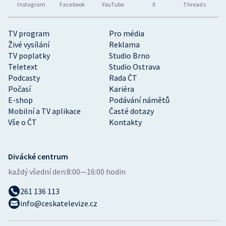
Instagram
Facebook
YouTube
X
Threads
TV program
Pro média
Živé vysílání
Reklama
TV poplatky
Studio Brno
Teletext
Studio Ostrava
Podcasty
Rada ČT
Počasí
Kariéra
E-shop
Podávání námětů
Mobilní a TV aplikace
Časté dotazy
Vše o ČT
Kontakty
Divácké centrum
každý všední den:
8:00—16:00 hodin
261 136 113
info@ceskatelevize.cz