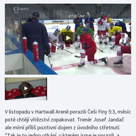
Gymnastika
Házená
Jezdectví
Judo
Krasobruslení
Lezení
Lyže a snowboard
V listopadu v Hartwall Areně porazili Češi Finy 5:3, měsíc
Moderní pětiboj
poté chtějí vítězství zopakovat. Trenér Josef Jandač
ale mírní příliš pozitivní dojem z úvodního střetnutí.
Motorsport
"Tak je to jedno utkání, v kterém jsme je porazili, a