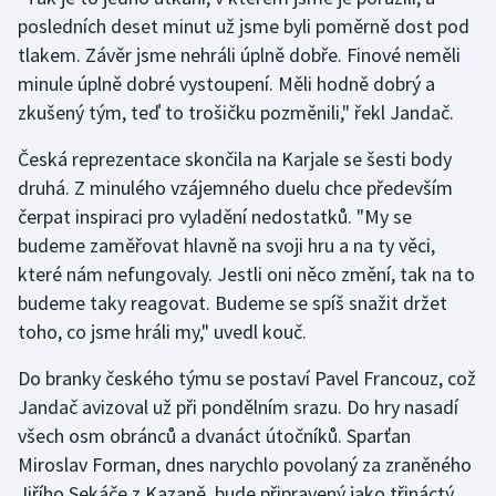
posledních deset minut už jsme byli poměrně dost pod
Olympijské hry
tlakem. Závěr jsme nehráli úplně dobře. Finové neměli
minule úplně dobré vystoupení. Měli hodně dobrý a
Parasport
zkušený tým, teď to trošičku pozměnili," řekl Jandač.
Plavání
Česká reprezentace skončila na Karjale se šesti body
druhá. Z minulého vzájemného duelu chce především
Plážový volejbal
čerpat inspiraci pro vyladění nedostatků. "My se
budeme zaměřovat hlavně na svoji hru a na ty věci,
Ragby
které nám nefungovaly. Jestli oni něco změní, tak na to
Rychlobruslení
budeme taky reagovat. Budeme se spíš snažit držet
toho, co jsme hráli my," uvedl kouč.
Rychlostní kanoistika
Do branky českého týmu se postaví Pavel Francouz, což
Short track
Jandač avizoval už při pondělním srazu. Do hry nasadí
všech osm obránců a dvanáct útočníků. Sparťan
Sportovní střelba
Miroslav Forman, dnes narychlo povolaný za zraněného
Jiřího Sekáče z Kazaně, bude připravený jako třináctý