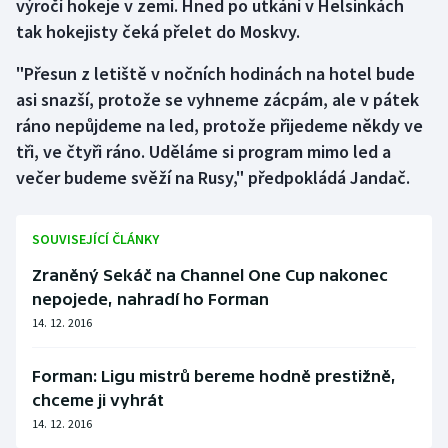
výročí hokeje v zemi. Hned po utkání v Helsinkách
tak hokejisty čeká přelet do Moskvy.
"Přesun z letiště v nočních hodinách na hotel bude
asi snazší, protože se vyhneme zácpám, ale v pátek
ráno nepůjdeme na led, protože přijedeme někdy ve
tři, ve čtyři ráno. Uděláme si program mimo led a
večer budeme svěží na Rusy," předpokládá Jandač.
SOUVISEJÍCÍ ČLÁNKY
Zraněný Sekáč na Channel One Cup nakonec
nepojede, nahradí ho Forman
14. 12. 2016
Forman: Ligu mistrů bereme hodně prestižně,
chceme ji vyhrát
14. 12. 2016