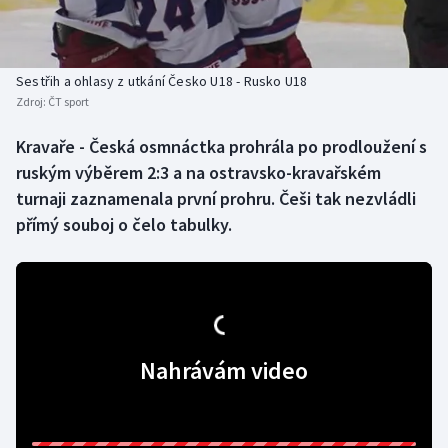
Baseball a softbal
Soutěže
Basketbal
Historické návraty
Sestřih a ohlasy z utkání Česko U18 - Rusko U18
Zdroj:
ČT sport
Biatlon
Aplikace ČT sport
Kravaře - Česká osmnáctka prohrála po prodloužení s
Boby a skeleton
AZ kvíz
ruským výběrem 2:3 a na ostravsko-kravařském
turnaji zaznamenala první prohru. Češi tak nezvládli
Box
přímý souboj o čelo tabulky.
Curling
Dostihy
Florbal
Nahrávám video
Futsal
Golf