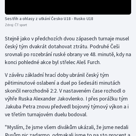
Gymnastika
Sestřih a ohlasy z utkání Česko U18 - Rusko U18
Zdroj:
ČT sport
Házená
Stejně jako v předchozích dvou zápasech turnaje musel
Jezdectví
český tým dvakrát dotahovat ztrátu. Podruhé Češi
srovnali po rozebrání ruské obrany ve 48. minutě, kdy na
Judo
konci pohledné akce byl střelec Aleš Furch.
Krasobruslení
V závěru základní hrací doby ubránil český tým
pětiminutové oslabení a duel po šedesáti minutách
Lezení
skončil nerozhodně 2:2. V nastaveném čase rozhodl o
výhře Ruska Alexander Jakovlenko. I přes porážku tým
Lyže a snowboard
Jakuba Petra znovu předvedl bojovný týmový výkon a i
ve třetím turnajovém duelu bodoval.
Moderní pětiboj
"Myslím, že jsme všem divákům ukázali, že jsme nedali
Motorsport
Rusům nic zadarmo, odmakali jsme to na sto procent a