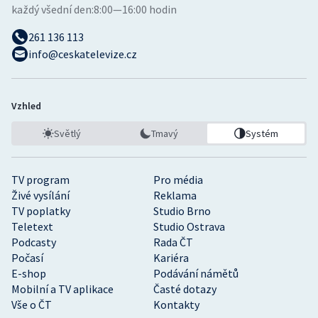
každý všední den:
8:00—16:00 hodin
261 136 113
info@ceskatelevize.cz
Vzhled
Světlý
Tmavý
Systém
TV program
Pro média
Živé vysílání
Reklama
TV poplatky
Studio Brno
Teletext
Studio Ostrava
Podcasty
Rada ČT
Počasí
Kariéra
E-shop
Podávání námětů
Mobilní a TV aplikace
Časté dotazy
Vše o ČT
Kontakty