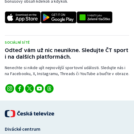
bonusový obsah kdekoli a kdykoli.
Stolní tenis
Triatlon
Veslování
SOCIÁLNÍ SÍTĚ
Vodní slalom
Odteď vám už nic neunikne. Sledujte ČT sport
i na dalších platformách.
Volejbal
Nenechte si nikde ujít nejnovější sportovní události. Sledujte nás i
na Facebooku, X, Instagramu, Threads či YouTube a buďte v obraze.
Ostatní
Divácké centrum