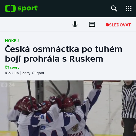
POPULÁRNÍ
SLEDOVAT
Fotbal
HOKEJ
Česká osmnáctka po tuhém
Hokej
boji prohrála s Ruskem
Tenis
ČT sport
8. 2. 2015
|
Zdroj:
ČT sport
Atletika
Cyklistika
DALŠÍ SPORTY
Americký fotbal
NEPŘEHLÉDNĚTE