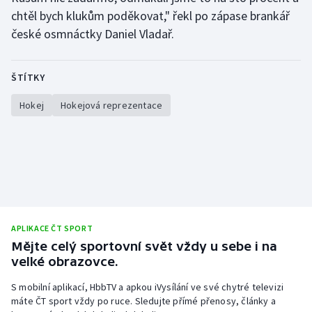
chtěl bych klukům poděkovat," řekl po zápase brankář
Olympijské hry
české osmnáctky Daniel Vladař.
Parasport
ŠTÍTKY
Plavání
Hokej
Hokejová reprezentace
Plážový volejbal
Ragby
Rychlobruslení
Rychlostní kanoistika
APLIKACE ČT SPORT
Mějte celý sportovní svět vždy u sebe i na
Short track
velké obrazovce.
S mobilní aplikací, HbbTV a apkou iVysílání ve své chytré televizi
Sportovní střelba
máte ČT sport vždy po ruce. Sledujte přímé přenosy, články a