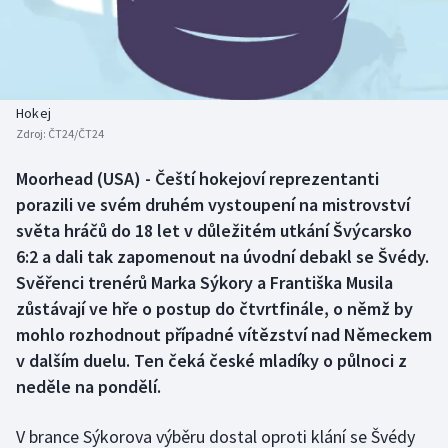
Baseball a softbal
Soutěže
Basketbal
Historické návraty
Biatlon
Aplikace ČT sport
Hokej
Zdroj:
ČT24/ČT24
Boby a skeleton
AZ kvíz
Moorhead (USA) - Čeští hokejoví reprezentanti
porazili ve svém druhém vystoupení na mistrovství
Box
světa hráčů do 18 let v důležitém utkání Švýcarsko
Curling
6:2 a dali tak zapomenout na úvodní debakl se Švédy.
Svěřenci trenérů Marka Sýkory a Františka Musila
Dostihy
zůstávají ve hře o postup do čtvrtfinále, o němž by
mohlo rozhodnout případné vítězství nad Německem
Florbal
v dalším duelu. Ten čeká české mladíky o půlnoci z
neděle na pondělí.
Futsal
V brance Sýkorova výběru dostal oproti klání se Švédy
Golf