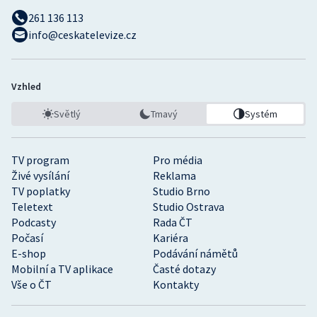
261 136 113
info@ceskatelevize.cz
Vzhled
Světlý
Tmavý
Systém
TV program
Pro média
Živé vysílání
Reklama
TV poplatky
Studio Brno
Teletext
Studio Ostrava
Podcasty
Rada ČT
Počasí
Kariéra
E-shop
Podávání námětů
Mobilní a TV aplikace
Časté dotazy
Vše o ČT
Kontakty