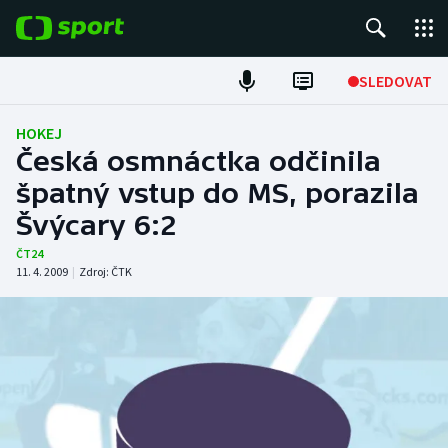
POPULÁRNÍ
SLEDOVAT
Fotbal
HOKEJ
Česká osmnáctka odčinila
Hokej
špatný vstup do MS, porazila
Švýcary 6:2
Tenis
ČT24
Atletika
11. 4. 2009
|
Zdroj:
ČTK
Cyklistika
DALŠÍ SPORTY
Americký fotbal
NEPŘEHLÉDNĚTE