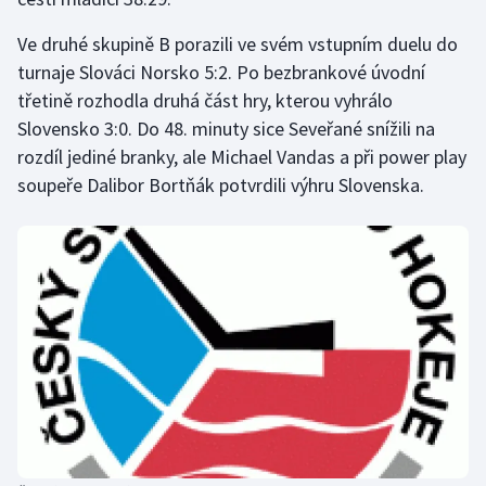
Stolní tenis
Ve druhé skupině B porazili ve svém vstupním duelu do
Triatlon
turnaje Slováci Norsko 5:2. Po bezbrankové úvodní
třetině rozhodla druhá část hry, kterou vyhrálo
Veslování
Slovensko 3:0. Do 48. minuty sice Seveřané snížili na
rozdíl jediné branky, ale Michael Vandas a při power play
Vodní slalom
soupeře Dalibor Bortňák potvrdili výhru Slovenska.
Volejbal
Ostatní