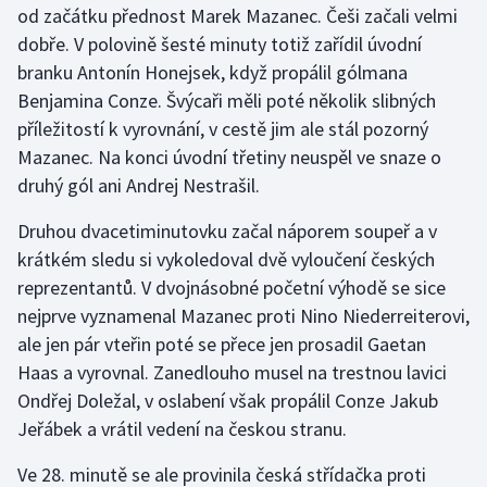
od začátku přednost Marek Mazanec. Češi začali velmi
dobře. V polovině šesté minuty totiž zařídil úvodní
Gymnastika
branku Antonín Honejsek, když propálil gólmana
Benjamina Conze. Švýcaři měli poté několik slibných
Házená
příležitostí k vyrovnání, v cestě jim ale stál pozorný
Jezdectví
Mazanec. Na konci úvodní třetiny neuspěl ve snaze o
druhý gól ani Andrej Nestrašil.
Judo
Druhou dvacetiminutovku začal náporem soupeř a v
krátkém sledu si vykoledoval dvě vyloučení českých
Krasobruslení
reprezentantů. V dvojnásobné početní výhodě se sice
Lezení
nejprve vyznamenal Mazanec proti Nino Niederreiterovi,
ale jen pár vteřin poté se přece jen prosadil Gaetan
Lyže a snowboard
Haas a vyrovnal. Zanedlouho musel na trestnou lavici
Ondřej Doležal, v oslabení však propálil Conze Jakub
Moderní pětiboj
Jeřábek a vrátil vedení na českou stranu.
Motorsport
Ve 28. minutě se ale provinila česká střídačka proti