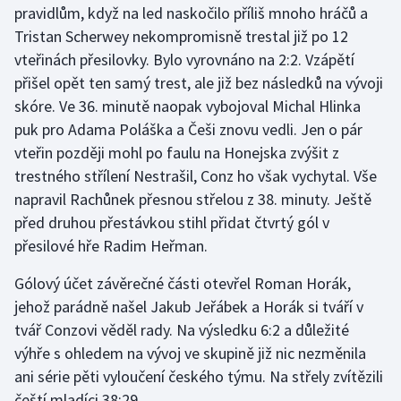
pravidlům, když na led naskočilo příliš mnoho hráčů a
Olympijské hry
Tristan Scherwey nekompromisně trestal již po 12
vteřinách přesilovky. Bylo vyrovnáno na 2:2. Vzápětí
Parasport
přišel opět ten samý trest, ale již bez následků na vývoji
skóre. Ve 36. minutě naopak vybojoval Michal Hlinka
Plavání
puk pro Adama Poláška a Češi znovu vedli. Jen o pár
vteřin později mohl po faulu na Honejska zvýšit z
Plážový volejbal
trestného střílení Nestrašil, Conz ho však vychytal. Vše
napravil Rachůnek přesnou střelou z 38. minuty. Ještě
Ragby
před druhou přestávkou stihl přidat čtvrtý gól v
Rychlobruslení
přesilové hře Radim Heřman.
Gólový účet závěrečné části otevřel Roman Horák,
Rychlostní kanoistika
jehož parádně našel Jakub Jeřábek a Horák si tváří v
Short track
tvář Conzovi věděl rady. Na výsledku 6:2 a důležité
výhře s ohledem na vývoj ve skupině již nic nezměnila
Sportovní střelba
ani série pěti vyloučení českého týmu. Na střely zvítězili
čeští mladíci 38:29.