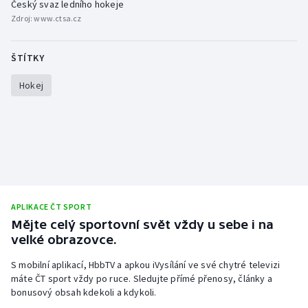
Český svaz ledního hokeje
Zdroj:
www.ctsa.cz
ŠTÍTKY
Hokej
APLIKACE ČT SPORT
Mějte celý sportovní svět vždy u sebe i na
velké obrazovce.
S mobilní aplikací, HbbTV a apkou iVysílání ve své chytré televizi
máte ČT sport vždy po ruce. Sledujte přímé přenosy, články a
bonusový obsah kdekoli a kdykoli.