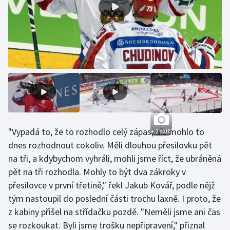
Stolní tenis
Triatlon
Veslování
Vodní slalom
Volejbal
Ostatní
"Vypadá to, že to rozhodlo celý zápas, ale mohlo to
+ 2 další
dnes rozhodnout cokoliv. Měli dlouhou přesilovku pět
na tři, a kdybychom vyhráli, mohli jsme říct, že ubráněná
pět na tři rozhodla. Mohly to být dva zákroky v
přesilovce v první třetině," řekl Jakub Kovář, podle nějž
tým nastoupil do poslední části trochu laxně. I proto, že
z kabiny přišel na střídačku pozdě. "Neměli jsme ani čas
se rozkoukat. Byli jsme trošku nepřipravení," přiznal