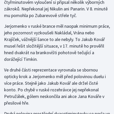
čtyřminutovém vyloučení si připsal několik výborných
zákroků. Nepřekonal jej Nikulin ani Panarin. V 8. minutě
Gymnastika
mu pomohla po Zubarevově střele tyč.
Házená
Jerjomenko v ruské brance měl naopak minimum práce,
jeho pozornost vyzkoušeli Nakládal, Vrána nebo
Jezdectví
Krajíček, vážnější šance to ale nebyly. To Jakub Kovář
musel řešit složitější situace, v 17. minutě ho prověřil
Judo
hned dvakrát na brankovišti pohotově tečující a
dorážející Timkin.
Krasobruslení
Ve druhé části reprezentace vyrovnala se sbornou
Lezení
opticky krok a Jerjomenko měl před polovinou duelu i
více práce. Stejně jako Jakub Kovář ale držel čisté
Lyže a snowboard
konto. Po chybě v ruské rozehrávce jej nepřekonal
Petružálek, gólem neskončila ani akce Jana Kováře v
Moderní pětiboj
přesilové hře.
Motorsport
Druhá polovina prostřední dvacetiminutovky se nesla ve