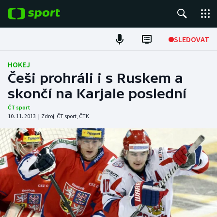
POPULÁRNÍ
SLEDOVAT
Fotbal
HOKEJ
Češi prohráli i s Ruskem a
Hokej
skončí na Karjale poslední
Tenis
ČT sport
10. 11. 2013
|
Zdroj:
ČT sport
,
ČTK
Atletika
Cyklistika
DALŠÍ SPORTY
Americký fotbal
NEPŘEHLÉDNĚTE