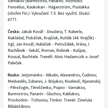
Varnakov (Burmistrov, Panarin). Rozhodčí:
Fonselius, Kaukokari - Hägerström, Puolakka
(všichni Fin.). Vyloučení: 7:3. Bez využití. Diváci:
6777.
Česko:
Jakub Kovář - Doudera, T. Kaberle,
Nakládal, Piskáček, Krajíček, Kutlák (44. Krejčík) -
Irgl, Jan Kovář, Hubáček - Petružálek, Vrána, I.
Rachůnek - Sekáč, Roman, Rolinek - Kašpar,
Kousal, Buchtele. Trenéři: Alois Hadamczik a Josef
Paleček.
Rusko:
Jerjomenko - Nikulin, Alexandrov, Čudinov,
Medveděv, Zubarev, J. Birjukov, Kiselevič, Rjasenskij
- Pěrežogin, Těreščenko, Popov - Varnakov,
Burmistrov, Panarin - Gluchov, Kablukov,
Prochorkin - Tichonov, Timkin. Trenér: Zinetula
Biljaletdinov.