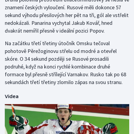
znamení českých vyloučení. Rusové měli dokonce 57
Olympijské hry
sekund výhodu přesilových her pět na tři, gól ale vstřelit
nedokázali. Panarina vychytal Jakub Kovář, hned
Parasport
dvakrát nemířil přesně v ideální pozici Popov.
Plavání
Na začátku třetí třetiny útočník Omsku tečoval
pohotově Pěrežoginovu střelu od modré a otevřel
Plážový volejbal
skóre. O 34 sekund později se Rusové prosadili
podruhé, když na konci rychlé kombinace druhé
Ragby
formace byl přesně střílející Varnakov. Rusko tak po 68
Rychlobruslení
sekundách třetí třetiny zlomilo zápas na svou stranu.
Rychlostní kanoistika
Videa
Short track
Sportovní střelba