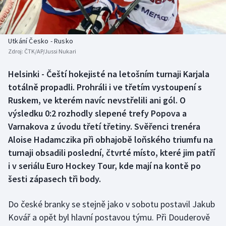
Baseball a softbal
Soutěže
Basketbal
Historické návraty
Utkání Česko - Rusko
Zdroj:
ČTK/AP/Jussi Nukari
Biatlon
Aplikace ČT sport
Helsinki - Čeští hokejisté na letošním turnaji Karjala
Boby a skeleton
AZ kvíz
totálně propadli. Prohráli i ve třetím vystoupení s
Ruskem, ve kterém navíc nevstřelili ani gól. O
Box
výsledku 0:2 rozhodly slepené trefy Popova a
Varnakova z úvodu třetí třetiny. Svěřenci trenéra
Curling
Aloise Hadamczika při obhajobě loňského triumfu na
turnaji obsadili poslední, čtvrté místo, které jim patří
Dostihy
i v seriálu Euro Hockey Tour, kde mají na kontě po
Florbal
šesti zápasech tři body.
Futsal
Do české branky se stejně jako v sobotu postavil Jakub
Kovář a opět byl hlavní postavou týmu. Při Douderově
Golf