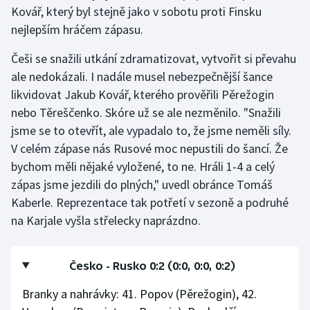
Kovář, který byl stejně jako v sobotu proti Finsku
nejlepším hráčem zápasu.
Češi se snažili utkání zdramatizovat, vytvořit si převahu
ale nedokázali. I nadále musel nebezpečnější šance
likvidovat Jakub Kovář, kterého prověřili Pěrežogin
nebo Těreščenko. Skóre už se ale nezměnilo. "Snažili
jsme se to otevřít, ale vypadalo to, že jsme neměli síly.
V celém zápase nás Rusové moc nepustili do šancí. Že
bychom měli nějaké vyložené, to ne. Hráli 1-4 a celý
zápas jsme jezdili do plných," uvedl obránce Tomáš
Kaberle. Reprezentace tak potřetí v sezoně a podruhé
na Karjale vyšla střelecky naprázdno.
Česko - Rusko 0:2 (0:0, 0:0, 0:2)
Branky a nahrávky: 41. Popov (Pěrežogin), 42.