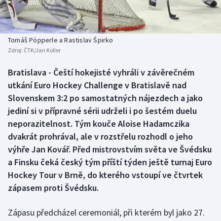
Baseball a softbal
Soutěže
Basketbal
Historické návraty
Tomáš Pöpperle a Rastislav Špirko
Zdroj:
ČTK/Jan Koller
Biatlon
Aplikace ČT sport
Bratislava - Čeští hokejisté vyhráli v závěrečném
Boby a skeleton
AZ kvíz
utkání Euro Hockey Challenge v Bratislavě nad
Slovenskem 3:2 po samostatných nájezdech a jako
Box
jediní si v přípravné sérii udrželi i po šestém duelu
neporazitelnost. Tým kouče Aloise Hadamczika
Curling
dvakrát prohrával, ale v rozstřelu rozhodl o jeho
výhře Jan Kovář. Před mistrovstvím světa ve Švédsku
Dostihy
a Finsku čeká český tým příští týden ještě turnaj Euro
Florbal
Hockey Tour v Brně, do kterého vstoupí ve čtvrtek
zápasem proti Švédsku.
Futsal
Zápasu předcházel ceremoniál, při kterém byl jako 27.
Golf