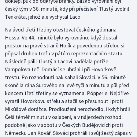
doklepl puk do odkryté branky. Blízko vyrovnání byl
Stolní tenis
český tým v 36. minutě, kdy při přečíslení Tlustý uvolnil
Tenkráta, jehož ale vychytal Laco.
Triatlon
Na úvod třetí třetiny otestoval českého gólmana
Veslování
Hossa. Ve 44. minutě bylo vyrovnáno, když dostal
prostor na pravé straně Holík a povedenou střelou si
Vodní slalom
připsal druhou trefu v pátém reprezentačním startu.
Následně pálil Tlustý a Lacovi nadělala potíže
Volejbal
Vampolova teč. Domácí se ubránili při Hovorkově
trestu. Po rozhodnutí pak sahali Slováci. V 56. minutě
Ostatní
skončila rána Surového na levé tyči a minutu a půl před
koncem třetí třetiny se vyznamenal Pöpperle. Nejdříve
vyrazil Hovorkovu střelu a stačil se přesunout i proti
Mikúšově dorážce. Prodloužení nerozhodlo, i když hráli
Češi téměř minutu v oslabení, a v nájezdech rozhodl
podobně jako v sobotu v Českých Budějovicích proti
Německu Jan Kovář. Slováci prohráli i svůj šestý zápas v