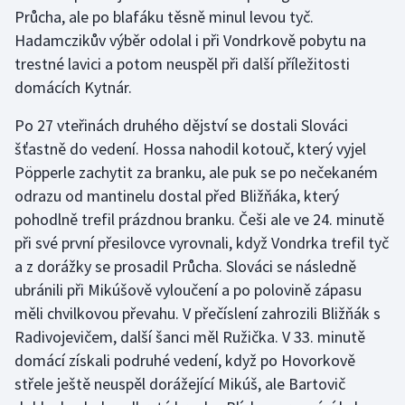
Průcha, ale po blafáku těsně minul levou tyč.
Olympijské hry
Hadamczikův výběr odolal i při Vondrkově pobytu na
trestné lavici a potom neuspěl při další příležitosti
Parasport
domácích Kytnár.
Plavání
Po 27 vteřinách druhého dějství se dostali Slováci
šťastně do vedení. Hossa nahodil kotouč, který vyjel
Plážový volejbal
Pöpperle zachytit za branku, ale puk se po nečekaném
odrazu od mantinelu dostal před Bližňáka, který
Ragby
pohodlně trefil prázdnou branku. Češi ale ve 24. minutě
při své první přesilovce vyrovnali, když Vondrka trefil tyč
Rychlobruslení
a z dorážky se prosadil Průcha. Slováci se následně
Rychlostní kanoistika
ubránili při Mikúšově vyloučení a po polovině zápasu
měli chvilkovou převahu. V přečíslení zahrozili Bližňák s
Short track
Radivojevičem, další šanci měl Ružička. V 33. minutě
domácí získali podruhé vedení, když po Hovorkově
Sportovní střelba
střele ještě neuspěl dorážející Mikúš, ale Bartovič