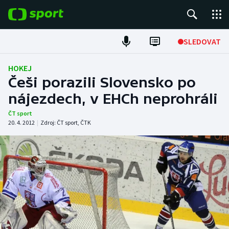
POPULÁRNÍ
SLEDOVAT
Fotbal
HOKEJ
Češi porazili Slovensko po
Hokej
nájezdech, v EHCh neprohráli
Tenis
ČT sport
20. 4. 2012
|
Zdroj:
ČT sport
,
ČTK
Atletika
Cyklistika
DALŠÍ SPORTY
Americký fotbal
NEPŘEHLÉDNĚTE