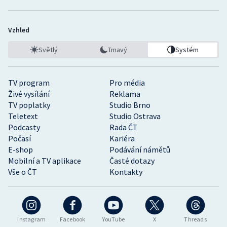
Vzhled
Světlý
Tmavý
Systém
TV program
Pro média
Živé vysílání
Reklama
TV poplatky
Studio Brno
Teletext
Studio Ostrava
Podcasty
Rada ČT
Počasí
Kariéra
E-shop
Podávání námětů
Mobilní a TV aplikace
Časté dotazy
Vše o ČT
Kontakty
Instagram
Facebook
YouTube
X
Threads