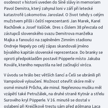
osobnost v historii uveden do Síně slávy in memoriam
Pavol Demitra, který zahynul loni v září při letecké
Gymnastika
katastrofě Lokomotivu Jaroslavl. O život tehdy s celým
mužstvem přišli i čeští reprezentanti Jan Marek, Karel
Házená
Rachůnek a Josef Vašíček. Dres s číslem 38 převzala od
zástupců slovenského svazu Demitrova manželka
Jezdectví
Majka a fanoušci na zaplněném Zimním stadionu
Ondreje Nepely po celý zápas skandovali jméno
Judo
bývalého kapitán slovenské reprezentace. Do branky se
Krasobruslení
oproti předpokladům postavil Pöpperle místo Jakuba
Kováře, kterého nepustila na led začínající viróza.
Lezení
V úvodu se hrálo bez větších šancí a Češi se ubránili při
Lyže a snowboard
Vampolově vyloučení. Možnost otevřít skóre měl v
osmé minutě Průcha, ale minul. Nepřesnou mušku měl
Moderní pětiboj
vzápětí také Petružálek, na druhé straně Kytnár a střelu
Surového kryl Pöpperle. V 16. minutě se dostal v
Motorsport
oslabení při Krejčíkově trestu sám před gólmana Laca