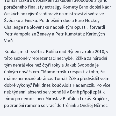
Tomáš Žižka s útočníkem Jakubem Svobodou z týmu
poraženého finalisty extraligy Komety Brno doplní kádr
českých hokejistů v přípravě na mistrovství světa ve
Švédsku a Finsku. Po dnešním duelu Euro Hockey
Challenge na Slovensku naopak tým opustili forvardi
Petr Vampola ze Ženevy a Petr Kumstát z Karlových
Varů.
Koukal, mistr světa z Kolína nad Rýnem z roku 2010, v
této sezoně v reprezentaci nechyběl. Žižka za národní
tým nehrál více než čtyři roky a Jakub Svoboda je
úplným nováčkem. "Máme trošku respekt z toho, že
máme nemocné obránce. Tomáš Žižka předváděl velmi
dobré výkony," řekl dnes kouč Alois Hadamczik. Po více
než týdenní absenci se v pondělí v Brně připojí zpět k
týmu po nemoci beci Miroslav Blaťák a Lukáš Krajíček,
po zranění ramena se vrací do tréninku Ondřej Němec.