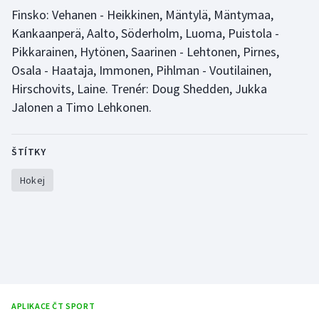
Finsko: Vehanen - Heikkinen, Mäntylä, Mäntymaa,
Olympijské hry
Kankaanperä, Aalto, Söderholm, Luoma, Puistola -
Pikkarainen, Hytönen, Saarinen - Lehtonen, Pirnes,
Parasport
Osala - Haataja, Immonen, Pihlman - Voutilainen,
Hirschovits, Laine. Trenér: Doug Shedden, Jukka
Plavání
Jalonen a Timo Lehkonen.
Plážový volejbal
ŠTÍTKY
Ragby
Hokej
Rychlobruslení
Rychlostní kanoistika
Short track
Sportovní střelba
APLIKACE ČT SPORT