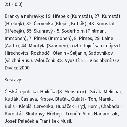
2:1 - 0:0)
Gymnastika
Branky a nahrávky: 19. Hřebejk (Kumstát), 27. Kumstát
(Hřebejk), 32. Červenka (Klepiš, Kutlák), 48. Kumstát
Házená
(Hřebejk), 55. Skuhravý - 5. Söderholm (Pihlman,
Immonen), 7. Pirnes (Immonen), 8. Pirnes, 29. Laine
Jezdectví
(Aalto), 44. Mäntylä (Saarinen), rozhodující sam. nájezd
Hirschovits. Rozhodčí: Olenin - Šeljanin, Sadovnikov
Judo
(všichni Rus.). Vyloučení: 8:8. Využití: 2:1. V oslabení: 0:2.
Diváci: 2000.
Krasobruslení
Sestavy:
Lezení
Česká republika: Hnilička (8. Mensator) - Sičák, Melichar,
Lyže a snowboard
Kutlák, Čáslava, Krstev, Blaťák, Gulaši - Ton, Marek,
Bulis - Klepiš, Červenka, Hubáček - Irgl, Huml, Chabada -
Moderní pětiboj
Kumstát, Skuhravý, Hřebejk. Trenéři: Alois Hadamczik,
Josef Paleček a František Musil.
Motorsport