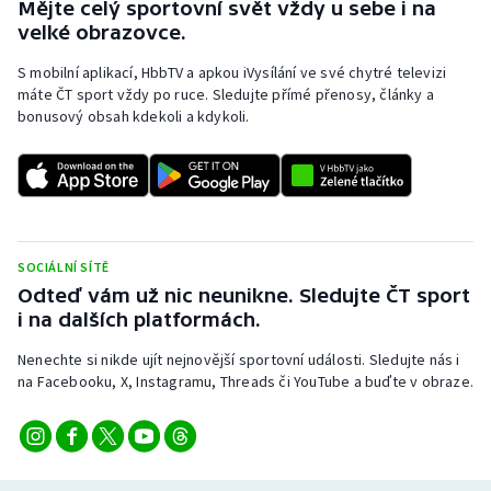
Mějte celý sportovní svět vždy u sebe i na
Stolní tenis
velké obrazovce.
Triatlon
S mobilní aplikací, HbbTV a apkou iVysílání ve své chytré televizi
máte ČT sport vždy po ruce. Sledujte přímé přenosy, články a
bonusový obsah kdekoli a kdykoli.
Veslování
Vodní slalom
Volejbal
SOCIÁLNÍ SÍTĚ
Ostatní
Odteď vám už nic neunikne. Sledujte ČT sport
i na dalších platformách.
Nenechte si nikde ujít nejnovější sportovní události. Sledujte nás i
na Facebooku, X, Instagramu, Threads či YouTube a buďte v obraze.