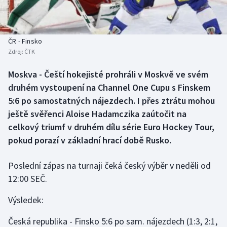
Baseball a softbal
Soutěže
Basketbal
Historické návraty
ČR - Finsko
Zdroj:
ČTK
Biatlon
Aplikace ČT sport
Moskva - Čeští hokejisté prohráli v Moskvě ve svém
Boby a skeleton
AZ kvíz
druhém vystoupení na Channel One Cupu s Finskem
5:6 po samostatných nájezdech. I přes ztrátu mohou
Box
ještě svěřenci Aloise Hadamczika zaútočit na
celkový triumf v druhém dílu série Euro Hockey Tour,
Curling
pokud porazí v základní hrací době Rusko.
Dostihy
Poslední zápas na turnaji čeká český výběr v neděli od
Florbal
12:00 SEČ.
Výsledek:
Futsal
Česká republika - Finsko 5:6 po sam. nájezdech (1:3, 2:1,
Golf