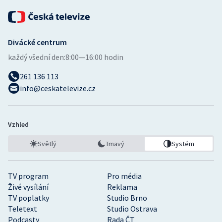
Divácké centrum
každý všední den:
8:00—16:00 hodin
261 136 113
info@ceskatelevize.cz
Vzhled
Světlý
Tmavý
Systém
TV program
Pro média
Živé vysílání
Reklama
TV poplatky
Studio Brno
Teletext
Studio Ostrava
Podcasty
Rada ČT