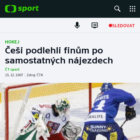
POPULÁRNÍ
SLEDOVAT
Fotbal
HOKEJ
Češi podlehli finům po
Hokej
samostatných nájezdech
Tenis
ČT sport
15. 12. 2007
|
Zdroj:
ČTK
Atletika
Cyklistika
DALŠÍ SPORTY
Americký fotbal
NEPŘEHLÉDNĚTE