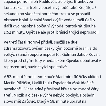
zápasu pomohla při Radilově střele tyč. Brankovou
konstrukci nastřelil v početní výhodě také Krejčík, až
Olympijské hry
sekundu po skončení norského trestu se prosadil
Parasport
obránce Kolář. Ideální šanci zvýšit vedení měli Češi v
další dvojnásobné početní výhodě, tentokrát dlouhé
Plavání
1:52 minuty. Opět se ale proti bránící trojici neprosadili.
Plážový volejbal
Ve třetí části Norové přidali, snažili se duel
zdramatizovat, ovšem český tým pozorně bránil a do
Ragby
velkých šancí soupeře nepouštěl. Gólman Jakub Kovář,
který před čtyřmi lety v nedalekém Gjöviku debutoval v
Rychlobruslení
reprezentaci, navíc chytal spolehlivě.
Rychlostní kanoistika
V 52. minutě mohl tým kouče Vladimíra Růžičky uklidnit
Martin Růžička, i kvůli faulu Espelanda však ideálně
Short track
nezakončil. V následné přesilové hře se od modré čáry
trefil Mozík a o české výhře nebylo pochyb. Poslední
Sportovní střelba
slovo měl Zaťovič, který v 58. minutě upravil na