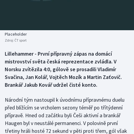
Baseball a softbal
Soutěže
Basketbal
Historické návraty
Biatlon
Aplikace ČT sport
Placeholder
Zdroj:
ČT sport
Boby a skeleton
AZ kvíz
Lillehammer - První přípravný zápas na domácí
mistrovství světa česká reprezentace zvládla. V
Box
Norsku zvítězila 4:0, gólově se prosadili Vladimír
Curling
Svačina, Jan Kolář, Vojtěch Mozík a Martin Zaťovič.
Brankář Jakub Kovář udržel čisté konto.
Dostihy
Národní tým nastoupil k úvodnímu přípravnému duelu
Florbal
před blížícím se vrcholem sezony téměř po třítýdenní
přípravě. Hned od začátku byli Češi aktivní a brankář
Futsal
Haugen byl v neustálé permanenci. V polovině první
třetiny hráli hosté 72 sekund v pěti proti třem, gól však
Golf