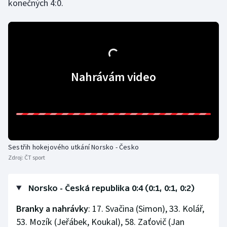
konečných 4:0.
Stolní tenis
Triatlon
Veslování
Nahrávám video
Vodní slalom
Volejbal
Ostatní
Sestřih hokejového utkání Norsko - Česko
Zdroj:
ČT sport
Norsko - Česká republika 0:4 (0:1, 0:1, 0:2)
Branky a nahrávky
: 17. Svačina (Simon), 33. Kolář,
53. Mozík (Jeřábek, Koukal), 58. Zaťovič (Jan