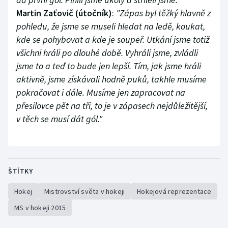
Martin Zaťovič (útočník)
:
"Zápas byl těžký hlavně z
pohledu, že jsme se museli hledat na ledě, koukat,
kde se pohybovat a kde je soupeř. Utkání jsme totiž
všichni hráli po dlouhé době. Vyhráli jsme, zvládli
jsme to a teď to bude jen lepší. Tím, jak jsme hráli
aktivně, jsme získávali hodně puků, takhle musíme
pokračovat i dále. Musíme jen zapracovat na
přesilovce pět na tři, to je v zápasech nejdůležitější,
v těch se musí dát gól."
ŠTÍTKY
Hokej
Mistrovství světa v hokeji
Hokejová reprezentace
MS v hokeji 2015