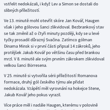
vstřelit nedokázali, i když Lev a Simon se dostali do
slibných příležitostí.
Gymnastika
Ve 13. minutě mohl otevřít skóre Jan Kovář, Haugen
Házená
však i jeho gólovou šanci zlikvidoval. Bezbrankový stav
se tak změnil až o čtyři minuty později, kdy se u levé
Jezdectví
tyčky prosadil důrazný Svačina. Zatímco gólman
Dinama Minsk si v první části připsal 14 zákroků, jeho
Judo
protějšek Jakub Kovář po většinu času před brankou
mrzl. V 8. minutě ale svým prvním zákrokem zlikvidoval
Krasobruslení
velkou šanci Börresena.
Lezení
V 25. minutě si vytvořila sérii příležitostí Romanova
formace, druhý gól českého týmu ale přidat
Lyže a snowboard
nedokázala. Vzápětí měl vyrovnání na hokejce Stene,
Moderní pětiboj
Jakub Kovář jeho pokus vyrazil.
Více práce měl i nadále Haugen, kterému v polovině
Motorsport