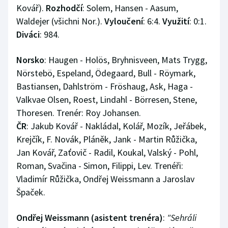
Kovář).
Rozhodčí
: Solem, Hansen - Aasum,
Waldejer (všichni Nor.).
Vyloučení
: 6:4.
Využití
: 0:1.
Diváci
: 984.
Norsko
: Haugen - Holös, Bryhnisveen, Mats Trygg,
Nörstebö, Espeland, Ödegaard, Bull - Röymark,
Bastiansen, Dahlström - Fröshaug, Ask, Haga -
Valkvae Olsen, Roest, Lindahl - Börresen, Stene,
Thoresen. Trenér: Roy Johansen.
ČR
: Jakub Kovář - Nakládal, Kolář, Mozík, Jeřábek,
Krejčík, F. Novák, Pláněk, Jank - Martin Růžička,
Jan Kovář, Zaťovič - Radil, Koukal, Valský - Pohl,
Roman, Svačina - Simon, Filippi, Lev. Trenéři:
Vladimír Růžička, Ondřej Weissmann a Jaroslav
Špaček.
Ondřej Weissmann (asistent trenéra)
:
"Sehráli