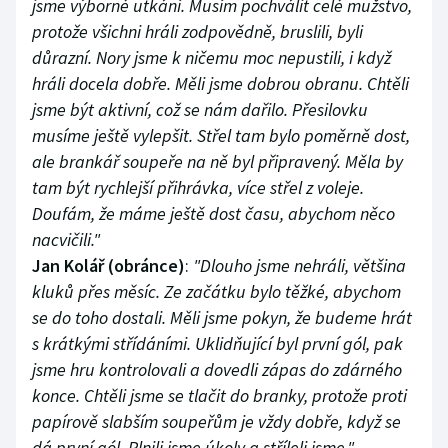
jsme výborné utkání. Musím pochválit celé mužstvo,
protože všichni hráli zodpovědně, bruslili, byli
důrazní. Nory jsme k ničemu moc nepustili, i když
hráli docela dobře. Měli jsme dobrou obranu. Chtěli
jsme být aktivní, což se nám dařilo. Přesilovku
musíme ještě vylepšit. Střel tam bylo poměrně dost,
ale brankář soupeře na ně byl připravený. Měla by
tam být rychlejší přihrávka, více střel z voleje.
Doufám, že máme ještě dost času, abychom něco
nacvičili."
Jan Kolář (obránce)
:
"Dlouho jsme nehráli, většina
kluků přes měsíc. Ze začátku bylo těžké, abychom
se do toho dostali. Měli jsme pokyn, že budeme hrát
s krátkými střídáními. Uklidňující byl první gól, pak
jsme hru kontrolovali a dovedli zápas do zdárného
konce. Chtěli jsme se tlačit do branky, protože proti
papírově slabším soupeřům je vždy dobře, když se
dá první gól. Plnili jsme úkoly a stříleli jsme."