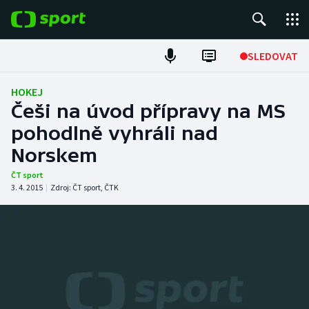
POPULÁRNÍ
SLEDOVAT
Fotbal
HOKEJ
Češi na úvod přípravy na MS
Hokej
pohodlně vyhráli nad
Norskem
Tenis
ČT sport
Atletika
3. 4. 2015
|
Zdroj:
ČT sport
,
ČTK
Cyklistika
DALŠÍ SPORTY
Americký fotbal
NEPŘEHLÉDNĚTE