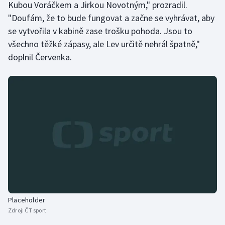
Kubou Voráčkem a Jirkou Novotným," prozradil.
Olympijské hry
"Doufám, že to bude fungovat a začne se vyhrávat, aby
se vytvořila v kabině zase trošku pohoda. Jsou to
Parasport
všechno těžké zápasy, ale Lev určitě nehrál špatně,"
doplnil Červenka.
Plavání
Plážový volejbal
Ragby
Rychlobruslení
Rychlostní kanoistika
Short track
Placeholder
Sportovní střelba
Zdroj:
ČT sport