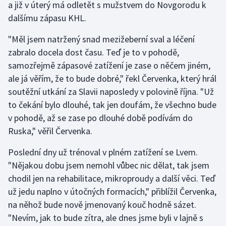
a již v úterý má odletět s mužstvem do Novgorodu k
dalšímu zápasu KHL.
Gymnastika
"Měl jsem natržený snad mezižeberní sval a léčení
Házená
zabralo docela dost času. Teď je to v pohodě,
samozřejmě zápasové zatížení je zase o něčem jiném,
Jezdectví
ale já věřím, že to bude dobré," řekl Červenka, který hrál
soutěžní utkání za Slavii naposledy v polovině října. "Už
Judo
to čekání bylo dlouhé, tak jen doufám, že všechno bude
v pohodě, až se zase po dlouhé době podívám do
Krasobruslení
Ruska," věřil Červenka.
Lezení
Poslední dny už trénoval v plném zatížení se Lvem.
"Nějakou dobu jsem nemohl vůbec nic dělat, tak jsem
Lyže a snowboard
chodil jen na rehabilitace, mikroproudy a další věci. Teď
už jedu naplno v útočných formacích," přiblížil Červenka,
Moderní pětiboj
na něhož bude nově jmenovaný kouč hodně sázet.
"Nevím, jak to bude zítra, ale dnes jsme byli v lajně s
Motorsport