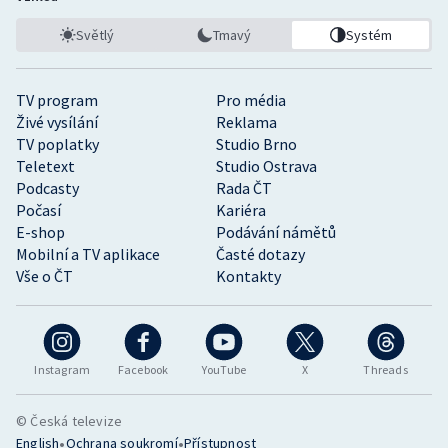
Světlý
Tmavý
Systém
TV program
Pro média
Živé vysílání
Reklama
TV poplatky
Studio Brno
Teletext
Studio Ostrava
Podcasty
Rada ČT
Počasí
Kariéra
E-shop
Podávání námětů
Mobilní a TV aplikace
Časté dotazy
Vše o ČT
Kontakty
Instagram
Facebook
YouTube
X
Threads
© Česká televize
•
•
English
Ochrana soukromí
Přístupnost