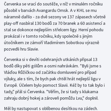
Červenka se vrací do soutěže, v níž v minulém ročníku
Stolní tenis
působil v barvách Avangardu Omsk. A v KHL se mu
Triatlon
náramně dařilo - za dvě sezony ve 137 zápasech včetně
play-off nasbíral 130 bodů za 70 branek a 60 asistencí a
Veslování
stal se dokonce nejlepším střelcem ligy. Herní pohodu
prokázal i v tomto ročníku, kdy společně s jiným
Vodní slalom
útočníkem ze zámoří Vladimírem Sobotkou výrazně
pozvedli hru Slavie.
Volejbal
Červenka si v devíti odehraných utkáních připsal 13
Ostatní
bodů díky pěti gólům a osmi nahrávkám. "Byli jsme s
Vláďou Růžičkou od začátku domluvení pro případ
výluky, ale s tím, že bych pak chtěl hrát nejlepší ligu v
Evropě. Účelem bylo pomoct Slavii. Kéž by to tak bylo i
tady," přál si Červenka. "Věřím, že si tady s klukama
zahraju dobrý hokej a zároveň pomůžu Lvu," doplnil.
Měl by nastupovat s oblíbenou desítkou na zádech.