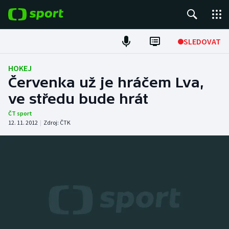
POPULÁRNÍ
SLEDOVAT
Fotbal
HOKEJ
Červenka už je hráčem Lva,
Hokej
ve středu bude hrát
Tenis
ČT sport
12. 11. 2012
|
Zdroj:
ČTK
Atletika
Cyklistika
DALŠÍ SPORTY
Americký fotbal
NEPŘEHLÉDNĚTE