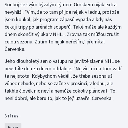
Souboj se svým bývalým týmem Omskem nijak extra
nevyhlíží. "Vím, že to tam přijde nějak v lednu, protože
jsem koukal, jak program zápasů vypadá a kdy nás
čekají tripy po arénách soupeřů. Také může ale každým
dnem skončit výluka v NHL... Zrovna tak můžou zrušit
celou sezonu. Zatím to nijak neřeším," přemítal
Červenka.
Jeho dlouholetý sen o vstupu na jeviště slavné NHL se
neustále den za dnem oddaluje. "Nejvíc mi na tom vadí
ta nejistota. Kdybychom věděli, že třeba sezona už
vůbec nebude, nebo se začne v prosinci, v lednu, ale
takhle člověk nic neví a nemůže cokoliv plánovat. To
není dobré, ale beru to, jak to je," uzavřel Červenka.
ŠTÍTKY
Hokej