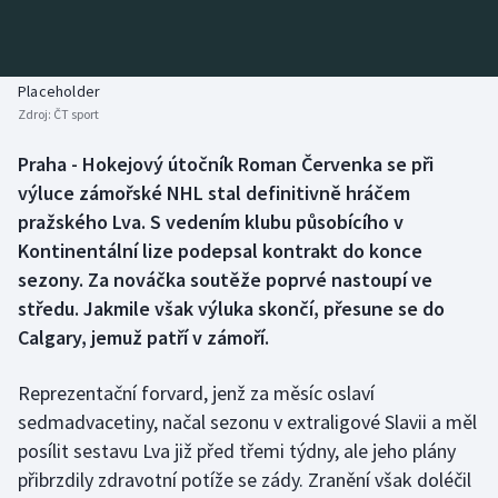
Baseball a softbal
Soutěže
Basketbal
Historické návraty
Placeholder
Zdroj:
ČT sport
Biatlon
Aplikace ČT sport
Praha - Hokejový útočník Roman Červenka se při
Boby a skeleton
AZ kvíz
výluce zámořské NHL stal definitivně hráčem
pražského Lva. S vedením klubu působícího v
Box
Kontinentální lize podepsal kontrakt do konce
sezony. Za nováčka soutěže poprvé nastoupí ve
Curling
středu. Jakmile však výluka skončí, přesune se do
Calgary, jemuž patří v zámoří.
Dostihy
Florbal
Reprezentační forvard, jenž za měsíc oslaví
sedmadvacetiny, načal sezonu v extraligové Slavii a měl
Futsal
posílit sestavu Lva již před třemi týdny, ale jeho plány
přibrzdily zdravotní potíže se zády. Zranění však doléčil
Golf