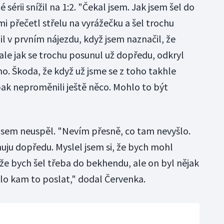
 sérii snížil na 1:2. "Čekal jsem. Jak jsem šel do
mi přečetl střelu na vyrážečku a šel trochu
l v prvním nájezdu, když jsem naznačil, že
ale jak se trochu posunul už dopředu, odkryl
o. Škoda, že když už jsme se z toho takhle
 pak neproměnili ještě něco. Mohlo to být
kusem neuspěl. "Nevím přesně, co tam nevyšlo.
uju dopředu. Myslel jsem si, že bych mohl
že bych šel třeba do bekhendu, ale on byl nějak
ylo kam to poslat," dodal Červenka.