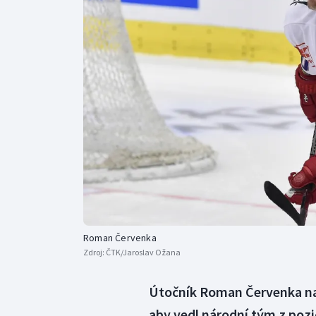
Curling
Dostihy
Florbal
Futsal
Golf
Gymnastika
Roman Červenka
Zdroj:
ČTK/Jaroslav Ožana
Útočník Roman Červenka na
aby vedl národní tým z pozi