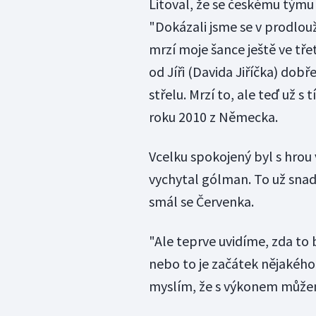
Litoval, že se českému tým
"Dokázali jsme se v prodlou
mrzí moje šance ještě ve třet
od Jíři (Davida Jiříčka) dob
střelu. Mrzí to, ale teď už s
roku 2010 z Německa.
Vcelku spokojený byl s hrou 
vychytal gólman. To už snad
smál se Červenka.
"Ale teprve uvidíme, zda to b
nebo to je začátek nějakého 
myslím, že s výkonem můžem