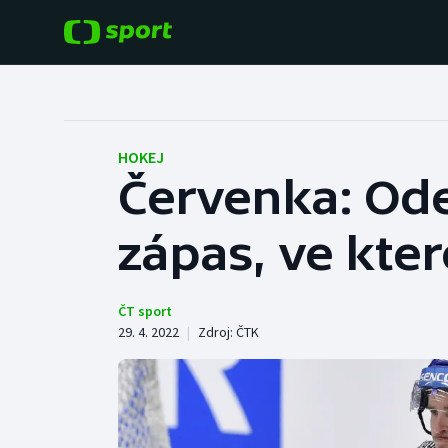
POPULÁRNÍ
DALŠÍ SPORTY
Fotbal
Americký fotbal
HOKEJ
Červenka: Ode
Hokej
Baseball a softbal
zápas, ve kte
Tenis
Basketbal
Atletika
Biatlon
ČT sport
29. 4. 2022
|
Zdroj:
ČTK
Cyklistika
Boby a skeleton
Box