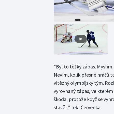
"Byl to těžký zápas. Myslím,
Nevím, kolik přesně hráčů t
vítězný olympijský tým. Roz
vyrovnaný zápas, ve kterém 
škoda, protože když se vyhraj
stavět," řekl Červenka.