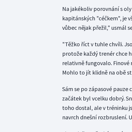
Na jakékoliv porovnání s ol
kapitánských "céčkem", je vš
vůbec nějak přežil," usmál se
"Těžko říct v tuhle chvíli. 
protože každý trenér chce hrá
relativně fungovalo. Finové 
Mohlo to jít klidně na obě st
Sám se po zápasové pauze cí
začátek byl vcelku dobrý. Sna
toho dostal, ale v tréninku 
navrch dnešní rozbruslení. U