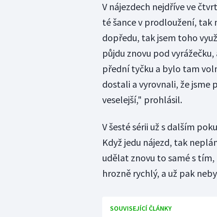
V nájezdech nejdříve ve čtvrté
té šance v prodloužení, tak 
dopředu, tak jsem toho využi
půjdu znovu pod vyrážečku, 
přední tyčku a bylo tam voln
dostali a vyrovnali, že jsme
veselejší," prohlásil.
V šesté sérii už s dalším po
Když jedu nájezd, tak neplán
udělat znovu to samé s tím, 
hrozně rychlý, a už pak neb
SOUVISEJÍCÍ ČLÁNKY