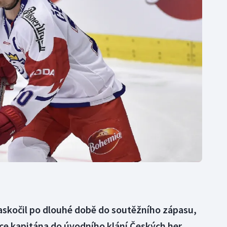
Moderní pětiboj
Triatlon
Motorsport
Veslování
Olympijské hry
Vodní slalom
Parasport
Volejbal
Plavání
Ostatní
Plážový volejbal
skočil po dlouhé době do soutěžního zápasu,
ce kapitána do úvodního klání Českých her