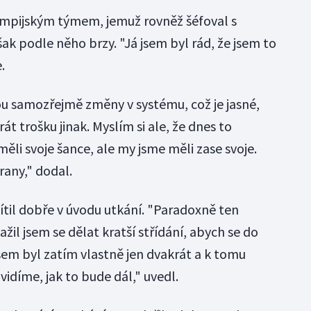
ympijským týmem, jemuž rovněž šéfoval s
ak podle něho brzy. "Já jsem byl rád, že jsem to
.
Jsou samozřejmě změny v systému, což je jasné,
t trošku jinak. Myslím si ale, že dnes to
měli svoje šance, ale my jsme měli zase svoje.
rany," dodal.
til dobře v úvodu utkání. "Paradoxně ten
žil jsem se dělat kratší střídání, abych se do
jsem byl zatím vlastně jen dvakrát a k tomu
vidíme, jak to bude dál," uvedl.