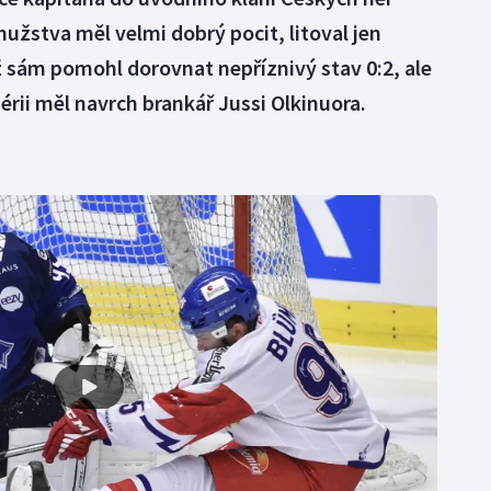
mužstva měl velmi dobrý pocit, litoval jen
 sám pomohl dorovnat nepříznivý stav 0:2, ale
érii měl navrch brankář Jussi Olkinuora.