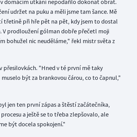
u v domácím utkání nepodařilo dokonat obrat.
žení udržet na puku a měli jsme tam šance. Mě
í třetině při hře pět na pět, kdy jsem to dostal
ře. V prodloužení gólman dobře přečetl moji
 tím bohužel nic neuděláme," řekl mistr světa z
v přesilovkách. "Hned v té první mě taky
 muselo být za brankovou čárou, co to čapnul,"
yl jen ten první zápas a štěstí začátečníka,
procesu a ještě se to třeba zlepšovalo, ale
e být docela spokojení."