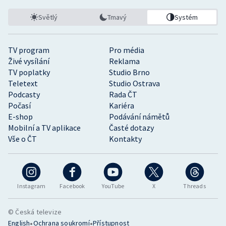
Světlý
Tmavý
Systém
TV program
Pro média
Živé vysílání
Reklama
TV poplatky
Studio Brno
Teletext
Studio Ostrava
Podcasty
Rada ČT
Počasí
Kariéra
E-shop
Podávání námětů
Mobilní a TV aplikace
Časté dotazy
Vše o ČT
Kontakty
Instagram
Facebook
YouTube
X
Threads
© Česká televize
•
•
English
Ochrana soukromí
Přístupnost