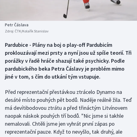
Baseball a softbal
Soutěže
Basketbal
Historické návraty
Petr Čáslava
Zdroj:
ČTK/Kolařík Stanislav
Biatlon
Aplikace ČT sport
Pardubice - Plány na boj o play-off Pardubicím
Boby a skeleton
AZ kvíz
proklouzávají mezi prsty a nyní jsou už spíše teorií. Tři
porážky v řadě hráče shazují také psychicky. Podle
Box
pardubického beka Petra Čáslavy je problém mimo
jiné v tom, s čím do utkání tým vstupuje.
Curling
Před reprezentační přestávkou ztrácelo Dynamo na
Dostihy
desáté místo pouhých pět bodů. Naděje reálně žila. Teď
Florbal
má devítibodovou ztrátu a před třináctým Litvínovem
naopak náskok pouhých tří bodů. "Nic jsme si takhle
Futsal
nemalovali. Chtěli jsme jen vyhrát první zápas po
reprezentační pauze. Když to nevyšlo, tak druhý, ale
Golf