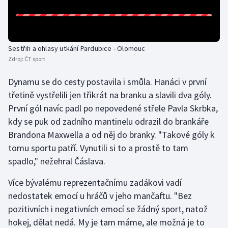
Olympijské hry
Parasport
Sestřih a ohlasy utkání Pardubice - Olomouc
Zdroj:
ČT sport
Plavání
Dynamu se do cesty postavila i smůla. Hanáci v první
Plážový volejbal
třetině vystřelili jen třikrát na branku a slavili dva góly.
První gól navíc padl po nepovedené střele Pavla Skrbka,
Ragby
kdy se puk od zadního mantinelu odrazil do brankáře
Brandona Maxwella a od něj do branky. "Takové góly k
Rychlobruslení
tomu sportu patří. Vynutili si to a prostě to tam
spadlo," nežehral Čáslava.
Rychlostní kanoistika
Více bývalému reprezentačnímu zadákovi vadí
Short track
nedostatek emocí u hráčů v jeho mančaftu. "Bez
pozitivních i negativních emocí se žádný sport, natož
Sportovní střelba
hokej, dělat nedá. My je tam máme, ale možná je to