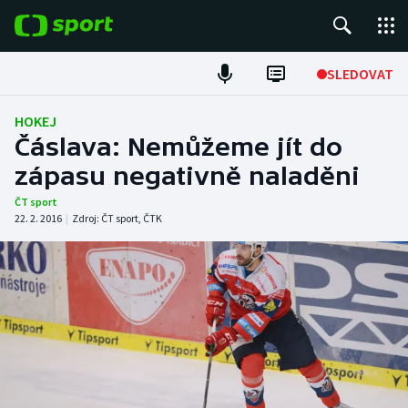
POPULÁRNÍ
SLEDOVAT
Fotbal
HOKEJ
Čáslava: Nemůžeme jít do
Hokej
zápasu negativně naladěni
Tenis
ČT sport
22. 2. 2016
|
Zdroj:
ČT sport
,
ČTK
Atletika
Cyklistika
DALŠÍ SPORTY
Americký fotbal
NEPŘEHLÉDNĚTE