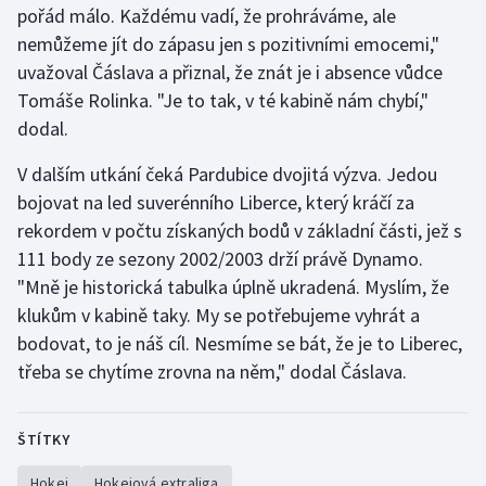
pořád málo. Každému vadí, že prohráváme, ale
Stolní tenis
nemůžeme jít do zápasu jen s pozitivními emocemi,"
Triatlon
uvažoval Čáslava a přiznal, že znát je i absence vůdce
Tomáše Rolinka. "Je to tak, v té kabině nám chybí,"
Veslování
dodal.
Vodní slalom
V dalším utkání čeká Pardubice dvojitá výzva. Jedou
bojovat na led suverénního Liberce, který kráčí za
Volejbal
rekordem v počtu získaných bodů v základní části, jež s
111 body ze sezony 2002/2003 drží právě Dynamo.
Ostatní
"Mně je historická tabulka úplně ukradená. Myslím, že
klukům v kabině taky. My se potřebujeme vyhrát a
bodovat, to je náš cíl. Nesmíme se bát, že je to Liberec,
třeba se chytíme zrovna na něm," dodal Čáslava.
ŠTÍTKY
Hokej
Hokejová extraliga