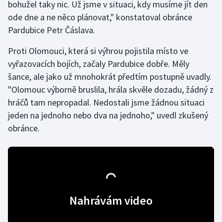
bohužel taky nic. Už jsme v situaci, kdy musíme jít den
ode dne a ne něco plánovat," konstatoval obránce
Gymnastika
Pardubice Petr Čáslava.
Házená
Proti Olomouci, která si výhrou pojistila místo ve
vyřazovacích bojích, začaly Pardubice dobře. Měly
Jezdectví
šance, ale jako už mnohokrát předtím postupně uvadly.
"Olomouc výborně bruslila, hrála skvěle dozadu, žádný z
Judo
hráčů tam nepropadal. Nedostali jsme žádnou situaci
jeden na jednoho nebo dva na jednoho," uvedl zkušený
Krasobruslení
obránce.
Lezení
Lyže a snowboard
Moderní pětiboj
Nahrávám video
Motorsport