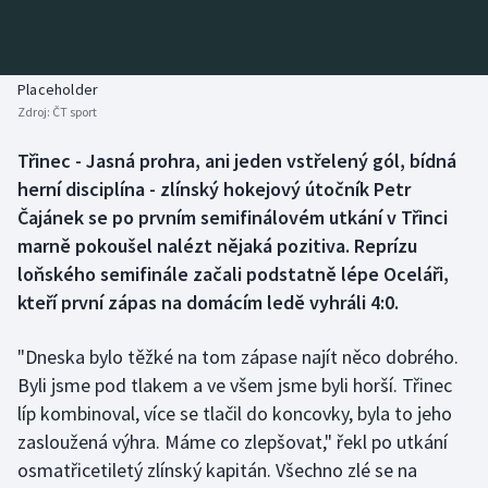
Baseball a softbal
Soutěže
Basketbal
Historické návraty
Placeholder
Zdroj:
ČT sport
Biatlon
Aplikace ČT sport
Třinec - Jasná prohra, ani jeden vstřelený gól, bídná
Boby a skeleton
AZ kvíz
herní disciplína - zlínský hokejový útočník Petr
Čajánek se po prvním semifinálovém utkání v Třinci
Box
marně pokoušel nalézt nějaká pozitiva. Reprízu
loňského semifinále začali podstatně lépe Oceláři,
Curling
kteří první zápas na domácím ledě vyhráli 4:0.
Dostihy
"Dneska bylo těžké na tom zápase najít něco dobrého.
Florbal
Byli jsme pod tlakem a ve všem jsme byli horší. Třinec
líp kombinoval, více se tlačil do koncovky, byla to jeho
Futsal
zasloužená výhra. Máme co zlepšovat," řekl po utkání
osmatřicetiletý zlínský kapitán. Všechno zlé se na
Golf