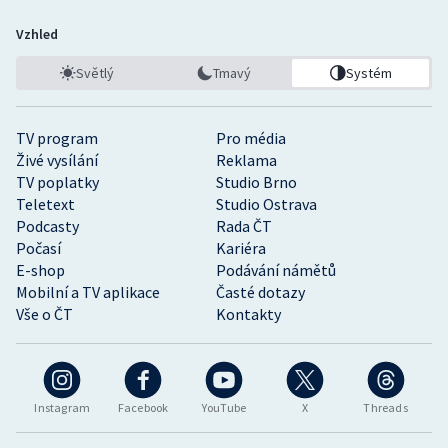
Vzhled
Světlý
Tmavý
Systém
TV program
Pro média
Živé vysílání
Reklama
TV poplatky
Studio Brno
Teletext
Studio Ostrava
Podcasty
Rada ČT
Počasí
Kariéra
E-shop
Podávání námětů
Mobilní a TV aplikace
Časté dotazy
Vše o ČT
Kontakty
Instagram
Facebook
YouTube
X
Threads