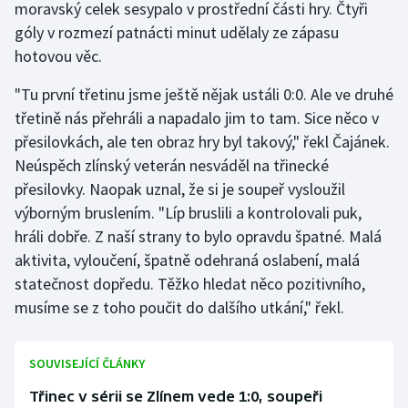
moravský celek sesypalo v prostřední části hry. Čtyři
góly v rozmezí patnácti minut udělaly ze zápasu
Gymnastika
hotovou věc.
Házená
"Tu první třetinu jsme ještě nějak ustáli 0:0. Ale ve druhé
třetině nás přehráli a napadalo jim to tam. Sice něco v
Jezdectví
přesilovkách, ale ten obraz hry byl takový," řekl Čajánek.
Neúspěch zlínský veterán nesváděl na třinecké
Judo
přesilovky. Naopak uznal, že si je soupeř vysloužil
výborným bruslením. "Líp bruslili a kontrolovali puk,
Krasobruslení
hráli dobře. Z naší strany to bylo opravdu špatné. Malá
aktivita, vyloučení, špatně odehraná oslabení, malá
Lezení
statečnost dopředu. Těžko hledat něco pozitivního,
Lyže a snowboard
musíme se z toho poučit do dalšího utkání," řekl.
Moderní pětiboj
SOUVISEJÍCÍ ČLÁNKY
Motorsport
Třinec v sérii se Zlínem vede 1:0, soupeři