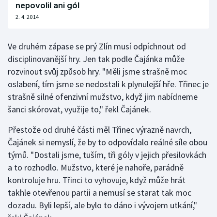
nepovolil ani gól
Olympijské hry
2. 4. 2014
Parasport
Ve druhém zápase se prý Zlín musí odpíchnout od
disciplinovanější hry. Jen tak podle Čajánka může
Plavání
rozvinout svůj způsob hry. "Měli jsme strašně moc
oslabení, tím jsme se nedostali k plynulejší hře. Třinec je
Plážový volejbal
strašně silné ofenzivní mužstvo, když jim nabídneme
Ragby
šanci skórovat, využije to," řekl Čajánek.
Přestože od druhé části měl Třinec výrazně navrch,
Rychlobruslení
Čajánek si nemyslí, že by to odpovídalo reálné síle obou
týmů. "Dostali jsme, tuším, tři góly v jejich přesilovkách
Rychlostní kanoistika
a to rozhodlo. Mužstvo, které je nahoře, parádně
Short track
kontroluje hru. Třinci to vyhovuje, když může hrát
takhle otevřenou partii a nemusí se starat tak moc
Sportovní střelba
dozadu. Byli lepší, ale bylo to dáno i vývojem utkání,"