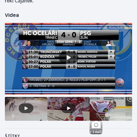
řekl Čajánek.
Stolní tenis
Videa
Triatlon
Veslování
Vodní slalom
Volejbal
Ostatní
+ 3 další
ŠTÍTKY