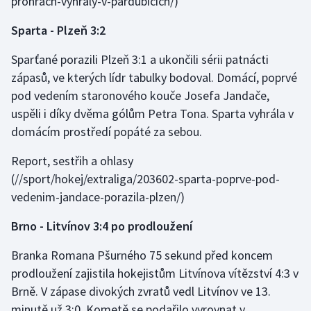
prohrach-vyhraly-v-pardubicich/)
Stolní tenis
Sparta - Plzeň 3:2
Triatlon
Sparťané porazili Plzeň 3:1 a ukončili sérii patnácti
zápasů, ve kterých lídr tabulky bodoval. Domácí, poprvé
Veslování
pod vedením staronového kouče Josefa Jandače,
Vodní slalom
uspěli i díky dvěma gólům Petra Tona. Sparta vyhrála v
domácím prostředí popáté za sebou.
Volejbal
Report, sestřih a ohlasy
Ostatní
(//sport/hokej/extraliga/203602-sparta-poprve-pod-
vedenim-jandace-porazila-plzen/)
Brno - Litvínov 3:4 po prodloužení
Branka Romana Pšurného 75 sekund před koncem
prodloužení zajistila hokejistům Litvínova vítězství 4:3 v
Brně. V zápase divokých zvratů vedl Litvínov ve 13.
minutě už 3:0. Kometě se podařilo vyrovnat v