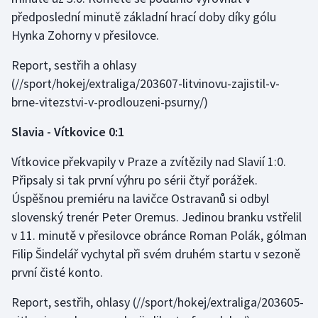
předposlední minutě základní hrací doby díky gólu
Hynka Zohorny v přesilovce.
Report, sestřih a ohlasy
(//sport/hokej/extraliga/203607-litvinovu-zajistil-v-
brne-vitezstvi-v-prodlouzeni-psurny/)
Slavia - Vítkovice 0:1
Vítkovice překvapily v Praze a zvítězily nad Slavií 1:0.
Připsaly si tak první výhru po sérii čtyř porážek.
Úspěšnou premiéru na lavičce Ostravanů si odbyl
slovenský trenér Peter Oremus. Jedinou branku vstřelil
v 11. minutě v přesilovce obránce Roman Polák, gólman
Filip Šindelář vychytal při svém druhém startu v sezoně
první čisté konto.
Report, sestřih, ohlasy
(//sport/hokej/extraliga/203605-