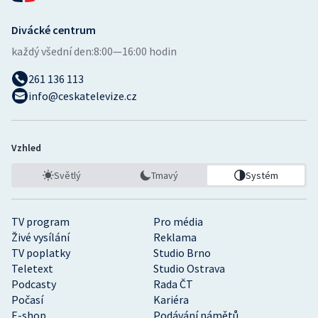
Divácké centrum
každý všední den:
8:00—16:00 hodin
261 136 113
info@ceskatelevize.cz
Vzhled
Světlý
Tmavý
Systém
TV program
Pro média
Živé vysílání
Reklama
TV poplatky
Studio Brno
Teletext
Studio Ostrava
Podcasty
Rada ČT
Počasí
Kariéra
E-shop
Podávání námětů