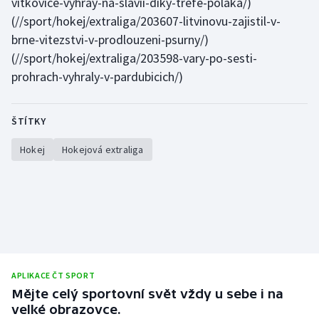
vitkovice-vyhray-na-slavii-diky-trefe-polaka/)
(//sport/hokej/extraliga/203607-litvinovu-zajistil-v-
brne-vitezstvi-v-prodlouzeni-psurny/)
(//sport/hokej/extraliga/203598-vary-po-sesti-
prohrach-vyhraly-v-pardubicich/)
ŠTÍTKY
Hokej
Hokejová extraliga
APLIKACE ČT SPORT
Mějte celý sportovní svět vždy u sebe i na
velké obrazovce.