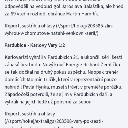
odpověděli na vedoucí gól Jaroslava Balaštíka, ale hned
Olympijské hry
za 69 vteřin rozhodl obránce Martin Hamrlík.
Parasport
Report, sestřih a ohlasy
(//sport/hokej/203585-zlin-
vyhrou-v-chomutove-natahl-venkovni-serii/)
Plavání
Pardubice - Karlovy Vary 1:2
Plážový volejbal
Karlovarští vyhráli v Pardubicích 2:1 a ukončili sérii šesti
Ragby
zápasů bez bodu. Nový kouč Energie Richard Žemlička
se tak dočkal na druhý pokus úspěchu. Naopak trenér
Rychlobruslení
domácích Mojmír Trličík, který v reprezentační pauze
nahradil Pavla Hynka, musel strávit v premiéře porážku.
Rychlostní kanoistika
Západočeši potvrdili, že se jim v Pardubicích daří, a
vyhráli na jejich ledě už poosmé za sebou.
Short track
Report, sestřih a ohlasy
Sportovní střelba
(//sport/hokej/extraliga/203598-vary-po-sesti-