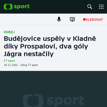
POPULÁRNÍ
SLEDOVAT
Fotbal
HOKEJ
Budějovice uspěly v Kladně
Hokej
díky Prospalovi, dva góly
Jágra nestačily
Tenis
ČT sport
Atletika
14. 11. 2012
|
Zdroj:
ČT sport
Cyklistika
DALŠÍ SPORTY
Americký fotbal
NEPŘEHLÉDNĚTE