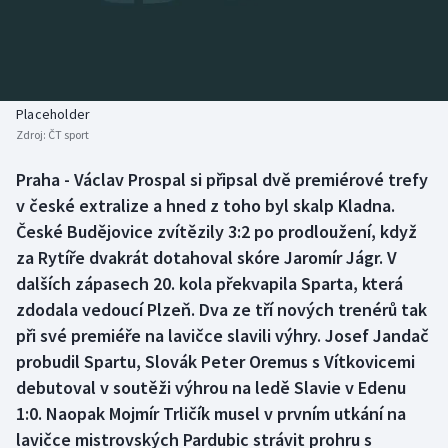
Baseball a softbal
Soutěže
Basketbal
Historické návraty
Biatlon
Aplikace ČT sport
Placeholder
Zdroj:
ČT sport
Boby a skeleton
AZ kvíz
Praha - Václav Prospal si připsal dvě premiérové trefy
v české extralize a hned z toho byl skalp Kladna.
Box
České Budějovice zvítězily 3:2 po prodloužení, když
Curling
za Rytíře dvakrát dotahoval skóre Jaromír Jágr. V
dalších zápasech 20. kola překvapila Sparta, která
Dostihy
zdodala vedoucí Plzeň. Dva ze tří nových trenérů tak
při své premiéře na lavičce slavili výhry. Josef Jandač
Florbal
probudil Spartu, Slovák Peter Oremus s Vítkovicemi
debutoval v soutěži výhrou na ledě Slavie v Edenu
Futsal
1:0. Naopak Mojmír Trličík musel v prvním utkání na
lavičce mistrovských Pardubic strávit prohru s
Golf