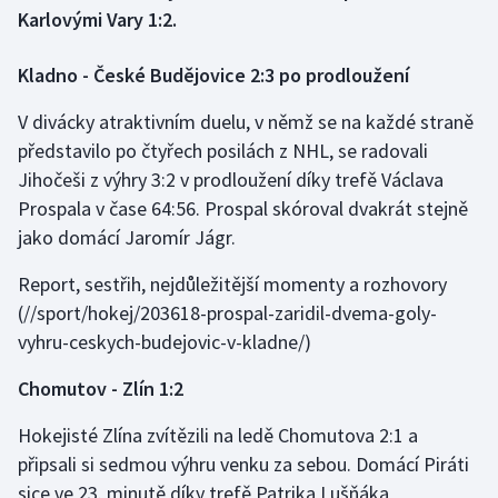
Karlovými Vary 1:2.
Gymnastika
Kladno - České Budějovice 2:3 po prodloužení
Házená
V divácky atraktivním duelu, v němž se na každé straně
představilo po čtyřech posilách z NHL, se radovali
Jezdectví
Jihočeši z výhry 3:2 v prodloužení díky trefě Václava
Prospala v čase 64:56. Prospal skóroval dvakrát stejně
Judo
jako domácí Jaromír Jágr.
Krasobruslení
Report, sestřih, nejdůležitější momenty a rozhovory
(//sport/hokej/203618-prospal-zaridil-dvema-goly-
Lezení
vyhru-ceskych-budejovic-v-kladne/)
Lyže a snowboard
Chomutov - Zlín 1:2
Moderní pětiboj
Hokejisté Zlína zvítězili na ledě Chomutova 2:1 a
připsali si sedmou výhru venku za sebou. Domácí Piráti
Motorsport
sice ve 23. minutě díky trefě Patrika Lušňáka