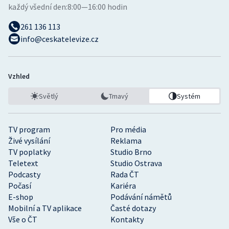
každý všední den:
8:00—16:00 hodin
261 136 113
info@ceskatelevize.cz
Vzhled
Světlý
Tmavý
Systém
TV program
Pro média
Živé vysílání
Reklama
TV poplatky
Studio Brno
Teletext
Studio Ostrava
Podcasty
Rada ČT
Počasí
Kariéra
E-shop
Podávání námětů
Mobilní a TV aplikace
Časté dotazy
Vše o ČT
Kontakty