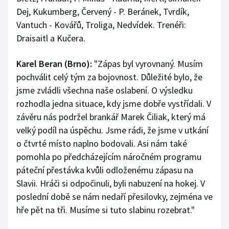
Dej, Kukumberg, Červený - P. Beránek, Tvrdík,
Vantuch - Kovářů, Troliga, Nedvídek. Trenéři:
Draisaitl a Kučera.
Karel Beran (Brno):
"Zápas byl vyrovnaný. Musím
pochválit celý tým za bojovnost. Důležité bylo, že
jsme zvládli všechna naše oslabení. O výsledku
rozhodla jedna situace, kdy jsme dobře vystřídali. V
závěru nás podržel brankář Marek Čiliak, který má
velký podíl na úspěchu. Jsme rádi, že jsme v utkání
o čtvrté místo naplno bodovali. Asi nám také
pomohla po předcházejícím náročném programu
páteční přestávka kvůli odloženému zápasu na
Slavii. Hráči si odpočinuli, byli nabuzení na hokej. V
poslední době se nám nedaří přesilovky, zejména ve
hře pět na tři. Musíme si tuto slabinu rozebrat."