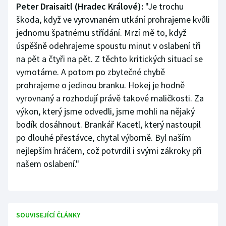
Peter Draisaitl (Hradec Králové):
"Je trochu
škoda, když ve vyrovnaném utkání prohrajeme kvůli
jednomu špatnému střídání. Mrzí mě to, když
úspěšně odehrajeme spoustu minut v oslabení tři
na pět a čtyři na pět. Z těchto kritických situací se
vymotáme. A potom po zbytečné chybě
prohrajeme o jedinou branku. Hokej je hodně
vyrovnaný a rozhodují právě takové maličkosti. Za
výkon, který jsme odvedli, jsme mohli na nějaký
bodík dosáhnout. Brankář Kacetl, který nastoupil
po dlouhé přestávce, chytal výborně. Byl naším
nejlepším hráčem, což potvrdil i svými zákroky při
našem oslabení."
SOUVISEJÍCÍ ČLÁNKY