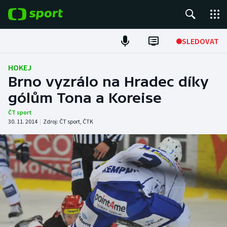
POPULÁRNÍ
SLEDOVAT
Fotbal
HOKEJ
Brno vyzrálo na Hradec díky
Hokej
gólům Tona a Koreise
Tenis
ČT sport
30. 11. 2014
|
Zdroj:
ČT sport
,
ČTK
Atletika
Cyklistika
DALŠÍ SPORTY
Americký fotbal
NEPŘEHLÉDNĚTE