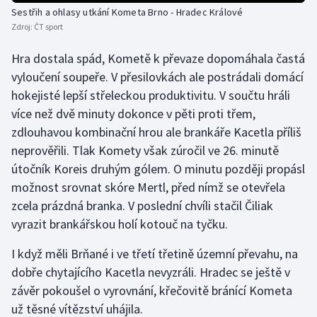
Sestřih a ohlasy utkání Kometa Brno - Hradec Králové
Olympijské hry
Zdroj:
ČT sport
Parasport
Hra dostala spád, Kometě k převaze dopomáhala častá
vyloučení soupeře. V přesilovkách ale postrádali domácí
Plavání
hokejisté lepší střeleckou produktivitu. V součtu hráli
více než dvě minuty dokonce v pěti proti třem,
Plážový volejbal
zdlouhavou kombinační hrou ale brankáře Kacetla příliš
neprověřili. Tlak Komety však zúročil ve 26. minutě
Ragby
útočník Koreis druhým gólem. O minutu později propásl
možnost srovnat skóre Mertl, před nímž se otevřela
Rychlobruslení
zcela prázdná branka. V poslední chvíli stačil Čiliak
vyrazit brankářskou holí kotouč na tyčku.
Rychlostní kanoistika
I když měli Brňané i ve třetí třetině územní převahu, na
Short track
dobře chytajícího Kacetla nevyzráli. Hradec se ještě v
závěr pokoušel o vyrovnání, křečovitě bránící Kometa
Sportovní střelba
už těsné vítězství uhájila.