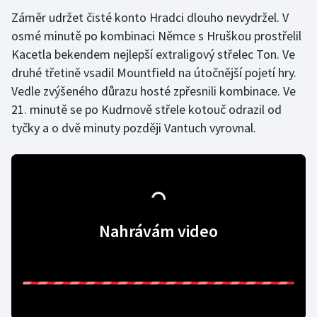
Záměr udržet čisté konto Hradci dlouho nevydržel. V
Gymnastika
osmé minutě po kombinaci Němce s Hruškou prostřelil
Kacetla bekendem nejlepší extraligový střelec Ton. Ve
Házená
druhé třetině vsadil Mountfield na útočnější pojetí hry.
Vedle zvýšeného důrazu hosté zpřesnili kombinace. Ve
Jezdectví
21. minutě se po Kudrnově střele kotouč odrazil od
tyčky a o dvě minuty později Vantuch vyrovnal.
Judo
Krasobruslení
Lezení
Nahrávám video
Lyže a snowboard
Moderní pětiboj
Motorsport