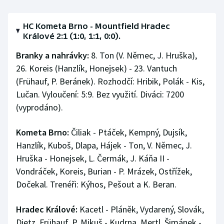
Stolní tenis
HC Kometa Brno - Mountfield Hradec
Triatlon
Králové 2:1 (1:0, 1:1, 0:0).
Branky a nahrávky:
8. Ton (V. Němec, J. Hruška),
Veslování
26. Koreis (Hanzlík, Honejsek) - 23. Vantuch
Vodní slalom
(Frühauf, P. Beránek). Rozhodčí: Hribik, Polák - Kis,
Lučan. Vyloučení: 5:9. Bez využití. Diváci: 7200
Volejbal
(vyprodáno).
Ostatní
Kometa Brno:
Čiliak - Ptáček, Kempný, Dujsík,
Hanzlík, Kuboš, Dlapa, Hájek - Ton, V. Němec, J.
Hruška - Honejsek, L. Čermák, J. Káňa II -
Vondráček, Koreis, Burian - P. Mrázek, Ostřížek,
Dočekal. Trenéři: Kýhos, Pešout a K. Beran.
Hradec Králové:
Kacetl - Pláněk, Vydarený, Slovák,
Dietz, Frühauf, P. Mikuš - Kudrna, Mertl, Šimánek -