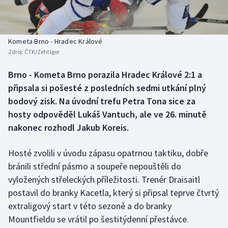
Baseball a softbal
Soutěže
Basketbal
Historické návraty
Kometa Brno - Hradec Králové
Zdroj:
ČTK/Zehl Igor
Biatlon
Aplikace ČT sport
Brno - Kometa Brno porazila Hradec Králové 2:1 a
Boby a skeleton
AZ kvíz
připsala si pošesté z posledních sedmi utkání plný
bodový zisk. Na úvodní trefu Petra Tona sice za
Box
hosty odpověděl Lukáš Vantuch, ale ve 26. minutě
nakonec rozhodl Jakub Koreis.
Curling
Hosté zvolili v úvodu zápasu opatrnou taktiku, dobře
Dostihy
bránili střední pásmo a soupeře nepouštěli do
Florbal
vyložených střeleckých příležitosti. Trenér Draisaitl
postavil do branky Kacetla, který si připsal teprve čtvrtý
Futsal
extraligový start v této sezoně a do branky
Mountfieldu se vrátil po šestitýdenní přestávce.
Golf