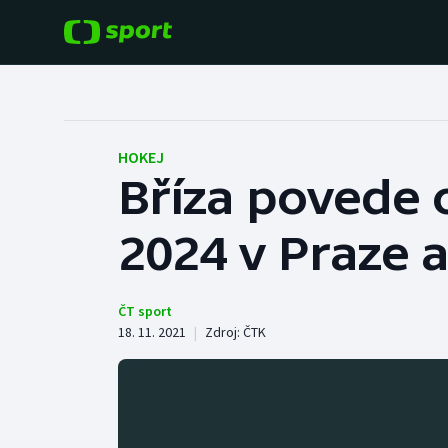
POPULÁRNÍ
DALŠÍ SPORTY
Fotbal
Americký fotbal
HOKEJ
Bříza povede 
Hokej
Baseball a softbal
2024 v Praze 
Tenis
Basketbal
Atletika
Biatlon
ČT sport
18. 11. 2021
|
Zdroj:
ČTK
Cyklistika
Boby a skeleton
Box