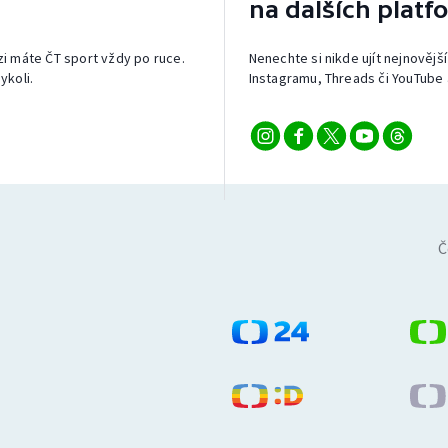
na dalších platf
izi máte ČT sport vždy po ruce.
Nenechte si nikde ujít nejnovější
ykoli.
Instagramu, Threads či YouTube 
Č