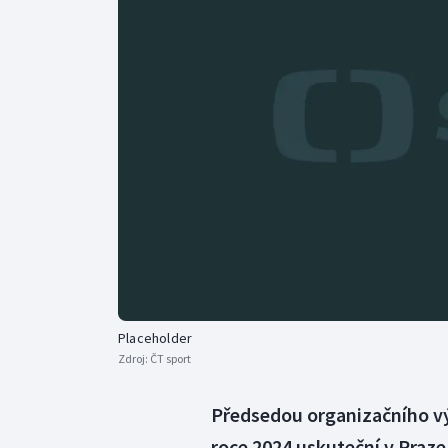
Curling
Dostihy
Florbal
Futsal
Golf
Gymnastika
Placeholder
Zdroj:
ČT sport
Předsedou organizačního vý
roce 2024 uskuteční v Praze