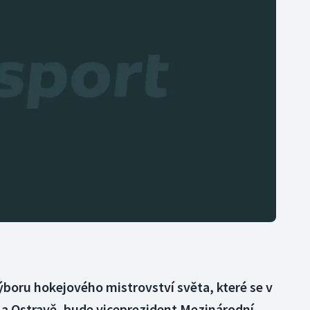
Moderní pětiboj
Triatlon
Motorsport
Veslování
Olympijské hry
Vodní slalom
Parasport
Volejbal
Plavání
Ostatní
Plážový volejbal
boru hokejového mistrovství světa, které se v
 a Ostravě, bude viceprezident Mezinárodní