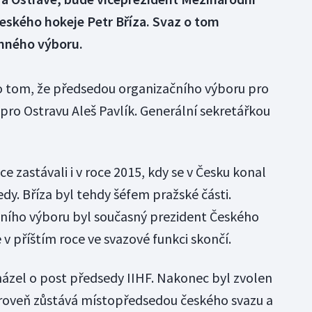
Českého hokeje Petr Bříza. Svaz o tom
onného výboru.
o tom, že předsedou organizačního výboru pro
pro Ostravu Aleš Pavlík. Generální sekretářkou
ce zastávali i v roce 2015, kdy se v Česku konal
y. Bříza byl tehdy šéfem pražské části.
ího výboru byl současný prezident Českého
 v příštím roce ve svazové funkci skončí.
házel o post předsedy IIHF. Nakonec byl zvolen
oveň zůstává místopředsedou českého svazu a