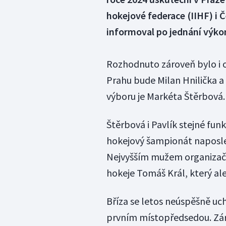
hokejové federace (IIHF) i 
informoval po jednání výk
Rozhodnuto zároveň bylo i 
Prahu bude Milan Hnilička a 
výboru je Markéta Štěrbová.
Štěrbová i Pavlík stejné funk
hokejový šampionát naposled
Nejvyšším mužem organizačn
hokeje Tomáš Král, který ale
Bříza se letos neúspěšně uc
prvním místopředsedou. Zár