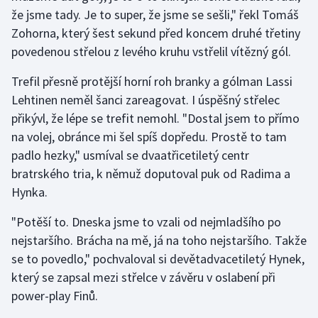
že jsme tady. Je to super, že jsme se sešli," řekl Tomáš
Zohorna, který šest sekund před koncem druhé třetiny
Gymnastika
povedenou střelou z levého kruhu vstřelil vítězný gól.
Házená
Trefil přesně protější horní roh branky a gólman Lassi
Lehtinen neměl šanci zareagovat. I úspěšný střelec
Jezdectví
přikývl, že lépe se trefit nemohl. "Dostal jsem to přímo
Judo
na volej, obránce mi šel spíš dopředu. Prostě to tam
padlo hezky," usmíval se dvaatřicetiletý centr
Krasobruslení
bratrského tria, k němuž doputoval puk od Radima a
Hynka.
Lezení
"Potěší to. Dneska jsme to vzali od nejmladšího po
Lyže a snowboard
nejstaršího. Brácha na mě, já na toho nejstaršího. Takže
se to povedlo," pochvaloval si devětadvacetiletý Hynek,
Moderní pětiboj
který se zapsal mezi střelce v závěru v oslabení při
power-play Finů.
Motorsport