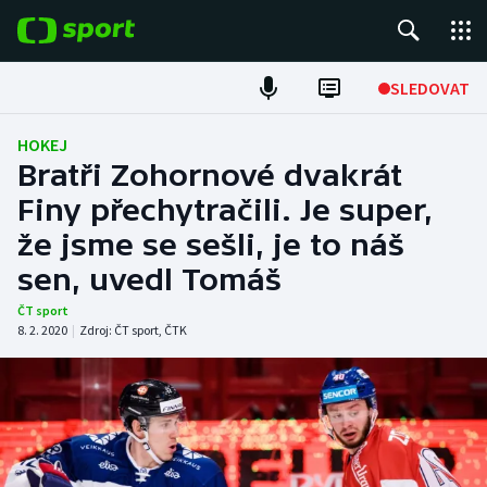
POPULÁRNÍ
SLEDOVAT
Fotbal
HOKEJ
Bratři Zohornové dvakrát
Hokej
Finy přechytračili. Je super,
že jsme se sešli, je to náš
Tenis
sen, uvedl Tomáš
Atletika
ČT sport
8. 2. 2020
|
Zdroj:
ČT sport
,
ČTK
Cyklistika
DALŠÍ SPORTY
Americký fotbal
NEPŘEHLÉDNĚTE