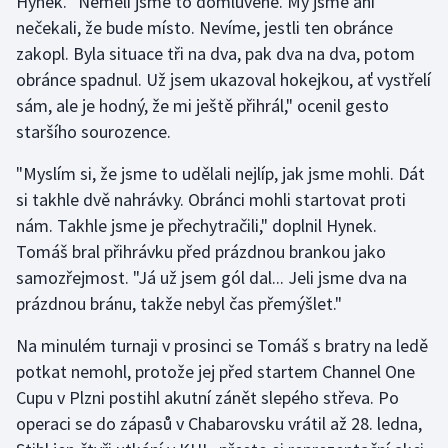
Hynek. "Neměli jsme to domluvené. My jsme ani
Stolní tenis
nečekali, že bude místo. Nevíme, jestli ten obránce
zakopl. Byla situace tři na dva, pak dva na dva, potom
Triatlon
obránce spadnul. Už jsem ukazoval hokejkou, ať vystřelí
sám, ale je hodný, že mi ještě přihrál," ocenil gesto
Veslování
staršího sourozence.
Vodní slalom
"Myslím si, že jsme to udělali nejlíp, jak jsme mohli. Dát
si takhle dvě nahrávky. Obránci mohli startovat proti
Volejbal
nám. Takhle jsme je přechytračili," doplnil Hynek.
Tomáš bral přihrávku před prázdnou brankou jako
Ostatní
samozřejmost. "Já už jsem gól dal... Jeli jsme dva na
prázdnou bránu, takže nebyl čas přemýšlet."
Na minulém turnaji v prosinci se Tomáš s bratry na ledě
potkat nemohl, protože jej před startem Channel One
Cupu v Plzni postihl akutní zánět slepého střeva. Po
operaci se do zápasů v Chabarovsku vrátil až 28. ledna,