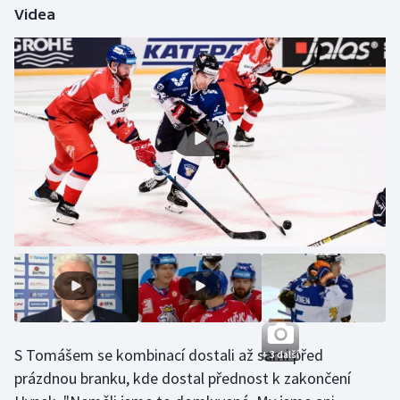
Videa
Olympijské hry
Parasport
Plavání
Plážový volejbal
Ragby
Rychlobruslení
Rychlostní kanoistika
Short track
S Tomášem se kombinací dostali až sami před
+ 3 další
Sportovní střelba
prázdnou branku, kde dostal přednost k zakončení