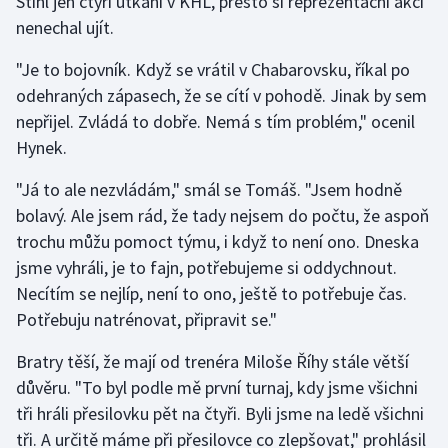
Stihl jen čtyři utkání v KHL, přesto si reprezentační akci
nenechal ujít.
"Je to bojovník. Když se vrátil v Chabarovsku, říkal po
odehraných zápasech, že se cítí v pohodě. Jinak by sem
nepřijel. Zvládá to dobře. Nemá s tím problém," ocenil
Hynek.
"Já to ale nezvládám," smál se Tomáš. "Jsem hodně
bolavý. Ale jsem rád, že tady nejsem do počtu, že aspoň
trochu můžu pomoct týmu, i když to není ono. Dneska
jsme vyhráli, je to fajn, potřebujeme si oddychnout.
Necítím se nejlíp, není to ono, ještě to potřebuje čas.
Potřebuju natrénovat, připravit se."
Bratry těší, že mají od trenéra Miloše Říhy stále větší
důvěru. "To byl podle mě první turnaj, kdy jsme všichni
tři hráli přesilovku pět na čtyři. Byli jsme na ledě všichni
tři. A určitě máme při přesilovce co zlepšovat," prohlásil