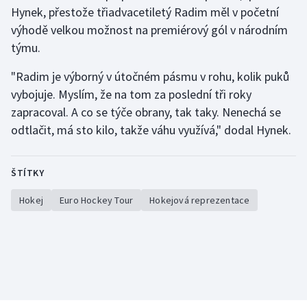
Hynek, přestože třiadvacetiletý Radim měl v početní
výhodě velkou možnost na premiérový gól v národním
týmu.
"Radim je výborný v útočném pásmu v rohu, kolik puků
vybojuje. Myslím, že na tom za poslední tři roky
zapracoval. A co se týče obrany, tak taky. Nenechá se
odtlačit, má sto kilo, takže váhu využívá," dodal Hynek.
ŠTÍTKY
Hokej
Euro Hockey Tour
Hokejová reprezentace