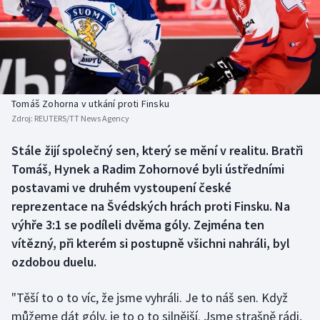
Baseball a softbal
Soutěže
Basketbal
Historické návraty
Biatlon
Aplikace ČT sport
Tomáš Zohorna v utkání proti Finsku
Boby a skeleton
AZ kvíz
Zdroj:
REUTERS/TT News Agency
Box
Stále žijí společný sen, který se mění v realitu. Bratři
Tomáš, Hynek a Radim Zohornové byli ústředními
Curling
postavami ve druhém vystoupení české
reprezentace na Švédských hrách proti Finsku. Na
Dostihy
výhře 3:1 se podíleli dvěma góly. Zejména ten
vítězný, při kterém si postupně všichni nahráli, byl
Florbal
ozdobou duelu.
Futsal
"Těší to o to víc, že jsme vyhráli. Je to náš sen. Když
můžeme dát góly, je to o to silnější. Jsme strašně rádi,
Golf