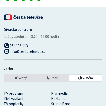
Divácké centrum
každý všední den:
8:00—16:00 hodin
261 136 113
info@ceskatelevize.cz
Vzhled
Světlý
Tmavý
Systém
TV program
Pro média
Živé vysílání
Reklama
TV poplatky
Studio Brno