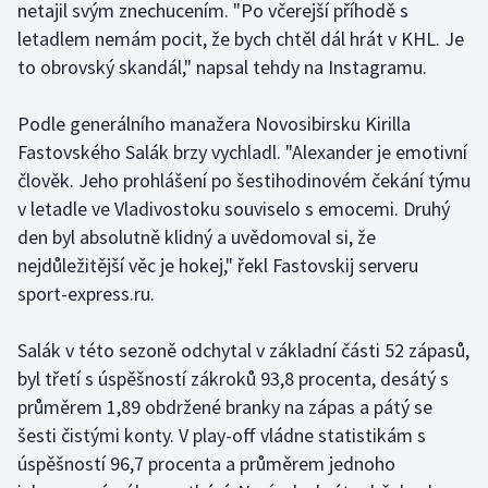
netajil svým znechucením. "Po včerejší příhodě s
Olympijské hry
letadlem nemám pocit, že bych chtěl dál hrát v KHL. Je
to obrovský skandál," napsal tehdy na Instagramu.
Parasport
Podle generálního manažera Novosibirsku Kirilla
Plavání
Fastovského Salák brzy vychladl. "Alexander je emotivní
člověk. Jeho prohlášení po šestihodinovém čekání týmu
Plážový volejbal
v letadle ve Vladivostoku souviselo s emocemi. Druhý
den byl absolutně klidný a uvědomoval si, že
Ragby
nejdůležitější věc je hokej," řekl Fastovskij serveru
sport-express.ru.
Rychlobruslení
Rychlostní kanoistika
Salák v této sezoně odchytal v základní části 52 zápasů,
byl třetí s úspěšností zákroků 93,8 procenta, desátý s
Short track
průměrem 1,89 obdržené branky na zápas a pátý se
šesti čistými konty. V play-off vládne statistikám s
Sportovní střelba
úspěšností 96,7 procenta a průměrem jednoho