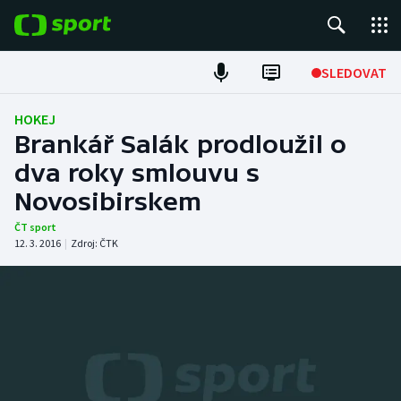
POPULÁRNÍ
SLEDOVAT
Fotbal
HOKEJ
Brankář Salák prodloužil o
Hokej
dva roky smlouvu s
Novosibirskem
Tenis
ČT sport
Atletika
12. 3. 2016
|
Zdroj:
ČTK
Cyklistika
DALŠÍ SPORTY
Americký fotbal
NEPŘEHLÉDNĚTE