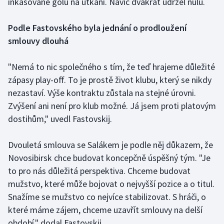
inkasované gólu na utkání. Navíc dvakrát udržel nulu.
Stolní tenis
Podle Fastovského byla jednání o prodloužení
Triatlon
smlouvy dlouhá
Veslování
"Nemá to nic společného s tím, že teď hrajeme důležité
zápasy play-off. To je prostě život klubu, který se nikdy
Vodní slalom
nezastaví. Výše kontraktu zůstala na stejné úrovni.
Volejbal
Zvýšení ani není pro klub možné. Já jsem proti platovým
dostihům," uvedl Fastovskij.
Ostatní
Dvouletá smlouva se Salákem je podle něj důkazem, že
Novosibirsk chce budovat koncepčně úspěšný tým. "Je
to pro nás důležitá perspektiva. Chceme budovat
mužstvo, které může bojovat o nejvyšší pozice a o titul.
Snažíme se mužstvo co nejvíce stabilizovat. S hráči, o
které máme zájem, chceme uzavřít smlouvy na delší
období," dodal Fastovskij.