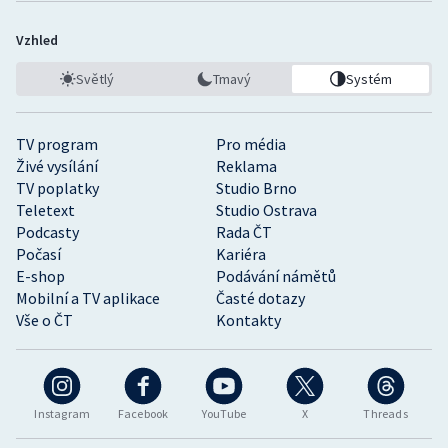
Vzhled
Světlý
Tmavý
Systém
TV program
Pro média
Živé vysílání
Reklama
TV poplatky
Studio Brno
Teletext
Studio Ostrava
Podcasty
Rada ČT
Počasí
Kariéra
E-shop
Podávání námětů
Mobilní a TV aplikace
Časté dotazy
Vše o ČT
Kontakty
Instagram
Facebook
YouTube
X
Threads