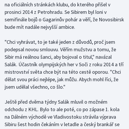
na oficiálních stránkách klubu, do kterého přišel v
prosinci 2014 z Petrohradu. Se Sibirem byl loni v
Gymnastika
semifinále bojů o Gagarinův pohár a věří, že Novosibirsk
bude mít nadále nejvyšší ambice.
Házená
Jezdectví
"Chci vyhrávat, to je také jeden z důvodů, proč jsem
podepsal novou smlouvu. Věřím mužstvu a tomu, že
Judo
Sibir má reálnou šanci, aby bojoval o titul," navázal
Salák. Účastník olympijských her v Soči z roku 2014 a tří
Krasobruslení
mistrovství světa chce být na této cestě oporou. "Chci
dělat svou práci nejlépe, jak můžu. Abych mohl říci, že
Lezení
jsem udělal všechno, co šlo."
Lyže a snowboard
Ještě před dvěma týdny Salák mluvil o možném
odchodu z KHL. Bylo to ale poté, co po zápase 1. kola
Moderní pětiboj
na Dálném východě ve Vladivostoku strávila výprava
Sibiru šest hodin čekáním v letadle a český brankář se
Motorsport