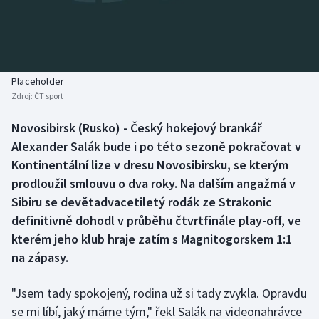
Baseball a softbal
Soutěže
Basketbal
Historické návraty
Biatlon
Aplikace ČT sport
Placeholder
Zdroj:
ČT sport
Boby a skeleton
AZ kvíz
Novosibirsk (Rusko) - Český hokejový brankář
Alexander Salák bude i po této sezoně pokračovat v
Box
Kontinentální lize v dresu Novosibirsku, se kterým
Curling
prodloužil smlouvu o dva roky. Na dalším angažmá v
Sibiru se devětadvacetiletý rodák ze Strakonic
Dostihy
definitivně dohodl v průběhu čtvrtfinále play-off, ve
kterém jeho klub hraje zatím s Magnitogorskem 1:1
Florbal
na zápasy.
Futsal
"Jsem tady spokojený, rodina už si tady zvykla. Opravdu
se mi líbí, jaký máme tým," řekl Salák na videonahrávce
Golf