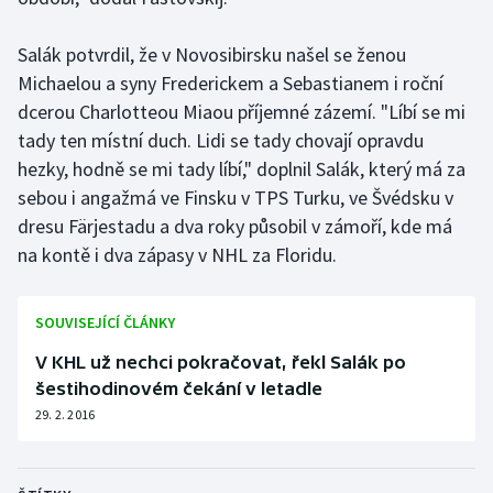
Salák potvrdil, že v Novosibirsku našel se ženou
Michaelou a syny Frederickem a Sebastianem i roční
dcerou Charlotteou Miaou příjemné zázemí. "Líbí se mi
tady ten místní duch. Lidi se tady chovají opravdu
hezky, hodně se mi tady líbí," doplnil Salák, který má za
sebou i angažmá ve Finsku v TPS Turku, ve Švédsku v
dresu Färjestadu a dva roky působil v zámoří, kde má
na kontě i dva zápasy v NHL za Floridu.
SOUVISEJÍCÍ ČLÁNKY
V KHL už nechci pokračovat, řekl Salák po
šestihodinovém čekání v letadle
29. 2. 2016