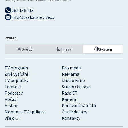
261 136 113
info@ceskatelevize.cz
Vzhled
Světlý
Tmavý
Systém
TV program
Pro média
Živé vysílání
Reklama
TV poplatky
Studio Brno
Teletext
Studio Ostrava
Podcasty
Rada ČT
Počasí
Kariéra
E-shop
Podávání námětů
Mobilní a TV aplikace
Časté dotazy
Vše o ČT
Kontakty