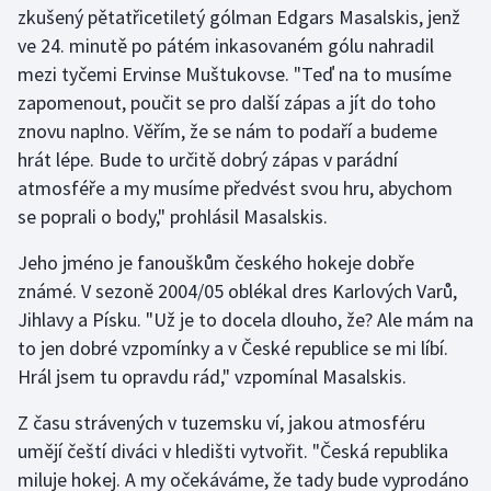
zkušený pětatřicetiletý gólman Edgars Masalskis, jenž
ve 24. minutě po pátém inkasovaném gólu nahradil
Gymnastika
mezi tyčemi Ervinse Muštukovse. "Teď na to musíme
zapomenout, poučit se pro další zápas a jít do toho
Házená
znovu naplno. Věřím, že se nám to podaří a budeme
Jezdectví
hrát lépe. Bude to určitě dobrý zápas v parádní
atmosféře a my musíme předvést svou hru, abychom
Judo
se poprali o body," prohlásil Masalskis.
Jeho jméno je fanouškům českého hokeje dobře
Krasobruslení
známé. V sezoně 2004/05 oblékal dres Karlových Varů,
Lezení
Jihlavy a Písku. "Už je to docela dlouho, že? Ale mám na
to jen dobré vzpomínky a v České republice se mi líbí.
Lyže a snowboard
Hrál jsem tu opravdu rád," vzpomínal Masalskis.
Moderní pětiboj
Z času strávených v tuzemsku ví, jakou atmosféru
umějí čeští diváci v hledišti vytvořit. "Česká republika
Motorsport
miluje hokej. A my očekáváme, že tady bude vyprodáno