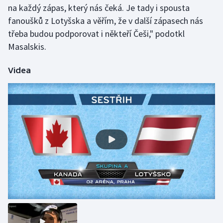
na každý zápas, který nás čeká. Je tady i spousta
Olympijské hry
fanoušků z Lotyšska a věřím, že v další zápasech nás
třeba budou podporovat i někteří Češi," podotkl
Parasport
Masalskis.
Plavání
Videa
Plážový volejbal
Ragby
Rychlobruslení
Rychlostní kanoistika
Short track
Sportovní střelba