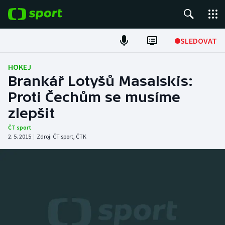
POPULÁRNÍ
SLEDOVAT
Fotbal
HOKEJ
Brankář Lotyšů Masalskis:
Hokej
Proti Čechům se musíme
zlepšit
Tenis
ČT sport
Atletika
2. 5. 2015
|
Zdroj:
ČT sport
,
ČTK
Cyklistika
DALŠÍ SPORTY
Americký fotbal
NEPŘEHLÉDNĚTE