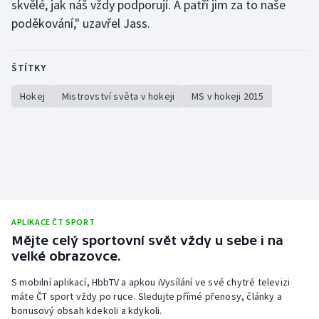
skvělé, jak náš vždy podporují. A patří jim za to naše
poděkování," uzavřel Jass.
ŠTÍTKY
Hokej
Mistrovství světa v hokeji
MS v hokeji 2015
APLIKACE ČT SPORT
Mějte celý sportovní svět vždy u sebe i na
velké obrazovce.
S mobilní aplikací, HbbTV a apkou iVysílání ve své chytré televizi
máte ČT sport vždy po ruce. Sledujte přímé přenosy, články a
bonusový obsah kdekoli a kdykoli.