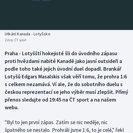
Baseball a softbal
Soutěže
Basketbal
Historické návraty
Biatlon
Aplikace ČT sport
Utkání Kanada - Lotyšsko
Zdroj:
ČT sport
Boby a skeleton
AZ kvíz
Praha - Lotyšští hokejisté šli do úvodního zápasu
proti hvězdami nabité Kanadě jako jasní outsideři a
Box
podle toho také jejich úvodní duel dopadl. Brankář
Curling
Lotyšů Edgars Masalskis však věří tomu, že prohra 1:6
s celkem nezamává. Ví ale, že do sobotního duelu s
Dostihy
českou reprezentací se jeho výběr musí zlepšit. Přímý
přenos sledujte od 19:45 na ČT sport a na našem
Florbal
webu.
Futsal
"Byl to jen první zápas. Zatím se nic neděje, nic
špatného se nestalo. Prohráli jsme 1:6, to je celé," řekl
Golf