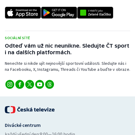
SOCIÁLNÍ SÍTĚ
Odteď vám už nic neunikne. Sledujte ČT sport
i na dalších platformách.
Nenechte si nikde ujít nejnovější sportovní události. Sledujte nás i
na Facebooku, X, Instagramu, Threads či YouTube a buďte v obraze.
Divácké centrum
každý všední den:
8:00—16:00 hodin