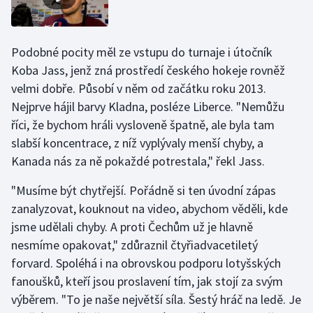
Stolní tenis
Triatlon
Podobné pocity měl ze vstupu do turnaje i útočník
Koba Jass, jenž zná prostředí českého hokeje rovněž
Veslování
velmi dobře. Působí v něm od začátku roku 2013.
Nejprve hájil barvy Kladna, posléze Liberce. "Nemůžu
Vodní slalom
říci, že bychom hráli vysloveně špatně, ale byla tam
slabší koncentrace, z níž vyplývaly menší chyby, a
Volejbal
Kanada nás za ně pokaždé potrestala," řekl Jass.
Ostatní
"Musíme být chytřejší. Pořádně si ten úvodní zápas
zanalyzovat, kouknout na video, abychom věděli, kde
jsme udělali chyby. A proti Čechům už je hlavně
nesmíme opakovat," zdůraznil čtyřiadvacetiletý
forvard. Spoléhá i na obrovskou podporu lotyšských
fanoušků, kteří jsou proslavení tím, jak stojí za svým
výběrem. "To je naše největší síla. Šestý hráč na ledě. Je