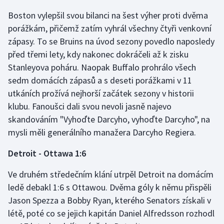
Boston vylepšil svou bilanci na šest výher proti dvěma
Olympijské hry
porážkám, přičemž zatím vyhrál všechny čtyři venkovní
Parasport
zápasy. To se Bruins na úvod sezony povedlo naposledy
před třemi lety, kdy nakonec dokráčeli až k zisku
Plavání
Stanleyova poháru. Naopak Buffalo prohrálo všech
sedm domácích zápasů a s deseti porážkami v 11
Plážový volejbal
utkáních prožívá nejhorší začátek sezony v historii
klubu. Fanoušci dali svou nevoli jasně najevo
Ragby
skandováním "Vyhoďte Darcyho, vyhoďte Darcyho", na
mysli měli generálního manažera Darcyho Regiera.
Rychlobruslení
Detroit - Ottawa 1:6
Rychlostní kanoistika
Ve druhém středečním klání utrpěl Detroit na domácím
Short track
ledě debakl 1:6 s Ottawou. Dvěma góly k němu přispěli
Jason Spezza a Bobby Ryan, kterého Senators získali v
Sportovní střelba
létě, poté co se jejich kapitán Daniel Alfredsson rozhodl