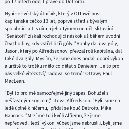
po 17 letech odejít právě do Detroitu.
Stolní tenis
Nyní se švédský útočník, který v Ottawě nosil
Triatlon
kapitánské céčko 13 let, poprvé střetl s bývalými
spoluhráči a ti s ním a jeho týmem neměli slitování.
Veslování
"Senátoři" získali rozhodující náskok už během úvodní
čtvrthodiny, kdy vstřelili tři góly. "Bobby dal dva góly,
Vodní slalom
Jason, který po Alfredssonovi převzal roli kapitána, dal
také dva góly. Myslím, že jsme dnes podali dobrý výkon
Volejbal
a určitě to trošku mělo co dělat s Danielem. Je to pro
nás velké vítězství," radoval se trenér Ottawy Paul
Ostatní
MacLean.
"Byl to pro mě samozřejmě jiný zápas. Bohužel s
nešťastným koncem," litoval Alfredsson. "Byli jsme na
ledě úplně k ničemu," přidal se kouč Detroitu Mike
Babcock. "Mrzí mě to i kvůli Alfiemu, že jsme
nepředvedli lepší výkon. Vůbec jsme nebruslili, byli jsme