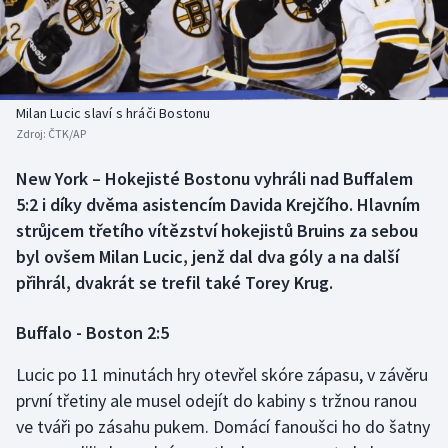
Baseball a softbal
Soutěže
Basketbal
Historické návraty
Biatlon
Aplikace ČT sport
Milan Lucic slaví s hráči Bostonu
Zdroj:
ČTK/AP
Boby a skeleton
AZ kvíz
New York – Hokejisté Bostonu vyhráli nad Buffalem
5:2 i díky dvěma asistencím Davida Krejčího. Hlavním
Box
strůjcem třetího vítězství hokejistů Bruins za sebou
Curling
byl ovšem Milan Lucic, jenž dal dva góly a na další
přihrál, dvakrát se trefil také Torey Krug.
Dostihy
Buffalo - Boston 2:5
Florbal
Lucic po 11 minutách hry otevřel skóre zápasu, v závěru
Futsal
první třetiny ale musel odejít do kabiny s tržnou ranou
ve tváři po zásahu pukem. Domácí fanoušci ho do šatny
Golf