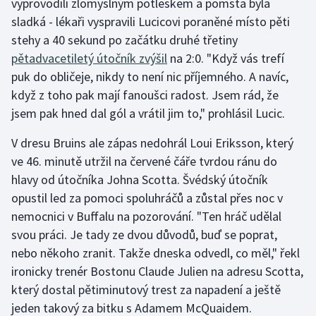
vyprovodili zlomyslným potleskem a pomsta byla
sladká - lékaři vyspravili Lucicovi poraněné místo pěti
Gymnastika
stehy a 40 sekund po začátku druhé třetiny
pětadvacetiletý útočník zvýšil
na 2:0. "Když vás trefí
Házená
puk do obličeje, nikdy to není nic příjemného. A navíc,
když z toho pak mají fanoušci radost. Jsem rád, že
Jezdectví
jsem pak hned dal gól a vrátil jim to," prohlásil Lucic.
Judo
V dresu Bruins ale zápas nedohrál Loui Eriksson, který
ve 46. minutě utržil na červené čáře tvrdou ránu do
Krasobruslení
hlavy od útočníka Johna Scotta. Švédský útočník
opustil led za pomoci spoluhráčů a zůstal přes noc v
Lezení
nemocnici v Buffalu na pozorování. "Ten hráč udělal
svou práci. Je tady ze dvou důvodů, buď se poprat,
Lyže a snowboard
nebo někoho zranit. Takže dneska odvedl, co měl," řekl
Moderní pětiboj
ironicky trenér Bostonu Claude Julien na adresu Scotta,
který dostal pětiminutový trest za napadení a ještě
Motorsport
jeden takový za bitku s Adamem McQuaidem.