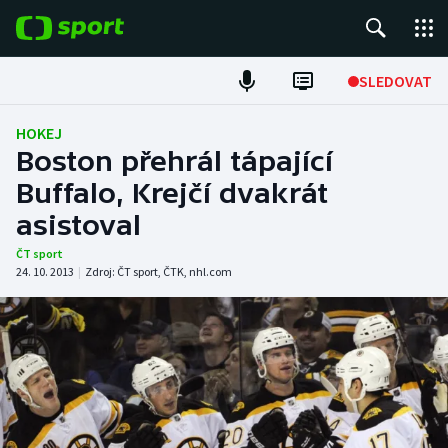
POPULÁRNÍ
SLEDOVAT
Fotbal
HOKEJ
Boston přehrál tápající
Hokej
Buffalo, Krejčí dvakrát
asistoval
Tenis
ČT sport
Atletika
24. 10. 2013
|
Zdroj:
ČT sport
,
ČTK
,
nhl.com
Cyklistika
DALŠÍ SPORTY
Americký fotbal
NEPŘEHLÉDNĚTE