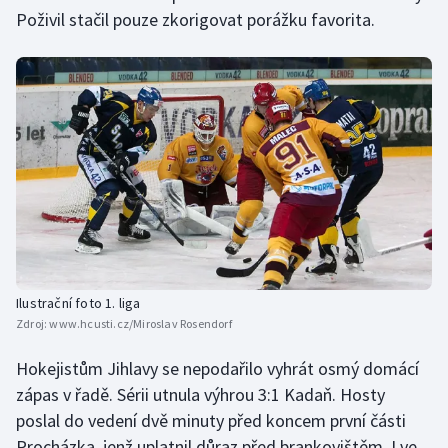
Poživil stačil pouze zkorigovat porážku favorita.
Olympijské hry
Parasport
Plavání
Plážový volejbal
Ragby
Rychlobruslení
Ilustrační foto 1. liga
Rychlostní kanoistika
Zdroj:
www.hcusti.cz/Miroslav Rosendorf
Short track
Hokejistům Jihlavy se nepodařilo vyhrát osmý domácí
zápas v řadě. Sérii utnula výhrou 3:1 Kadaň. Hosty
Sportovní střelba
poslal do vedení dvě minuty před koncem první části
Procházka, jenž uplatnil důraz před brankovištěm. I ve