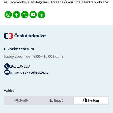
na Facebooku, X, Instagramu, Threads či YouTube a buďte v obraze.
Divácké centrum
každý všední den:
8:00—16:00 hodin
261 136 113
info@ceskatelevize.cz
Vzhled
Světlý
Tmavý
Systém