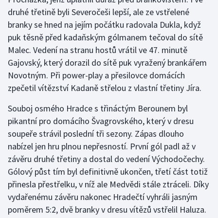
Stolní tenis
druhé třetině byli Severočeši lepší, ale ze vstřelené
branky se hned na jejím počátku radovala Dukla, když
Triatlon
puk těsně před kadaňským gólmanem tečoval do sítě
Malec. Vedení na stranu hostů vrátil ve 47. minutě
Veslování
Gajovský, který dorazil do sítě puk vyražený brankářem
Novotným. Při power-play a přesilovce domácích
Vodní slalom
zpečetil vítězství Kadaně střelou z vlastní třetiny Jíra.
Volejbal
Souboj osmého Hradce s třináctým Berounem byl
pikantní pro domácího Švagrovského, který v dresu
Ostatní
soupeře strávil poslední tři sezony. Zápas dlouho
nabízel jen hru plnou nepřesností. První gól padl až v
závěru druhé třetiny a dostal do vedení Východočechy.
Gólový půst tím byl definitivně ukončen, třetí část totiž
přinesla přestřelku, v níž ale Medvědi stále ztráceli. Díky
vydařenému závěru nakonec Hradečtí vyhráli jasným
poměrem 5:2, dvě branky v dresu vítězů vstřelil Haluza.