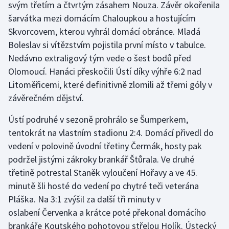
svým třetím a čtvrtým zásahem Nouza. Závěr okořenila
šarvátka mezi domácím Chaloupkou a hostujícím
Gymnastika
Skvorcovem, kterou vyhrál domácí obránce. Mladá
Boleslav si vítězstvím pojistila první místo v tabulce.
Házená
Nedávno extraligový tým vede o šest bodů před
Olomoucí. Hanáci přeskočili Ústí díky výhře 6:2 nad
Jezdectví
Litoměřicemi, které definitivně zlomili až třemi góly v
závěrečném dějství.
Judo
Ústí podruhé v sezoně prohrálo se Šumperkem,
Krasobruslení
tentokrát na vlastním stadionu 2:4. Domácí přivedl do
vedení v polovině úvodní třetiny Čermák, hosty pak
Lezení
podržel jistými zákroky brankář Štůrala. Ve druhé
Lyže a snowboard
třetině potrestal Staněk vyloučení Hořavy a ve 45.
minutě šli hosté do vedení po chytré teči veterána
Moderní pětiboj
Pláška. Na 3:1 zvýšil za další tři minuty v
oslabení Červenka a krátce poté překonal domácího
Motorsport
brankáře Koutského pohotovou střelou Holík. Ústecký