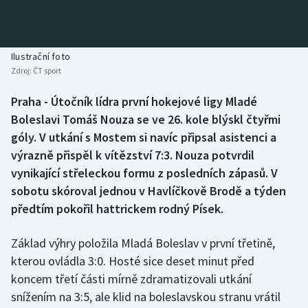
Baseball a softbal
Soutěže
Basketbal
Historické návraty
Ilustrační foto
Zdroj:
ČT sport
Biatlon
Aplikace ČT sport
Praha - Útočník lídra první hokejové ligy Mladé
Boby a skeleton
AZ kvíz
Boleslavi Tomáš Nouza se ve 26. kole blýskl čtyřmi
góly. V utkání s Mostem si navíc připsal asistenci a
Box
výrazně přispěl k vítězství 7:3. Nouza potvrdil
vynikající střeleckou formu z posledních zápasů. V
Curling
sobotu skóroval jednou v Havlíčkově Brodě a týden
předtím pokořil hattrickem rodný Písek.
Dostihy
Florbal
Základ výhry položila Mladá Boleslav v první třetině,
kterou ovládla 3:0. Hosté sice deset minut před
Futsal
koncem třetí části mírně zdramatizovali utkání
snížením na 3:5, ale klid na boleslavskou stranu vrátil
Golf