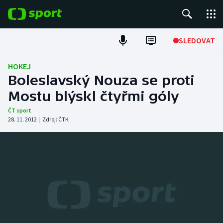
POPULÁRNÍ
SLEDOVAT
Fotbal
HOKEJ
Boleslavský Nouza se proti
Hokej
Mostu blýskl čtyřmi góly
Tenis
ČT sport
28. 11. 2012
|
Zdroj:
ČTK
Atletika
Cyklistika
DALŠÍ SPORTY
Americký fotbal
NEPŘEHLÉDNĚTE