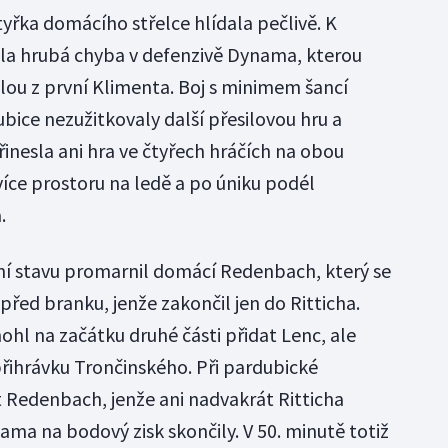
yřka domácího střelce hlídala pečlivě. K
a hrubá chyba v defenzivě Dynama, kterou
řelou z první Klimenta. Boj s minimem šancí
bice nezužitkovaly další přesilovou hru a
nesla ani hra ve čtyřech hráčích na obou
více prostoru na ledě a po úniku podél
.
ní stavu promarnil domácí Redenbach, který se
před branku, jenže zakončil jen do Ritticha.
hl na začátku druhé části přidat Lenc, ale
řihrávku Trončinského. Při pardubické
 Redenbach, jenže ani nadvakrát Ritticha
ma na bodový zisk skončily. V 50. minutě totiž