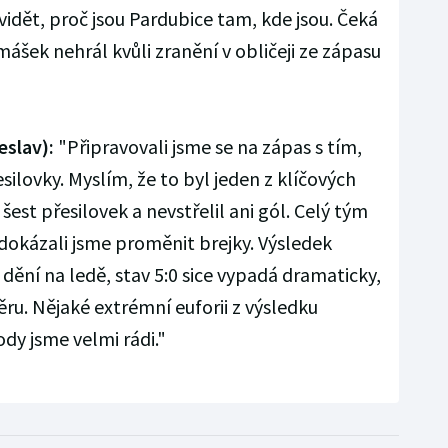
vidět, proč jsou Pardubice tam, kde jsou. Čeká
mášek nehrál kvůli zranění v obličeji ze zápasu
eslav):
"Připravovali jsme se na zápas s tím,
silovky. Myslím, že to byl jeden z klíčových
est přesilovek a nevstřelil ani gól. Celý tým
dokázali jsme proměnit brejky. Výsledek
ění na ledě, stav 5:0 sice vypadá dramaticky,
ěru. Nějaké extrémní euforii z výsledku
dy jsme velmi rádi."