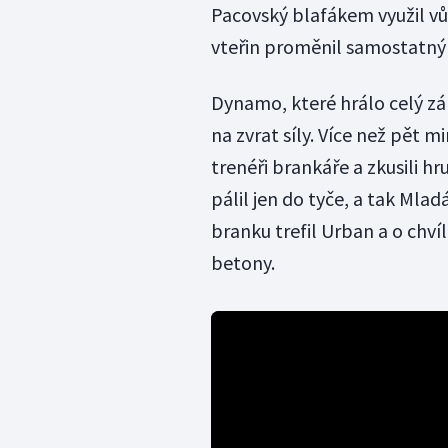
Pacovský blafákem využil vů
vteřin proměnil samostatný
Dynamo, které hrálo celý zá
na zvrat síly. Více než pět 
trenéři brankáře a zkusili hru
pálil jen do tyče, a tak Mlad
branku trefil Urban a o chví
betony.