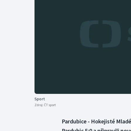
Curling
Dostihy
Florbal
Futsal
Golf
Gymnastika
Sport
Zdroj:
ČT sport
Pardubice - Hokejisté Mladé 
Pardubic 5:0 a připravili n