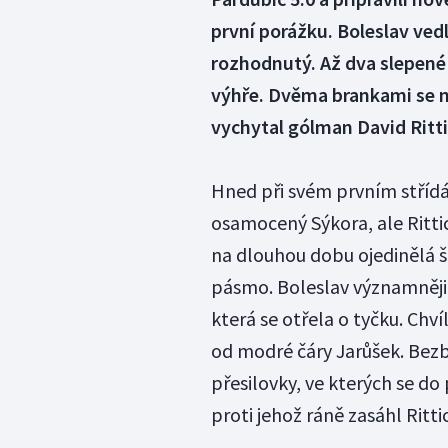
první porážku. Boleslav ved
rozhodnutý. Až dva slepené 
výhře. Dvěma brankami se n
vychytal gólman David Ritti
Hned při svém prvním střídá
osamocený Sýkora, ale Rittic
na dlouhou dobu ojedinělá š
pásmo. Boleslav významněji 
která se otřela o tyčku. Ch
od modré čáry Jarůšek. Bezb
přesilovky, ve kterých se do
proti jehož ráně zasáhl Ritt