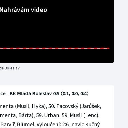
Nahrávám video
adá Boleslav
 - BK Mladá Boleslav 0:5 (0:1, 0:0, 0:4)
menta (Musil, Hyka), 50. Pacovský (Jarůšek,
menta, Bárta), 59. Urban, 59. Musil (Lenc).
Barvíř, Blümel. Vyloučení: 2:6, navíc Kučný