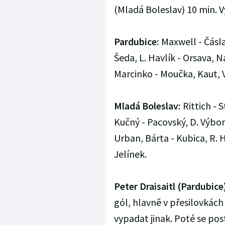
(Mladá Boleslav) 10 min. Vyu
Pardubice:
Maxwell - Čásla
Šeda, L. Havlík - Orsava, 
Marcinko - Moučka, Kaut, Vo
Mladá Boleslav:
Rittich - 
Kučný - Pacovský, D. Výbor
Urban, Bárta - Kubica, R. H
Jelínek.
Peter Draisaitl (Pardubice
gól, hlavně v přesilovkác
vypadat jinak. Poté se pos