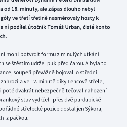
la od 18. minuty, ale zápas dlouho nebyl
góly ve třetí třetině nasměrovaly hosty k
a ní podílel útočník Tomáš Urban, čisté konto
ch.
ní mohl potvrdit formu z minulých utkání
h se štěstím udržel puk před čarou. A byla to
ance, soupeři převážně bojovali o střední
zahrozila ve 12. minutě díky Lencově střele,
víli poté dvakrát nebezpečně tečoval nahození
rankový stav vydržel i přes dvě pardubické
 pořádné střelecké pozice dostal jen Sýkora,
ich lapačkou.