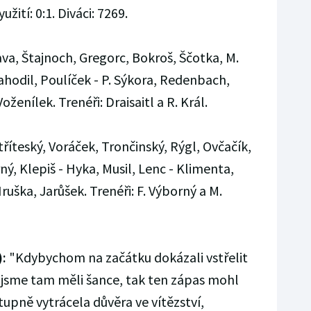
žití: 0:1. Diváci: 7269.
va, Štajnoch, Gregorc, Bokroš, Ščotka, M.
Nahodil, Poulíček - P. Sýkora, Redenbach,
ženílek. Trenéři: Draisaitl a R. Král.
Stříteský, Voráček, Trončinský, Rýgl, Ovčačík,
ný, Klepiš - Hyka, Musil, Lenc - Klimenta,
ruška, Jarůšek. Trenéři: F. Výborný a M.
):
"Kdybychom na začátku dokázali vstřelit
h jsme tam měli šance, tak ten zápas mohl
tupně vytrácela důvěra ve vítězství,