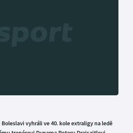
Moderní pětiboj
Triatlon
Motorsport
Veslování
Olympijské hry
Vodní slalom
Parasport
Volejbal
Plavání
Ostatní
Plážový volejbal
Boleslavi vyhráli ve 40. kole extraligy na ledě
ovému trenérovi Dynama Peteru Draisaitlovi