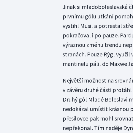
Jinak si mladoboleslavská čt
prvnímu gólu utkání pomohl
vystihl Musil a potrestal st
pokračoval i po pauze. Pardu
výraznou změnu trendu nepři
stranách. Pouze Rýgl využil 
mantinelu pálil do Maxwella
Největší možnost na srovná
v závěru druhé části protáhl 
Druhý gól Mladé Boleslavi mo
nedokázal umístit krásnou p
přesilovce pak mohl srovnat
nepřekonal. Tím naděje Dyna