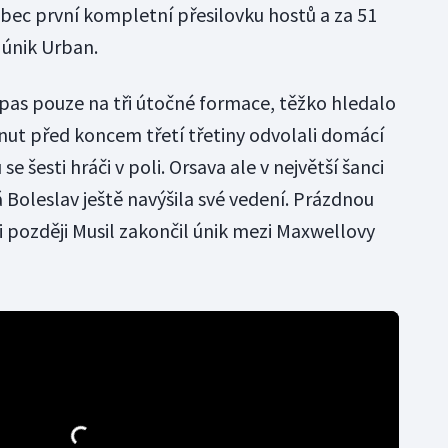
bec první kompletní přesilovku hostů a za 51
 únik Urban.
pas pouze na tři útočné formace, těžko hledalo
minut před koncem třetí třetiny odvolali domácí
 se šesti hráči v poli. Orsava ale v největší šanci
á Boleslav ještě navýšila své vedení. Prázdnou
li později Musil zakončil únik mezi Maxwellovy