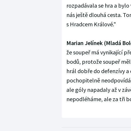
rozpadávala se hra a bylo 
nás ještě dlouhá cesta. To
s Hradcem Králové."
Marian Jelínek (Mladá Bol
že soupeř má vynikající pře
bodů, protože soupeř měl š
hrál dobře do defenzívy a 
pochopitelně neodpovídá d
ale góly napadaly až v záv
nepodléháme, ale za tři bo