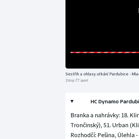
Sestřih a ohlasy utkání Pardubice - Ml
Zdroj:
ČT sport
HC Dynamo Pardubice
Branka a nahrávky: 18. Kli
Trončinský), 51. Urban (Kli
Rozhodčí: Pešina, Úlehla - 