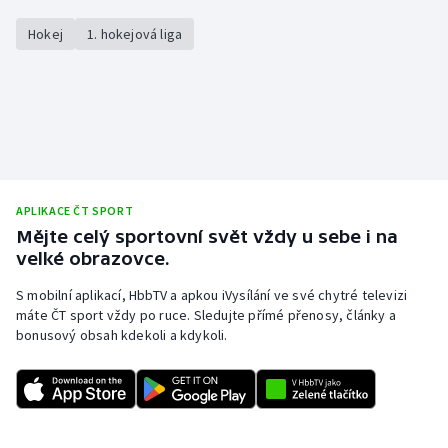
Stolní tenis
Hokej
1. hokejová liga
Triatlon
Veslování
Vodní slalom
Volejbal
APLIKACE ČT SPORT
Mějte celý sportovní svět vždy u sebe i na
Ostatní
velké obrazovce.
S mobilní aplikací, HbbTV a apkou iVysílání ve své chytré televizi
máte ČT sport vždy po ruce. Sledujte přímé přenosy, články a
bonusový obsah kdekoli a kdykoli.