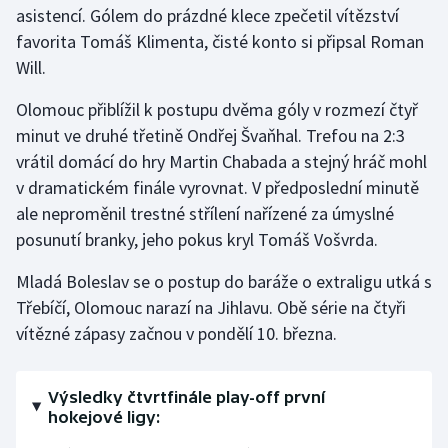
asistencí. Gólem do prázdné klece zpečetil vítězství
favorita Tomáš Klimenta, čisté konto si připsal Roman
Gymnastika
Will.
Házená
Olomouc přiblížil k postupu dvěma góly v rozmezí čtyř
minut ve druhé třetině Ondřej Švaňhal. Trefou na 2:3
Jezdectví
vrátil domácí do hry Martin Chabada a stejný hráč mohl
v dramatickém finále vyrovnat. V předposlední minutě
Judo
ale neproměnil trestné střílení nařízené za úmyslné
posunutí branky, jeho pokus kryl Tomáš Vošvrda.
Krasobruslení
Mladá Boleslav se o postup do baráže o extraligu utká s
Lezení
Třebíčí, Olomouc narazí na Jihlavu. Obě série na čtyři
vítězné zápasy začnou v pondělí 10. března.
Lyže a snowboard
Moderní pětiboj
Výsledky čtvrtfinále play-off první
hokejové ligy:
Motorsport