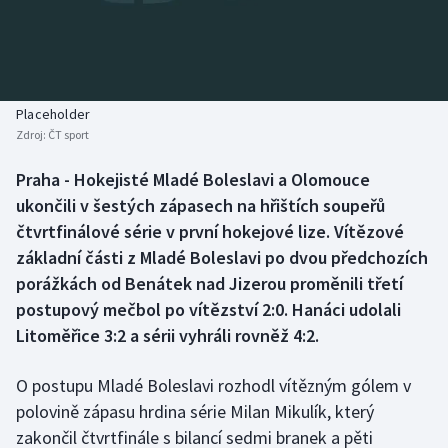
Baseball a softbal
Soutěže
Basketbal
Historické návraty
Biatlon
Aplikace ČT sport
Placeholder
Zdroj:
ČT sport
Boby a skeleton
AZ kvíz
Praha - Hokejisté Mladé Boleslavi a Olomouce
ukončili v šestých zápasech na hřištích soupeřů
Box
čtvrtfinálové série v první hokejové lize. Vítězové
Curling
základní části z Mladé Boleslavi po dvou předchozích
porážkách od Benátek nad Jizerou proměnili třetí
Dostihy
postupový mečbol po vítězství 2:0. Hanáci udolali
Litoměřice 3:2 a sérii vyhráli rovněž 4:2.
Florbal
O postupu Mladé Boleslavi rozhodl vítězným gólem v
Futsal
polovině zápasu hrdina série Milan Mikulík, který
zakončil čtvrtfinále s bilancí sedmi branek a pěti
Golf