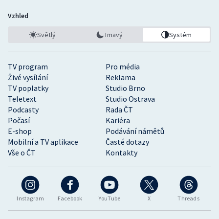
Vzhled
Světlý
Tmavý
Systém
TV program
Pro média
Živé vysílání
Reklama
TV poplatky
Studio Brno
Teletext
Studio Ostrava
Podcasty
Rada ČT
Počasí
Kariéra
E-shop
Podávání námětů
Mobilní a TV aplikace
Časté dotazy
Vše o ČT
Kontakty
Instagram
Facebook
YouTube
X
Threads