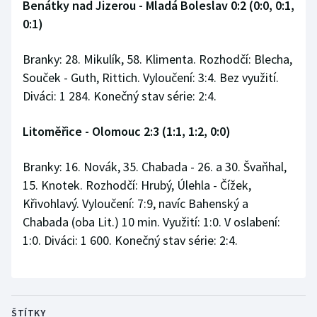
Benátky nad Jizerou - Mladá Boleslav 0:2 (0:0, 0:1,
Olympijské hry
0:1)
Parasport
Branky: 28. Mikulík, 58. Klimenta. Rozhodčí: Blecha,
Souček - Guth, Rittich. Vyloučení: 3:4. Bez využití.
Plavání
Diváci: 1 284. Konečný stav série: 2:4.
Plážový volejbal
Litoměřice - Olomouc 2:3 (1:1, 1:2, 0:0)
Ragby
Branky: 16. Novák, 35. Chabada - 26. a 30. Švaňhal,
15. Knotek. Rozhodčí: Hrubý, Úlehla - Čížek,
Rychlobruslení
Křivohlavý. Vyloučení: 7:9, navíc Bahenský a
Chabada (oba Lit.) 10 min. Využití: 1:0. V oslabení:
Rychlostní kanoistika
1:0. Diváci: 1 600. Konečný stav série: 2:4.
Short track
Sportovní střelba
ŠTÍTKY