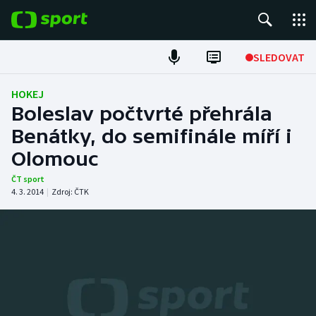
POPULÁRNÍ
SLEDOVAT
Fotbal
HOKEJ
Boleslav počtvrté přehrála
Hokej
Benátky, do semifinále míří i
Olomouc
Tenis
ČT sport
Atletika
4. 3. 2014
|
Zdroj:
ČTK
Cyklistika
DALŠÍ SPORTY
Americký fotbal
NEPŘEHLÉDNĚTE