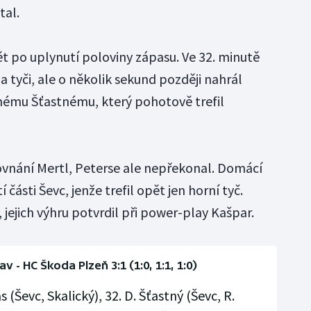
tal.
pět po uplynutí poloviny zápasu. Ve 32. minutě
a tyči, ale o několik sekund později nahrál
nému Šťastnému, který pohotově trefil
rovnání Mertl, Peterse ale nepřekonal. Domácí
 části Ševc, jenže trefil opět jen horní tyč.
jejich výhru potvrdil při power-play Kašpar.
v - HC Škoda Plzeň 3:1 (1:0, 1:1, 1:0)
 (Ševc, Skalický), 32. D. Šťastný (Ševc, R.