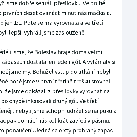
 jsme dobře sehráli přesilovku. Ve druhé
 a prvních deset dvanáct minut nás mačkala.
 jen 1:1. Poté se hra vyrovnala a ve třetí
byli lepší. Vyhráli jsme zaslouženě."
děli jsme, že Boleslav hraje doma velmi
zápasech dostala jen jeden gól. A vylámaly si
 než jsme my. Bohužel vstup do utkání nebyl
ě poté jsme v první třetině trošku srovnali
že jsme dokázali z přesilovky vyrovnat na
 po chybě inkasovali druhý gól. Ve třetí
šeněji, nebyli jsme schopni udržet se na puku a
Naopak domácí nás kolikrát zavřeli v pásmu.
to ponaučení. Jedná se o xtý prohraný zápas