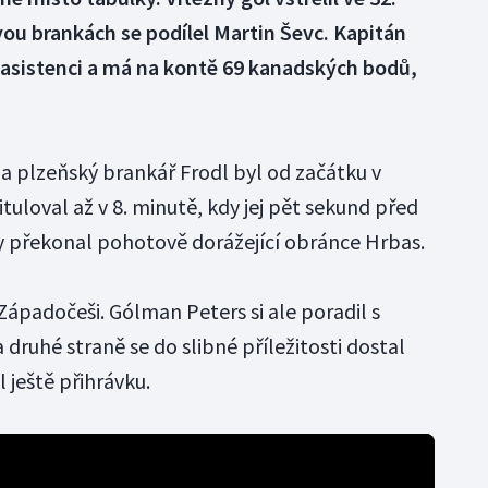
ou brankách se podílel Martin Ševc. Kapitán
l asistenci a má na kontě 69 kanadských bodů,
 a plzeňský brankář Frodl byl od začátku v
uloval až v 8. minutě, kdy jej pět sekund před
y překonal pohotově dorážející obránce Hrbas.
 Západočeši. Gólman Peters si ale poradil s
 druhé straně se do slibné příležitosti dostal
l ještě přihrávku.