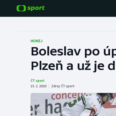
POPULÁRNÍ
DALŠÍ SPORTY
Fotbal
Americký fotbal
HOKEJ
Boleslav po ú
Hokej
Baseball a softbal
Plzeň a už je 
Tenis
Basketbal
Atletika
Biatlon
ČT sport
15. 2. 2020
|
Zdroj:
ČT sport
Cyklistika
Boby a skeleton
Box