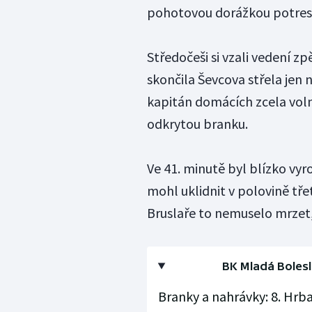
pohotovou dorážkou potres
Středočeši si vzali vedení z
skončila Ševcova střela jen n
kapitán domácích zcela vol
odkrytou branku.
Ve 41. minutě byl blízko vy
mohl uklidnit v polovině třetí
Bruslaře to nemuselo mrzet, 
BK Mladá Bolesla
Branky a nahrávky: 8. Hrbas