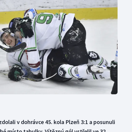
Moderní pětiboj
Triatlon
Motorsport
Veslování
Olympijské hry
Vodní slalom
Parasport
Volejbal
Plavání
Ostatní
Plážový volejbal
dolali v dohrávce 45. kola Plzeň 3:1 a posunuli
 místo tabulky. Vítězný gól vstřelil ve 32.