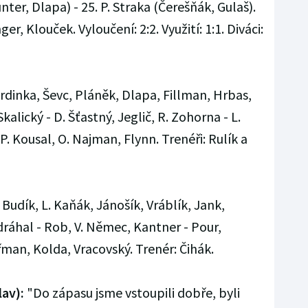
nter, Dlapa) - 25. P. Straka (Čerešňák, Gulaš).
er, Klouček. Vyloučení: 2:2. Využití: 1:1. Diváci:
rdinka, Ševc, Pláněk, Dlapa, Fillman, Hrbas,
Skalický - D. Šťastný, Jeglič, R. Zohorna - L.
 P. Kousal, O. Najman, Flynn. Trenéři: Rulík a
 Budík, L. Kaňák, Jánošík, Vráblík, Jank,
Zdráhal - Rob, V. Němec, Kantner - Pour,
řman, Kolda, Vracovský. Trenér: Čihák.
lav):
"Do zápasu jsme vstoupili dobře, byli