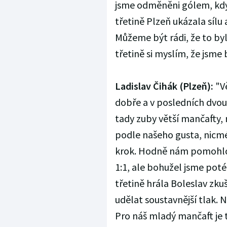
jsme odměněni gólem, když
třetině Plzeň ukázala sílu
Můžeme být rádi, že to bylo
třetině si myslím, že jsme 
Ladislav Čihák (Plzeň):
"Vě
dobře a v posledních dvou 
tady zuby větší mančafty,
podle našeho gusta, nicmén
krok. Hodně nám pomohlo, 
1:1, ale bohužel jsme poté
třetině hrála Boleslav zku
udělat soustavnější tlak. 
Pro náš mladý mančaft je 