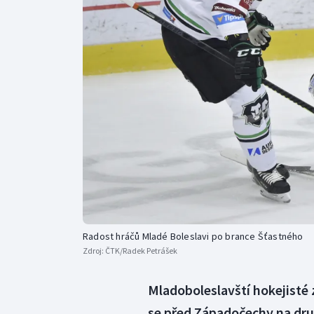
Curling
Dostihy
Florbal
Futsal
Golf
Gymnastika
Radost hráčů Mladé Boleslavi po brance Šťastného
Zdroj:
ČTK/Radek Petrášek
Mladoboleslavští hokejisté z
se před Západočechy na druhé