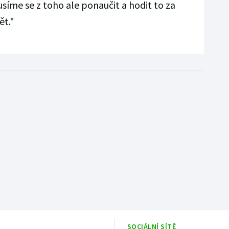
usíme se z toho ale ponaučit a hodit to za
ět."
SOCIÁLNÍ SÍTĚ