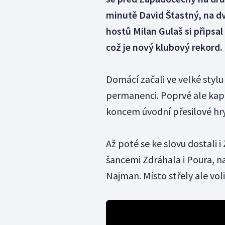
minutě David Šťastný, na dv
hostů Milan Gulaš si připsa
což je nový klubový rekord.
Domácí začali ve velké stylu
permanenci. Poprvé ale kapit
koncem úvodní přesilové hr
Až poté se ke slovu dostali i
šancemi Zdráhala i Poura, na
Najman. Místo střely ale voli