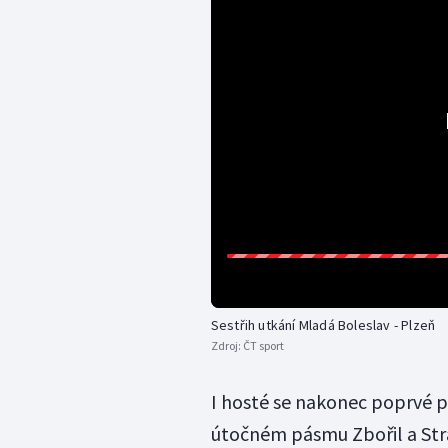
Sestřih utkání Mladá Boleslav - Plzeň
Zdroj:
ČT sport
I hosté se nakonec poprvé pr
útočném pásmu Zbořil a Str