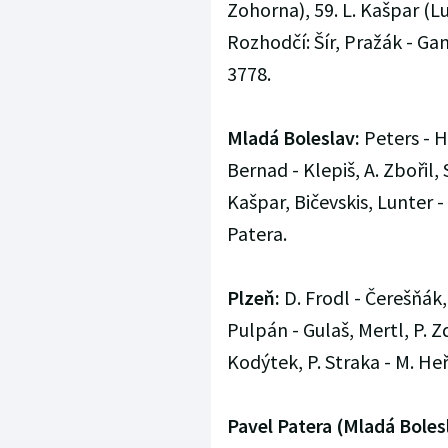
Zohorna), 59. L. Kašpar (Lu
Rozhodčí: Šír, Pražák - Gang
3778.
Mladá Boleslav:
Peters - H
Bernad - Klepiš, A. Zbořil, 
Kašpar, Bičevskis, Lunter -
Patera.
Plzeň:
D. Frodl - Čerešňák,
Pulpán - Gulaš, Mertl, P. 
Kodýtek, P. Straka - M. He
Pavel Patera (Mladá Boles