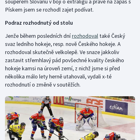
soupeřem Slovanu v boji o extraligu a právě na zápas s
Pískem jsem se rozhodl zajet podívat.
Podraz rozhodnutý od stolu
Jenže během posledních dní
rozhodoval
také Český
svaz ledního hokeje, resp. nově Českého hokeje. A
rozhodoval skutečně velkolepě. Ve snaze jakkoliv
zastavit střemhlavý pád povšechné kvality českého
hokeje kamsi na úroveň zemí, z nichž jsme si před
několika málo lety herně utahovali, vydali x-té
rozhodnutí o změně v soutěžích.