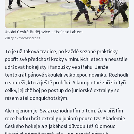
Utkání České Budějovice – Ústí nad Labem
Zdroj:
ckmotorsport.cz
To je už taková tradice, po každé sezoně prakticky
popřít své předchozí kroky v minulých letech a neustále
udržovat hokejisty i fanoušky ve střehu. Jenže
tentokrát pánové skouleli velkolepou novinku. Rozhodli
o soutěži, která ještě probíhá. A kompletně zařízli čtyři
celky, jejichž boj po postup do juniorské extraligy se
rázem stal donquichotským.
Ale nejenom je. Svaz rozhodnutím o tom, že v příštím
roce budou hrát extraligu juniorů pouze tzv. Akademie
Českého hokeje a z jakéhosi důvodu též Olomouc
(která akademii nemá, ale – no, prostě pánové