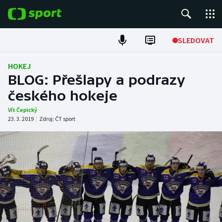
POPULÁRNÍ
SLEDOVAT
Fotbal
HOKEJ
BLOG: Přešlapy a podrazy
Hokej
českého hokeje
Tenis
Vít Čepický
23. 3. 2019
|
Zdroj:
ČT sport
Atletika
Cyklistika
DALŠÍ SPORTY
Americký fotbal
NEPŘEHLÉDNĚTE