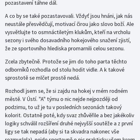
pozastavení táhne dál.
Gymnastika
A co by se také pozastavovali. Vždyť jsou hnáni, jak nás
neustále přesvědčují, motivací čirou jako slovo boží. Ale
Házená
vysvětlujte to osmnáctiletým klukům, kteří na vrcholu
sezony i svého dosavadního hokejového snažení zjistí,
Jezdectví
že ze sportovního hlediska promarnili celou sezonu.
Judo
Zcela zbytečně. Protože se jim do toho parta těchto
odborníků rozhodla od stolu hodit vidle. A k takové
Krasobruslení
sprostotě se mlčet prostě nedá.
Lezení
Rozhodl jsem se, že si zajdu na hokej v mém rodném
městě. V Ústí. "A" týmu o nic nejde nejpozději od
Lyže a snowboard
podzimu, to už je tu v posledních sezonách takový
kolorit. Ostatně poté, kdy svaz zhůvěřile a bez jakékoliv
Moderní pětiboj
logiky schválil rozšíření druhé nejvyšší soutěže a z první
ligy se tak nepadá (aby si ta skvadra nakonec vše
Motorsport
rozmyslela), nejde sportovně o nic prakticky všem krom