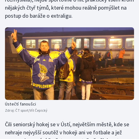
nějakých čtyř týmů, které mohou reálně pomýšlet na
Olympijské hry
postup do baráže o extraligu.
Parasport
Plavání
Plážový volejbal
Ragby
Rychlobruslení
Rychlostní kanoistika
Ústečtí fanoušci
Zdroj:
ČT sport/Vít Čepický
Short track
Čili seniorský hokej se v Ústí, největším městě, kde se
Sportovní střelba
nehraje nejvyšší soutěž v hokeji ani ve fotbale a jež