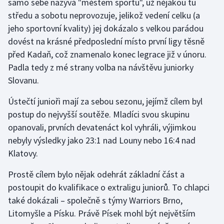
samo sebe nazývá "městem sportu", už nějakou tu
Stolní tenis
středu a sobotu neprovozuje, jelikož vedení celku (a
jeho sportovní kvality) jej dokázalo s velkou parádou
Triatlon
dovést na krásné předposlední místo první ligy těsně
před Kadaň, což znamenalo konec legrace již v únoru.
Veslování
Padla tedy z mé strany volba na návštěvu juniorky
Vodní slalom
Slovanu.
Ústečtí junioři mají za sebou sezonu, jejímž cílem byl
Volejbal
postup do nejvyšší soutěže. Mladíci svou skupinu
opanovali, prvních devatenáct kol vyhráli, výjimkou
Ostatní
nebyly výsledky jako 23:1 nad Louny nebo 16:4 nad
Klatovy.
Prostě cílem bylo nějak odehrát základní část a
postoupit do kvalifikace o extraligu juniorů. To chlapci
také dokázali – společně s týmy Warriors Brno,
Litomyšle a Písku. Právě Písek mohl být největším