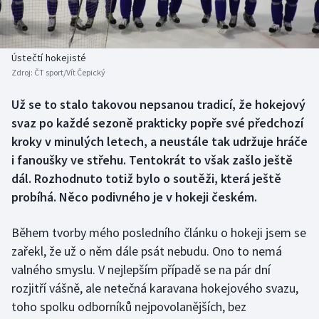
Baseball a softbal
Soutěže
Basketbal
Historické návraty
Ústečtí hokejisté
Zdroj:
ČT sport/Vít Čepický
Biatlon
Aplikace ČT sport
Už se to stalo takovou nepsanou tradicí, že hokejový
Boby a skeleton
AZ kvíz
svaz po každé sezoně prakticky popře své předchozí
kroky v minulých letech, a neustále tak udržuje hráče
Box
i fanoušky ve střehu. Tentokrát to však zašlo ještě
dál. Rozhodnuto totiž bylo o soutěži, která ještě
Curling
probíhá. Něco podivného je v hokeji českém.
Dostihy
Během tvorby mého posledního článku o hokeji jsem se
Florbal
zařekl, že už o něm dále psát nebudu. Ono to nemá
valného smyslu. V nejlepším případě se na pár dní
Futsal
rozjitří vášně, ale netečná karavana hokejového svazu,
toho spolku odborníků nejpovolanějších, bez
Golf