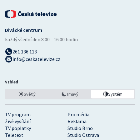
Divácké centrum
každý všední den:
8:00—16:00 hodin
261 136 113
info@ceskatelevize.cz
Vzhled
Světlý
Tmavý
Systém
TV program
Pro média
Živé vysílání
Reklama
TV poplatky
Studio Brno
Teletext
Studio Ostrava