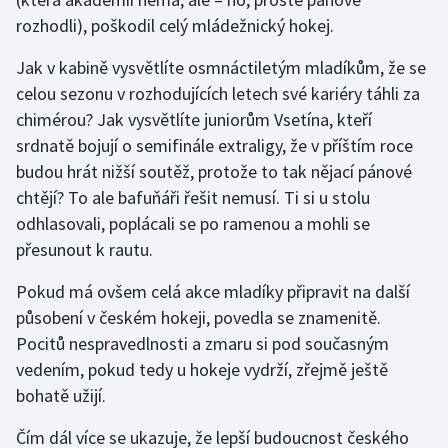
rozhodli), poškodil celý mládežnický hokej.
Jak v kabině vysvětlíte osmnáctiletým mladíkům, že se
celou sezonu v rozhodujících letech své kariéry táhli za
chimérou? Jak vysvětlíte juniorům Vsetína, kteří
srdnatě bojují o semifinále extraligy, že v příštím roce
budou hrát nižší soutěž, protože to tak nějací pánové
chtějí? To ale bafuňáři řešit nemusí. Ti si u stolu
odhlasovali, poplácali se po ramenou a mohli se
přesunout k rautu.
Pokud má ovšem celá akce mladíky připravit na další
působení v českém hokeji, povedla se znamenitě.
Pocitů nespravedlnosti a zmaru si pod současným
vedením, pokud tedy u hokeje vydrží, zřejmě ještě
bohatě užijí.
Čím dál více se ukazuje, že lepší budoucnost českého