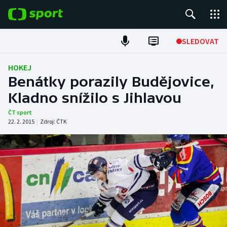
POPULÁRNÍ
SLEDOVAT
Fotbal
HOKEJ
Benátky porazily Budějovice,
Hokej
Kladno snížilo s Jihlavou
Tenis
ČT sport
22. 2. 2015
|
Zdroj:
ČTK
Atletika
Cyklistika
DALŠÍ SPORTY
Americký fotbal
NEPŘEHLÉDNĚTE