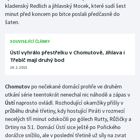
kladenský Redlich a jihlavský Mocek, které sudí šest
Olympijské hry
minut před koncem po bitce poslali předčasně do
šaten.
Parasport
Plavání
SOUVISEJÍCÍ ČLÁNKY
Ústí vyhrálo přestřelku v Chomutově, Jihlava i
Plážový volejbal
Třebíč mají druhý bod
19. 2. 2015
Ragby
Rychlobruslení
Chomutov
po nečekané domácí prohře ve druhém
utkání série teentokrát nenechal nic náhodě a zápas v
Rychlostní kanoistika
Ústí
naprosto ovládl. Rozhodující okamžiky přišly v
průběhu druhé třetiny, kdy hostující Piráti v rozmezí
Short track
necelých tří minut odskočili po gólech Rutty, Růžičky a
Drtiny na 5:1. Domácí Ústí sice ještě po Pořického
Sportovní střelba
dorážce snížilo, ale v poslední třetině už síly na zvrat