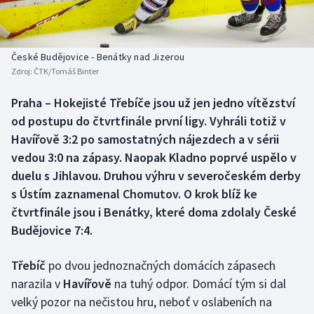
Baseball a softbal
Soutěže
Basketbal
Historické návraty
České Budějovice - Benátky nad Jizerou
Zdroj:
ČTK/Tomáš Binter
Biatlon
Aplikace ČT sport
Praha – Hokejisté Třebíče jsou už jen jedno vítězství
Boby a skeleton
AZ kvíz
od postupu do čtvrtfinále první ligy. Vyhráli totiž v
Havířově 3:2 po samostatných nájezdech a v sérii
Box
vedou 3:0 na zápasy. Naopak Kladno poprvé uspělo v
duelu s Jihlavou. Druhou výhru v severočeském derby
Curling
s Ústím zaznamenal Chomutov. O krok blíž ke
čtvrtfinále jsou i Benátky, které doma zdolaly České
Dostihy
Budějovice 7:4.
Florbal
Třebíč
po dvou jednoznačných domácích zápasech
Futsal
narazila v
Havířově
na tuhý odpor. Domácí tým si dal
velký pozor na nečistou hru, neboť v oslabeních na
Golf