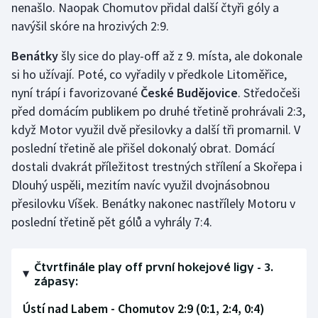
nenašlo. Naopak Chomutov přidal další čtyři góly a
Stolní tenis
navýšil skóre na hrozivých 2:9.
Triatlon
Benátky
šly sice do play-off až z 9. místa, ale dokonale
si ho užívají. Poté, co vyřadily v předkole Litoměřice,
Veslování
nyní trápí i favorizované
České Budějovice
. Středočeši
před domácím publikem po druhé třetině prohrávali 2:3,
Vodní slalom
když Motor využil dvě přesilovky a další tři promarnil. V
Volejbal
poslední třetině ale přišel dokonalý obrat. Domácí
dostali dvakrát příležitost trestných střílení a Skořepa i
Ostatní
Dlouhý uspěli, mezitím navíc využil dvojnásobnou
přesilovku Víšek. Benátky nakonec nastřílely Motoru v
poslední třetině pět gólů a vyhrály 7:4.
Čtvrtfinále play off první hokejové ligy - 3.
zápasy:
Ústí nad Labem - Chomutov 2:9 (0:1, 2:4, 0:4)