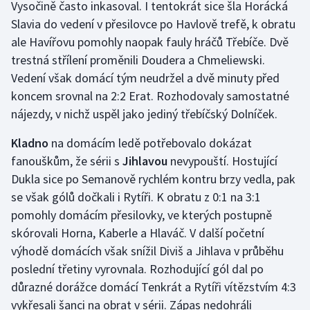
Vysočině často inkasoval. I tentokrát sice šla Horácká
Slavia do vedení v přesilovce po Havlově trefě, k obratu
Gymnastika
ale Havířovu pomohly naopak fauly hráčů Třebíče. Dvě
trestná střílení proměnili Doudera a Chmeliewski.
Házená
Vedení však domácí tým neudržel a dvě minuty před
koncem srovnal na 2:2 Erat. Rozhodovaly samostatné
Jezdectví
nájezdy, v nichž uspěl jako jediný třebíčský Dolníček.
Judo
Kladno
na domácím ledě potřebovalo dokázat
fanouškům, že sérii s
Jihlavou
nevypouští. Hostující
Krasobruslení
Dukla sice po Semanově rychlém kontru brzy vedla, pak
se však gólů dočkali i Rytíři. K obratu z 0:1 na 3:1
Lezení
pomohly domácím přesilovky, ve kterých postupně
Lyže a snowboard
skórovali Horna, Kaberle a Hlaváč. V další početní
výhodě domácích však snížil Diviš a Jihlava v průběhu
Moderní pětiboj
poslední třetiny vyrovnala. Rozhodující gól dal po
důrazné dorážce domácí Tenkrát a Rytíři vítězstvím 4:3
Motorsport
vykřesali šanci na obrat v sérii. Zápas nedohráli