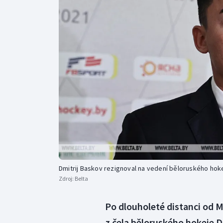
Curling
Dostihy
Florbal
Futsal
Golf
Gymnastika
Dmitrij Baskov rezignoval na vedení běloruského hok
Zdroj:
Belta
Po dlouholeté distanci od M
z čela běloruského hokeje D