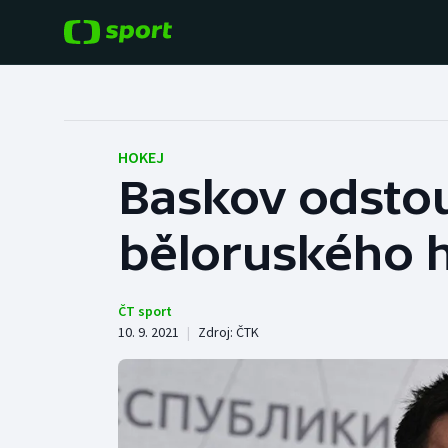
POPULÁRNÍ
DALŠÍ SPORTY
Fotbal
Americký fotbal
HOKEJ
Baskov odstou
Hokej
Baseball a softbal
běloruského 
Tenis
Basketbal
Atletika
Biatlon
ČT sport
10. 9. 2021
|
Zdroj:
ČTK
Cyklistika
Boby a skeleton
Box