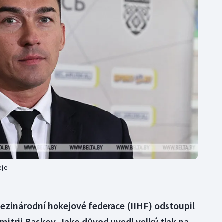
Moderní pětiboj
Triatlon
Motorsport
Veslování
Olympijské hry
Vodní slalom
Parasport
Volejbal
Plavání
Ostatní
Plážový volejbal
eje
ezinárodní hokejové federace (IIHF) odstoupil
mitrij Baskov. Jako důvod uvedl velký tlak na