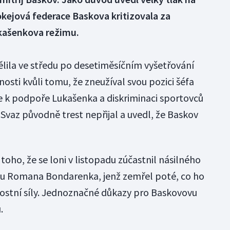
kejová federace Baskova kritizovala za
kašenkova režimu.
ělila ve středu po desetiměsíčním vyšetřování
nosti kvůli tomu, že zneužíval svou pozici šéfa
e k podpoře Lukašenka a diskriminaci sportovců
Svaz původně trest nepřijal a uvedl, že Baskov
toho, že se loni v listopadu zúčastnil násilného
stu Romana Bondarenka, jenž zemřel poté, co ho
ostní síly. Jednoznačné důkazy pro Baskovovu
.