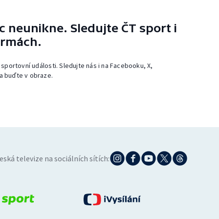
 neunikne. Sledujte ČT sport i
ormách.
 sportovní události. Sledujte nás i na Facebooku, X,
a buďte v obraze.
eská televize na sociálních sítích: