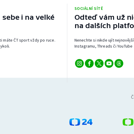
SOCIÁLNÍ SÍTĚ
 sebe i na velké
Odteď vám už nic
na dalších platf
izi máte ČT sport vždy po ruce.
Nenechte si nikde ujít nejnovější
ykoli.
Instagramu, Threads či YouTube 
Č