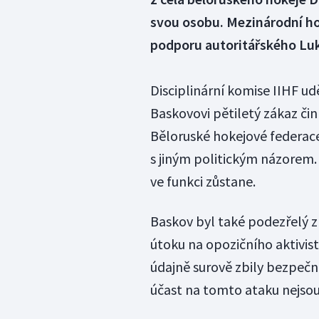
svou osobu. Mezinárodní ho
podporu autoritářského Lu
Disciplinární komise IIHF ud
Baskovovi pětiletý zákaz čin
Běloruské hokejové federac
s jiným politickým názorem. 
ve funkci zůstane.
Baskov byl také podezřelý z 
útoku na opozičního aktivi
údajně surově zbily bezpečn
účast na tomto ataku nejsou