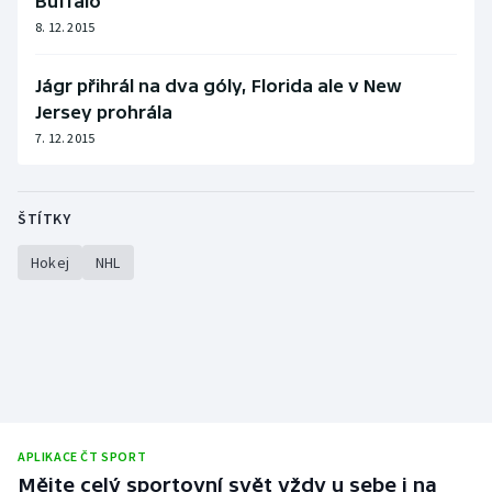
Buffalo
8. 12. 2015
Jágr přihrál na dva góly, Florida ale v New
Jersey prohrála
7. 12. 2015
ŠTÍTKY
Hokej
NHL
APLIKACE ČT SPORT
Mějte celý sportovní svět vždy u sebe i na