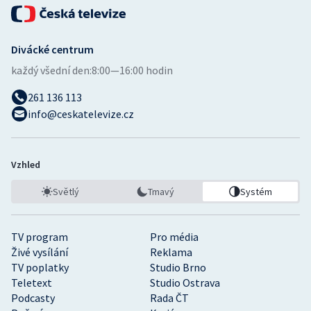
Divácké centrum
každý všední den:
8:00—16:00 hodin
261 136 113
info@ceskatelevize.cz
Vzhled
Světlý
Tmavý
Systém
TV program
Pro média
Živé vysílání
Reklama
TV poplatky
Studio Brno
Teletext
Studio Ostrava
Podcasty
Rada ČT