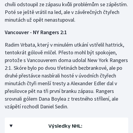
chvíli odstoupil ze zápasu kvůli problémům se zápěstím.
Stolní tenis
Poté se ještě vrátil na led, ale v závěrečných čtyřech
Triatlon
minutách už opět nenastupoval.
Vancouver - NY Rangers 2:1
Veslování
Radim Vrbata, který v minulém utkání vstřelil hattrick,
Vodní slalom
tentokrát gólově mlčel. Přesto mohl být spokojen,
protože s Vancouverem doma udolal New York Rangers
Volejbal
2:1. Skóre bylo po dvou třetinách bezbrankové, ale po
druhé přestávce nasbírali hosté v úvodních čtyřech
Ostatní
minutách čtyři menší tresty a Alexander Edler dal v
přesilovce pět na tři první branku zápasu. Rangers
srovnali gólem Dana Boylea z trestného střílení, ale
vzápětí rozhodl Daniel Sedin.
Výsledky NHL: