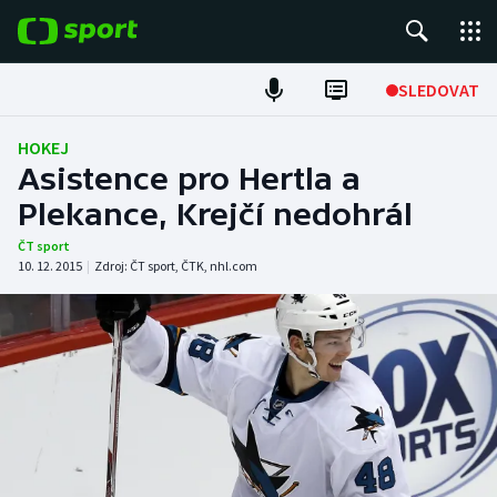
POPULÁRNÍ
SLEDOVAT
Fotbal
HOKEJ
Asistence pro Hertla a
Hokej
Plekance, Krejčí nedohrál
Tenis
ČT sport
10. 12. 2015
|
Zdroj:
ČT sport
,
ČTK
,
nhl.com
Atletika
Cyklistika
DALŠÍ SPORTY
Americký fotbal
NEPŘEHLÉDNĚTE