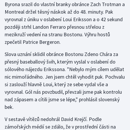
Byrona srazil do vlastní branky obránce Zach Trotman a
Olympijské hry
Montreal držel těsný náskok až do 48. minuty. Pak
vyrovnal z úniku v oslabení Loui Eriksson a o 42 sekund
Parasport
později strhl Landon Ferraro přesnou střelou z
mezikruží vedení na stranu Bostonu. Výhru hostů
Plavání
zpečetil Patrice Bergeron.
Plážový volejbal
Slova uznání sklidil obránce Bostonu Zdeno Chára za
přesný baseballový švih, kterým vyslal v oslabení do
Ragby
sólového nájezdu Erikssona. "Nebylo mým cílem udělat
nic mimořádného. Jen jsem chtěl vyhodit puk. Pochvalu
Rychlobruslení
si zaslouží hlavně Loui, který ze sebe vydal vše a
vyrovnal. Gól nás povzbudil, převzali jsme pak kontrolu
Rychlostní kanoistika
nad zápasem a cítili jsme se lépe," prohlásil slovenský
Short track
bek.
V sestavě vítězů nedohrál David Krejčí. Podle
Sportovní střelba
zámořských médií se zdálo, že v prostřední části na