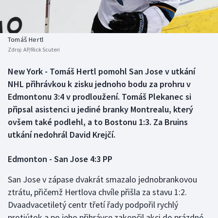
Baseball a softbal
Soutěže
Basketbal
Historické návraty
Tomáš Hertl
Zdroj:
AP/Rick Scuteri
Biatlon
Aplikace ČT sport
New York - Tomáš Hertl pomohl San Jose v utkání
Boby a skeleton
AZ kvíz
NHL přihrávkou k zisku jednoho bodu za prohru v
Edmontonu 3:4 v prodloužení. Tomáš Plekanec si
Box
připsal asistenci u jediné branky Montrealu, který
ovšem také podlehl, a to Bostonu 1:3. Za Bruins
Curling
utkání nedohrál David Krejčí.
Dostihy
Edmonton - San Jose 4:3 PP
Florbal
San Jose v zápase dvakrát smazalo jednobrankovou
ztrátu, přičemž Hertlova chvíle přišla za stavu 1:2.
Futsal
Dvaadvacetiletý centr třetí řady podpořil rychlý
protiútok a po jeho přihrávce zakončil akci do prázdné
Golf