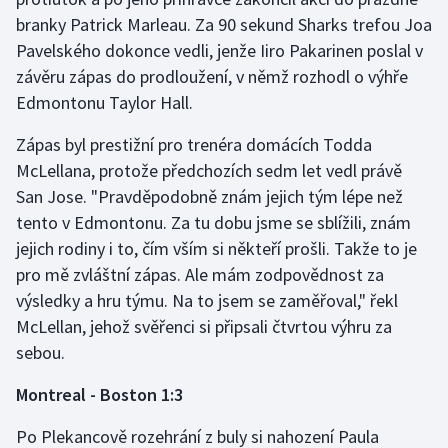
branky Patrick Marleau. Za 90 sekund Sharks trefou Joa
Gymnastika
Pavelského dokonce vedli, jenže Iiro Pakarinen poslal v
závěru zápas do prodloužení, v němž rozhodl o výhře
Házená
Edmontonu Taylor Hall.
Jezdectví
Zápas byl prestižní pro trenéra domácích Todda
McLellana, protože předchozích sedm let vedl právě
Judo
San Jose. "Pravděpodobně znám jejich tým lépe než
tento v Edmontonu. Za tu dobu jsme se sblížili, znám
Krasobruslení
jejich rodiny i to, čím vším si někteří prošli. Takže to je
pro mě zvláštní zápas. Ale mám zodpovědnost za
Lezení
výsledky a hru týmu. Na to jsem se zaměřoval," řekl
McLellan, jehož svěřenci si připsali čtvrtou výhru za
Lyže a snowboard
sebou.
Moderní pětiboj
Montreal - Boston 1:3
Motorsport
Po Plekancově rozehrání z buly si nahození Paula