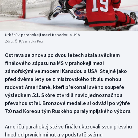
Baseball a softbal
Soutěže
Basketbal
Historické návraty
Biatlon
Aplikace ČT sport
Utkání v parahokeji mezi Kanadou a USA
Zdroj:
ČTK/Sznapka Petr
Boby a skeleton
AZ kvíz
Ostrava se znovu po dvou letech stala svědkem
finálového zápasu na MS v prahokeji mezi
Box
zámořskými velmocemi Kanadou a USA. Stejně jako
Curling
před dvěma lety se z mistrovského titulu mohou
radovat Američané, kteří překonali svého soupeře
Dostihy
výsledkem 5:1. Skóre ztvrdili navíc jednoznačnou
převahou střel. Bronzové medaile si odváží po výhře
Florbal
7:0 nad Koreou tým Ruského paralympijského výboru.
Futsal
Američtí parahokejisté ve finále ukazovali svou převahu
hned od prvních minut a v podstatě svému
Golf