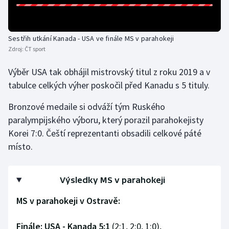
Olympijské hry
Sestřih utkání Kanada - USA ve finále MS v parahokeji
Parasport
Zdroj:
ČT sport
Plavání
Výběr USA tak obhájil mistrovský titul z roku 2019 a v
tabulce celkých výher poskočil před Kanadu s 5 tituly.
Plážový volejbal
Bronzové medaile si odváží tým Ruského
Ragby
paralympijského výboru, který porazil parahokejisty
Korei 7:0. Čeští reprezentanti obsadili celkové páté
Rychlobruslení
místo.
Rychlostní kanoistika
Výsledky MS v parahokeji
Short track
MS v parahokeji v Ostravě:
Sportovní střelba
Finále: USA - Kanada 5:1
(2:1, 2:0, 1:0),