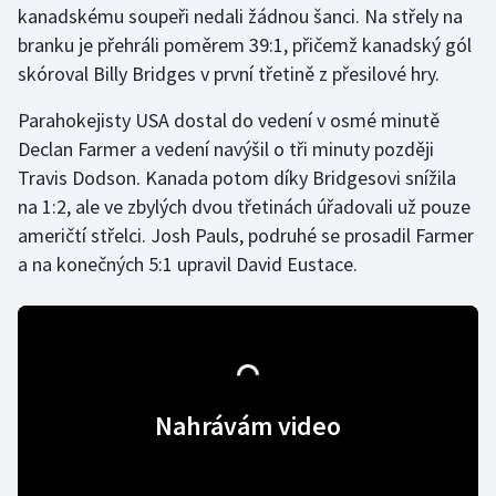
kanadskému soupeři nedali žádnou šanci. Na střely na
branku je přehráli poměrem 39:1, přičemž kanadský gól
Gymnastika
skóroval Billy Bridges v první třetině z přesilové hry.
Házená
Parahokejisty USA dostal do vedení v osmé minutě
Declan Farmer a vedení navýšil o tři minuty později
Jezdectví
Travis Dodson. Kanada potom díky Bridgesovi snížila
na 1:2, ale ve zbylých dvou třetinách úřadovali už pouze
Judo
američtí střelci. Josh Pauls, podruhé se prosadil Farmer
a na konečných 5:1 upravil David Eustace.
Krasobruslení
Lezení
Lyže a snowboard
Nahrávám video
Moderní pětiboj
Motorsport