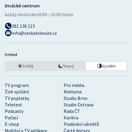
Divácké centrum
každý všední den:
8:00—16:00 hodin
261 136 113
info@ceskatelevize.cz
Vzhled
Světlý
Tmavý
Systém
TV program
Pro média
Živé vysílání
Reklama
TV poplatky
Studio Brno
Teletext
Studio Ostrava
Podcasty
Rada ČT
Počasí
Kariéra
E-shop
Podávání námětů
Mobilní a TV aplikace
Časté dotazy