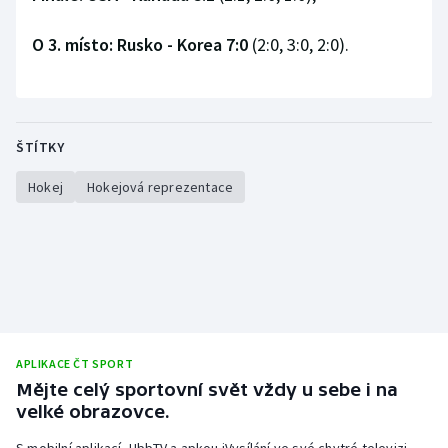
Stolní tenis
O 3. místo: Rusko - Korea 7:0
(2:0, 3:0, 2:0).
Triatlon
Veslování
ŠTÍTKY
Vodní slalom
Hokej
Hokejová reprezentace
Volejbal
Ostatní
APLIKACE ČT SPORT
Mějte celý sportovní svět vždy u sebe i na
velké obrazovce.