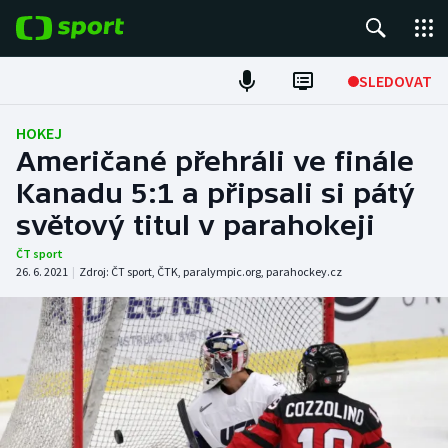
POPULÁRNÍ
SLEDOVAT
Fotbal
HOKEJ
Američané přehráli ve finále
Hokej
Kanadu 5:1 a připsali si pátý
světový titul v parahokeji
Tenis
ČT sport
Atletika
26. 6. 2021
|
Zdroj:
ČT sport
,
ČTK
,
paralympic.org
,
parahockey.cz
Cyklistika
DALŠÍ SPORTY
Americký fotbal
NEPŘEHLÉDNĚTE