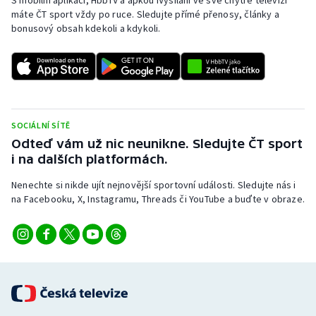
S mobilní aplikací, HbbTV a apkou iVysílání ve své chytré televizi
máte ČT sport vždy po ruce. Sledujte přímé přenosy, články a
bonusový obsah kdekoli a kdykoli.
SOCIÁLNÍ SÍTĚ
Odteď vám už nic neunikne. Sledujte ČT sport
i na dalších platformách.
Nenechte si nikde ujít nejnovější sportovní události. Sledujte nás i
na Facebooku, X, Instagramu, Threads či YouTube a buďte v obraze.