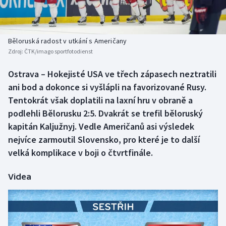
Baseball a softbal
Soutěže
Basketbal
Historické návraty
Běloruská radost v utkání s Američany
Zdroj:
ČTK/imago sportfotodienst
Biatlon
Aplikace ČT sport
Ostrava – Hokejisté USA ve třech zápasech neztratili
Boby a skeleton
AZ kvíz
ani bod a dokonce si vyšlápli na favorizované Rusy.
Tentokrát však doplatili na laxní hru v obraně a
Box
podlehli Bělorusku 2:5. Dvakrát se trefil běloruský
kapitán Kaljužnyj. Vedle Američanů asi výsledek
Curling
nejvíce zarmoutil Slovensko, pro které je to další
velká komplikace v boji o čtvrtfinále.
Dostihy
Florbal
Videa
Futsal
Golf