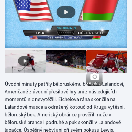
Gymnastika
Házená
Jezdectví
Judo
Krasobruslení
Úvodní minuty patřily běloruskému brankáři Lalandovi,
+ 6 dalších
Lezení
Američané z úvodní přesilové hry ani z následujících
Lyže a snowboard
momentů nic nevytěžili. Eichelova rána skončila na
Lalandově masce a odražený kotouč od Kruga vytěsnil
Moderní pětiboj
běloruský bek. Americký obránce prověřil muže v
běloruské brance i podruhé a puk skončil v Lalandově
Motorsport
lapačce. Úspěšný nebyl ani při svém pokusu Lewis.