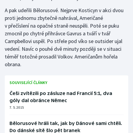
Stolní tenis
A pak udeřili Bělorusové. Nejprve Kosticyn v akci dvou
proti jednomu zbytečně nahrával, Američané
Triatlon
v přečíslení na opačné straně neuspěli. Poté se puku
Veslování
zmocnil po chytré přihrávce Gavrus a tváří v tvář
Campbellovi uspěl. Po střele pod víko se outsider ujal
Vodní slalom
vedení. Navíc o pouhé dvě minuty později se v situaci
téměř totožné prosadil Volkov. Američanům hořela
Volejbal
obrana.
Ostatní
SOUVISEJÍCÍ ČLÁNKY
Češi zvítězili po zásluze nad Francií 5:1, dva
góly dal obránce Němec
7. 5. 2015
Bělorusové hráli tak, jak by Dánové sami chtěli.
Do dánské sítě šlo pět branek