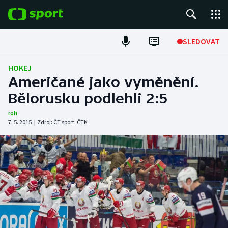
POPULÁRNÍ
SLEDOVAT
Fotbal
HOKEJ
Američané jako vyměnění.
Hokej
Bělorusku podlehli 2:5
Tenis
roh
7. 5. 2015
|
Zdroj:
ČT sport
,
ČTK
Atletika
Cyklistika
DALŠÍ SPORTY
Americký fotbal
NEPŘEHLÉDNĚTE