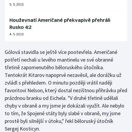
5. 5. 2015
Houževnatí Američané překvapivě přehráli
Rusko 4:2
4. 5. 2015
Gólová stavidla se ještě více pootevřela. Američané
potřetí nechali u levého mantinelu ve své obranné
třetině zapomenutého běloruského útočníka.
Tentokrát Kitarov napoprvé nezavěsil, ale dorážku už
zvládl s přehledem. O minutu později vrátil naději
favoritovi Nelson, který dostal nezištnou přihrávku před
prázdnou branku od Eichela. "V druhé třetině udělali
chyby v obraně a my jsme je dokázali využít. Ale nebylo
to tím, že Spojené státy byly slabé v obraně, my jsme
prostě byli silnější v útoku," řekl běloruský útočník
Sergej Kosticyn.