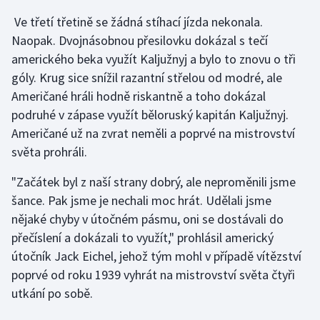
Ve třetí třetině se žádná stíhací jízda nekonala.
Naopak. Dvojnásobnou přesilovku dokázal s tečí
amerického beka využít Kaljužnyj a bylo to znovu o tři
góly. Krug sice snížil razantní střelou od modré, ale
Američané hráli hodně riskantně a toho dokázal
podruhé v zápase využít běloruský kapitán Kaljužnyj.
Američané už na zvrat neměli a poprvé na mistrovství
světa prohráli.
"Začátek byl z naší strany dobrý, ale neproměnili jsme
šance. Pak jsme je nechali moc hrát. Udělali jsme
nějaké chyby v útočném pásmu, oni se dostávali do
přečíslení a dokázali to využít," prohlásil americký
útočník Jack Eichel, jehož tým mohl v případě vítězství
poprvé od roku 1939 vyhrát na mistrovství světa čtyři
utkání po sobě.