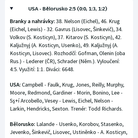
USA - Bělorusko 2:5 (0:0, 1:3, 1:2)
Branky a nahrávky:
38. Nelson (Eichel), 46. Krug
(Eichel, Lewis) - 32. Gavrus (Lisovec, Šinkevič), 34.
Volkov (S. Kosticyn), 37. Kitarov (S. Kosticyn), 42.
Kaljužnyj (A. Kosticyn, Usenko), 49. Kaljužnyj (A.
Kosticyn, Lisovec). Rozhodčí: Gofman, Olenin (oba
Rus.) - Lederer (ČR), Schrader (Něm.). Vyloučení:
4:5. Využití: 1:1. Diváci: 6648.
USA:
Campbell - Faulk, Krug, Jones, Reilly, Murphy,
Moore, Redmond, Gardiner - Morin, Bonino, Lee -
Sş+í Arcobello, Vesey - Lewis, Eichel, Nelson -
Larkin, Hendricks, Sexton. Trenér: Todd Richards.
Bělorusko:
Lalande - Usenko, Korobov, Stasenko,
Jevenko, Šinkevič, Lisovec, Ustiněnko - A. Kosticyn,