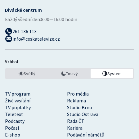
Divácké centrum
každý všední den:
8:00—16:00 hodin
261 136 113
info@ceskatelevize.cz
Vzhled
Světlý
Tmavý
Systém
TV program
Pro média
Živé vysílání
Reklama
TV poplatky
Studio Brno
Teletext
Studio Ostrava
Podcasty
Rada ČT
Počasí
Kariéra
E-shop
Podávání námětů