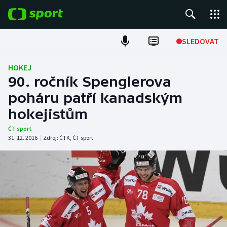
POPULÁRNÍ
SLEDOVAT
Fotbal
HOKEJ
90. ročník Spenglerova
Hokej
poháru patří kanadským
hokejistům
Tenis
ČT sport
Atletika
31. 12. 2016
|
Zdroj:
ČTK
,
ČT sport
Cyklistika
DALŠÍ SPORTY
Americký fotbal
NEPŘEHLÉDNĚTE