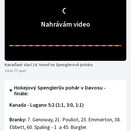
Olympijské hry
Nahrávám video
Parasport
Plavání
Plážový volejbal
Ragby
Kanaďané slaví 14. triumf na Spenglerově poháru
Zdroj:
ČT sport
Rychlobruslení
Hokejový Spenglerův pohár v Davosu -
Rychlostní kanoistika
finále:
Kanada - Lugano 5:2 (1:1, 3:0, 1:1)
Short track
Branky:
7. Genoway, 21. Pouliot, 23. Emmerton, 38.
Sportovní střelba
Ebbett, 60. Spaling - 1. a 45. Bürgler.