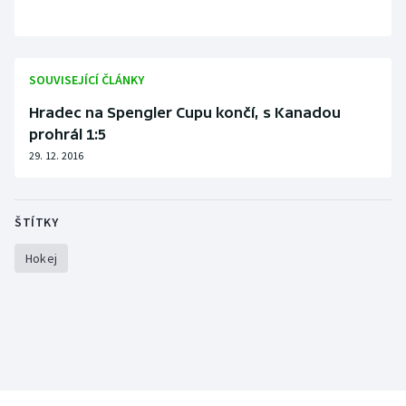
Stolní tenis
Triatlon
SOUVISEJÍCÍ ČLÁNKY
Veslování
Hradec na Spengler Cupu končí, s Kanadou
prohrál 1:5
Vodní slalom
29. 12. 2016
Volejbal
ŠTÍTKY
Ostatní
Hokej