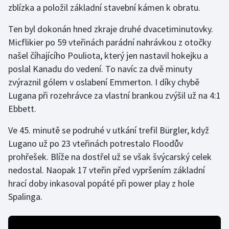
zblízka a položil základní stavební kámen k obratu.
Gymnastika
Ten byl dokonán hned zkraje druhé dvacetiminutovky.
Micflikier po 59 vteřinách parádní nahrávkou z otočky
Házená
našel číhajícího Pouliota, který jen nastavil hokejku a
poslal Kanadu do vedení. To navíc za dvě minuty
Jezdectví
zvýraznil gólem v oslabení Emmerton. I díky chybě
Lugana při rozehrávce za vlastní brankou zvýšil už na 4:1
Judo
Ebbett.
Krasobruslení
Ve 45. minutě se podruhé v utkání trefil Bürgler, když
Lugano už po 23 vteřinách potrestalo Floodův
Lezení
prohřešek. Blíže na dostřel už se však švýcarský celek
nedostal. Naopak 17 vteřin před vypršením základní
Lyže a snowboard
hrací doby inkasoval popáté při power play z hole
Moderní pětiboj
Spalinga.
Motorsport