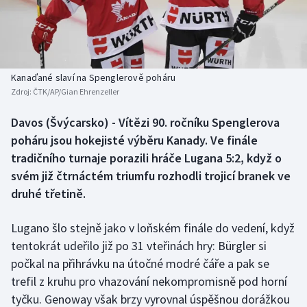
Baseball a softbal
Soutěže
Basketbal
Historické návraty
Biatlon
Aplikace ČT sport
Kanaďané slaví na Spenglerově poháru
Zdroj:
ČTK/AP/Gian Ehrenzeller
Boby a skeleton
AZ kvíz
Davos (Švýcarsko) - Vítězi 90. ročníku Spenglerova
poháru jsou hokejisté výběru Kanady. Ve finále
Box
tradičního turnaje porazili hráče Lugana 5:2, když o
Curling
svém již čtrnáctém triumfu rozhodli trojicí branek ve
druhé třetině.
Dostihy
Lugano šlo stejně jako v loňském finále do vedení, když
Florbal
tentokrát udeřilo již po 31 vteřinách hry: Bürgler si
počkal na přihrávku na útočné modré čáře a pak se
Futsal
trefil z kruhu pro vhazování nekompromisně pod horní
tyčku. Genoway však brzy vyrovnal úspěšnou dorážkou
Golf