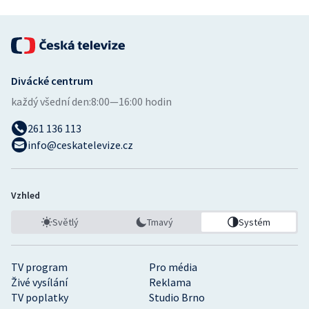
Divácké centrum
každý všední den:
8:00—16:00 hodin
261 136 113
info@ceskatelevize.cz
Vzhled
Světlý
Tmavý
Systém
TV program
Pro média
Živé vysílání
Reklama
TV poplatky
Studio Brno