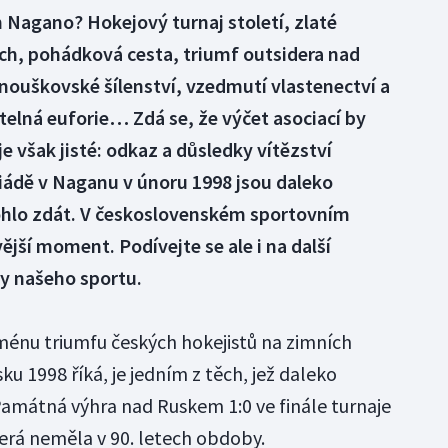
Nagano? Hokejový turnaj století, zlaté
h, pohádková cesta, triumf outsidera nad
nouškovské šílenství, vzedmutí vlastenectví a
elná euforie… Zdá se, že výčet asociací by
e však jisté: odkaz a důsledky vítězství
iádě v Naganu v únoru 1998 jsou daleko
mohlo zdát. V československém sportovním
ější moment. Podívejte se ale i na další
ny našeho sportu.
ménu triumfu českých hokejistů na zimních
u 1998 říká, je jedním z těch, jež daleko
 Památná výhra nad Ruskem 1:0 ve finále turnaje
terá neměla v 90. letech obdoby.