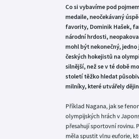
Co si vybavíme pod pojmem 
medaile, neočekávaný úspěc
favority, Dominik Hašek, fa
národní hrdosti, neopakovat
mohl být nekonečný, jedno j
českých hokejistů na olymp
silnější, než se v té době 
století těžko hledat působiv
milníky, které utvářely ději
Příklad Nagana, jak se feno
olympijských hrách v Japonsk
přesahují sportovní rovinu.
měla spustit vlnu euforie, k