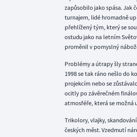
zapůsobilo jako spása. Jak
turnajem, lidé hromadně upí
přehlížený tým, který se so
ostudu jako na letním Světo
proměnil v pomyslný nábože
Problémy a útrapy šly stranou
1998 se tak ráno nešlo do k
projekcím nebo se zůstávalo d
ocitly po závěrečném finál
atmosféře, která se možná 
Trikolory, vlajky, skandován
českých měst. Vzedmutí národ