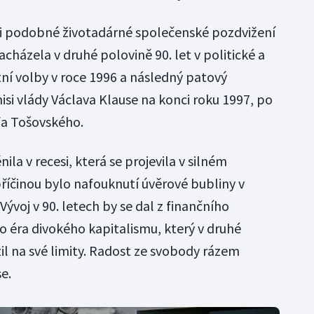
 si podobné životadárné společenské pozdvižení
acházela v druhé polovině 90. let v politické a
ní volby v roce 1996 a následný patový
misi vlády Václava Klause na konci roku 1997, po
fa Tošovského.
la v recesi, která se projevila v silném
íčinou bylo nafouknutí úvěrové bubliny v
Vývoj v 90. letech by se dal z finančního
o éra divokého kapitalismu, který v druhé
il na své limity. Radost ze svobody rázem
e.