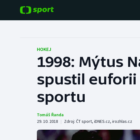
POPULÁRNÍ
DALŠÍ SPORTY
Fotbal
Americký fotbal
HOKEJ
1998: Mýtus 
Hokej
Baseball a softbal
spustil eufori
Tenis
Basketbal
Atletika
sportu
Biatlon
Cyklistika
Boby a skeleton
Tomáš Řanda
29. 10. 2018
|
Zdroj:
ČT sport
,
iDNES.cz
,
irozhlas.cz
Box