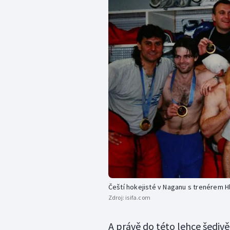
Čeští hokejisté v Naganu s trenérem 
Zdroj:
isifa.com
A právě do této lehce šedivě