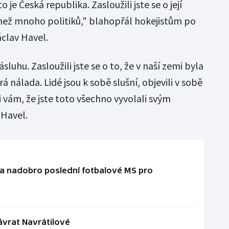
o je Česká republika. Zasloužili jste se o její
než mnoho politiků," blahopřál hokejistům po
áclav Havel.
sluhu. Zasloužili jste se o to, že v naší zemi byla
á nálada. Lidé jsou k sobě slušní, objevili v sobě
 vám, že jste toto všechno vyvolali svým
 Havel.
 a nadobro poslední fotbalové MS pro
návrat Navrátilové