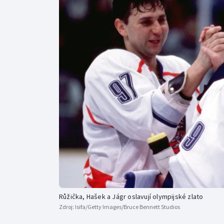
Curling
Dostihy
Florbal
Futsal
Golf
Gymnastika
Růžička, Hašek a Jágr oslavují olympijské zlato
Zdroj:
Isifa/Getty Images/Bruce Bennett Studios