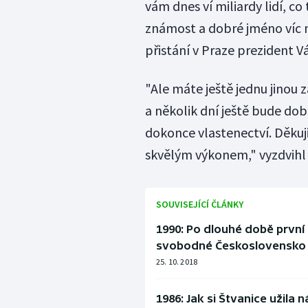
vám dnes ví miliardy lidí, co t
známost a dobré jméno víc 
přistání v Praze prezident V
"Ale máte ještě jednu jinou zá
a několik dní ještě bude dobr
dokonce vlastenectví. Děkuji
skvělým výkonem," vyzdvihl
SOUVISEJÍCÍ ČLÁNKY
1990: Po dlouhé době první
svobodné Československo
25. 10. 2018
1986: Jak si Štvanice užila 