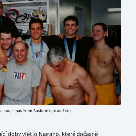
Hlinkou a masérem Šaškem (uprostřed)
jící doby vlétlo Nagano, které dočasně