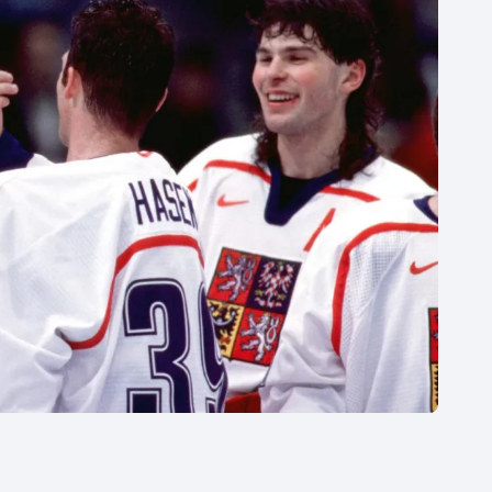
Moderní pětiboj
Triatlon
Motorsport
Veslování
Olympijské hry
Vodní slalom
Parasport
Volejbal
Plavání
Ostatní
Plážový volejbal