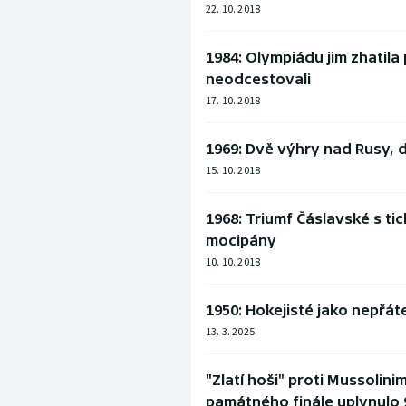
22. 10. 2018
1984: Olympiádu jim zhatila 
neodcestovali
17. 10. 2018
1969: Dvě výhry nad Rusy, 
15. 10. 2018
1968: Triumf Čáslavské s ti
mocipány
10. 10. 2018
1950: Hokejisté jako nepřát
13. 3. 2025
"Zlatí hoši" proti Mussolini
památného finále uplynulo 9