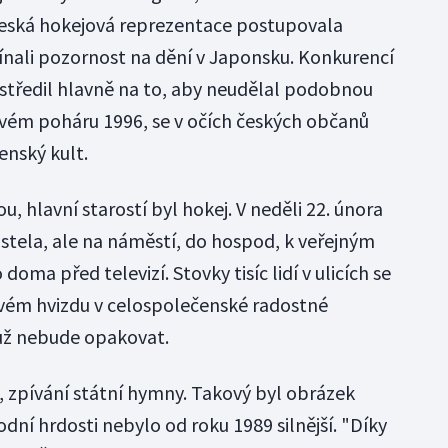
 česká hokejová reprezentace postupovala
nali pozornost na dění v Japonsku. Konkurencí
ustředil hlavně na to, aby neudělal podobnou
vém poháru 1996, se v očích českých občanů
nský kult.
, hlavní starostí byl hokej. V neděli 22. února
ostela, ale na náměstí, do hospod, k veřejným
oma před televizí. Stovky tisíc lidí v ulicích se
ovém hvizdu v celospolečenské radostné
už nebude opakovat.
í, zpívání státní hymny. Takový byl obrázek
ní hrdosti nebylo od roku 1989 silnější. "Díky