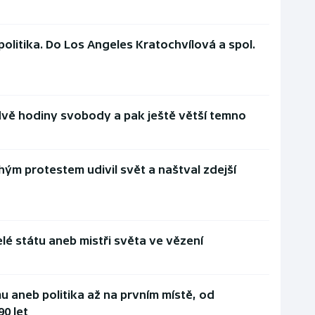
politika. Do Los Angeles Kratochvílová a spol.
dvě hodiny svobody a pak ještě větší temno
chým protestem udivil svět a naštval zdejší
elé státu aneb mistři světa ve vězení
mu aneb politika až na prvním místě, od
0 let