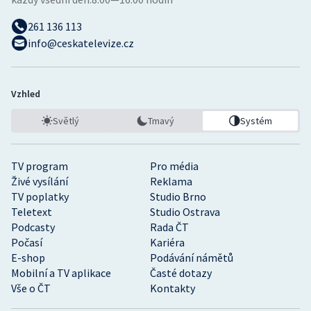
261 136 113
info@ceskatelevize.cz
Vzhled
Světlý
Tmavý
Systém
TV program
Pro média
Živé vysílání
Reklama
TV poplatky
Studio Brno
Teletext
Studio Ostrava
Podcasty
Rada ČT
Počasí
Kariéra
E-shop
Podávání námětů
Mobilní a TV aplikace
Časté dotazy
Vše o ČT
Kontakty