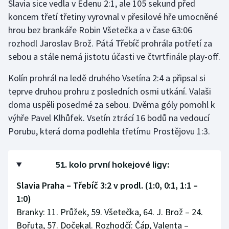
Slavia sice vedla v Edenu 2:1, ale 105 sekund před
koncem třetí třetiny vyrovnal v přesilové hře umocněné
hrou bez brankáře Robin Všetečka a v čase 63:06
rozhodl Jaroslav Brož. Pátá Třebíč prohrála potřetí za
sebou a stále nemá jistotu účasti ve čtvrtfinále play-off.
Kolín prohrál na ledě druhého Vsetína 2:4 a připsal si
teprve druhou prohru z posledních osmi utkání. Valaši
doma uspěli posedmé za sebou. Dvěma góly pomohl k
výhře Pavel Klhůfek. Vsetín ztrácí 16 bodů na vedoucí
Porubu, která doma podlehla třetímu Prostějovu 1:3.
51. kolo první hokejové ligy:
Slavia Praha – Třebíč 3:2 v prodl. (1:0, 0:1, 1:1 –
1:0)
Branky: 11. Průžek, 59. Všetečka, 64. J. Brož – 24.
Bořuta, 57. Dočekal. Rozhodčí: Čáp, Valenta –