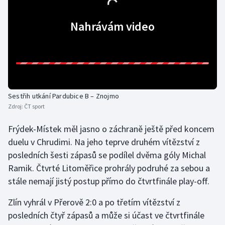
Olympijské hry
Nahrávám video
Parasport
Plavání
Plážový volejbal
Sestřih utkání Pardubice B – Znojmo
Zdroj:
ČT sport
Ragby
Frýdek-Místek měl jasno o záchraně ještě před koncem
Rychlobruslení
duelu v Chrudimi. Na jeho teprve druhém vítězství z
posledních šesti zápasů se podílel dvěma góly Michal
Rychlostní kanoistika
Ramik. Čtvrté Litoměřice prohrály podruhé za sebou a
stále nemají jistý postup přímo do čtvrtfinále play-off.
Short track
Zlín vyhrál v Přerově 2:0 a po třetím vítězství z
Sportovní střelba
posledních čtyř zápasů a může si účast ve čtvrtfinále