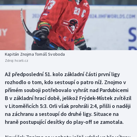
Baseball a softbal
Soutěže
Basketbal
Historické návraty
Biatlon
Aplikace ČT sport
Boby a skeleton
AZ kvíz
Kapitán Znojma Tomáš Svoboda
Zdroj:
hcorli.cz
Box
Až předposlední 51. kolo základní části první ligy
Curling
rozhodlo o tom, kdo sestoupí o patro níž. Znojmo v
přímém souboji potřebovalo vyhrát nad Pardubicemi
Dostihy
B v základní hrací době, jelikož Frýdek-Místek zvítězil
v Litoměřicích 5:3. Orli však prohráli 2:4, přišli o naději
Florbal
na záchranu a sestoupí do druhé ligy. Situace na
hraně postupující desítky do play-off se zamotala.
Futsal
Golf