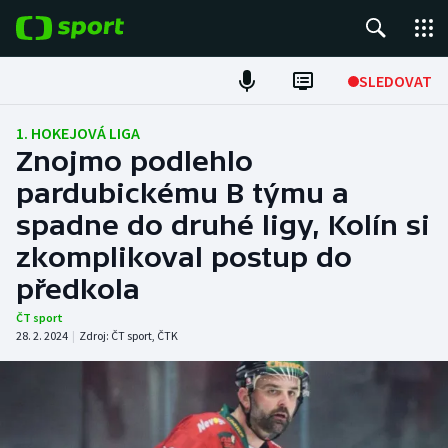
POPULÁRNÍ
SLEDOVAT
Fotbal
1. HOKEJOVÁ LIGA
Znojmo podlehlo
Hokej
pardubickému B týmu a
spadne do druhé ligy, Kolín si
Tenis
zkomplikoval postup do
Atletika
předkola
Cyklistika
ČT sport
28. 2. 2024
|
Zdroj:
ČT sport
,
ČTK
DALŠÍ SPORTY
Americký fotbal
NEPŘEHLÉDNĚTE