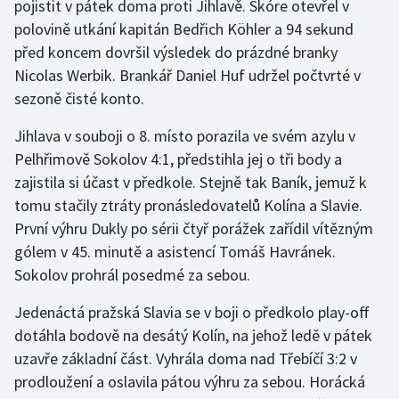
pojistit v pátek doma proti Jihlavě. Skóre otevřel v
Stolní tenis
polovině utkání kapitán Bedřich Köhler a 94 sekund
před koncem dovršil výsledek do prázdné branky
Triatlon
Nicolas Werbik. Brankář Daniel Huf udržel počtvrté v
sezoně čisté konto.
Veslování
Jihlava v souboji o 8. místo porazila ve svém azylu v
Vodní slalom
Pelhřimově Sokolov 4:1, předstihla jej o tři body a
zajistila si účast v předkole. Stejně tak Baník, jemuž k
Volejbal
tomu stačily ztráty pronásledovatelů Kolína a Slavie.
Ostatní
První výhru Dukly po sérii čtyř porážek zařídil vítězným
gólem v 45. minutě a asistencí Tomáš Havránek.
Sokolov prohrál posedmé za sebou.
Jedenáctá pražská Slavia se v boji o předkolo play-off
dotáhla bodově na desátý Kolín, na jehož ledě v pátek
uzavře základní část. Vyhrála doma nad Třebíčí 3:2 v
prodloužení a oslavila pátou výhru za sebou. Horácká