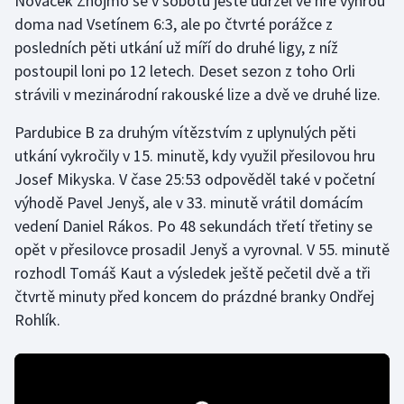
Nováček Znojmo se v sobotu ještě udržel ve hře výhrou
doma nad Vsetínem 6:3, ale po čtvrté porážce z
Gymnastika
posledních pěti utkání už míří do druhé ligy, z níž
postoupil loni po 12 letech. Deset sezon z toho Orli
Házená
strávili v mezinárodní rakouské lize a dvě ve druhé lize.
Jezdectví
Pardubice B za druhým vítězstvím z uplynulých pěti
utkání vykročily v 15. minutě, kdy využil přesilovou hru
Judo
Josef Mikyska. V čase 25:53 odpověděl také v početní
výhodě Pavel Jenyš, ale v 33. minutě vrátil domácím
Krasobruslení
vedení Daniel Rákos. Po 48 sekundách třetí třetiny se
opět v přesilovce prosadil Jenyš a vyrovnal. V 55. minutě
Lezení
rozhodl Tomáš Kaut a výsledek ještě pečetil dvě a tři
čtvrtě minuty před koncem do prázdné branky Ondřej
Lyže a snowboard
Rohlík.
Moderní pětiboj
Motorsport