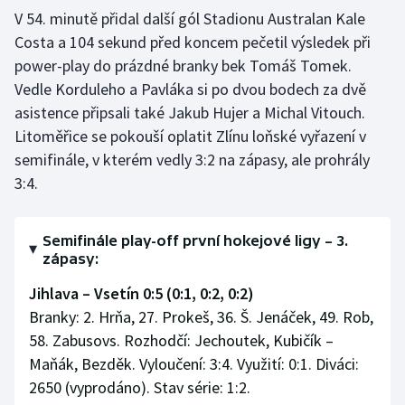
Stolní tenis
V 54. minutě přidal další gól Stadionu Australan Kale
Costa a 104 sekund před koncem pečetil výsledek při
Triatlon
power-play do prázdné branky bek Tomáš Tomek.
Vedle Korduleho a Pavláka si po dvou bodech za dvě
Veslování
asistence připsali také Jakub Hujer a Michal Vitouch.
Litoměřice se pokouší oplatit Zlínu loňské vyřazení v
Vodní slalom
semifinále, v kterém vedly 3:2 na zápasy, ale prohrály
3:4.
Volejbal
Ostatní
Semifinále play-off první hokejové ligy – 3.
zápasy:
Jihlava – Vsetín 0:5 (0:1, 0:2, 0:2)
Branky: 2. Hrňa, 27. Prokeš, 36. Š. Jenáček, 49. Rob,
58. Zabusovs. Rozhodčí: Jechoutek, Kubičík –
Maňák, Bezděk. Vyloučení: 3:4. Využití: 0:1. Diváci:
2650 (vyprodáno). Stav série: 1:2.