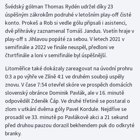
Švédský gólman Thomas Rydén udržel díky 23
Olympijské hry
úspěšným zákrokům podruhé v letošním play-off čisté
konto. Prokeš a Rob si vedle gólu připsali i asistenci,
Parasport
dvě přihrávky zaznamenal Tomáš Jandus. Vsetín hraje v
play-off s Jihlavou popáté za sebou. V letech 2021 v
Plavání
semifinále a 2022 ve finále neuspěl, předloni ve
Plážový volejbal
čtvrtfinále a loni v semifinále byl úspěšnější.
Litoměřice také dokázaly zareagovat na úvodní prohru
Ragby
0:3 a po výhře ve Zlíně 4:1 ve druhém souboji uspěly
znovu. V čase 7:54 otevřel skóre ve prospěch domácích
Rychlobruslení
slovenský obránce Dominik Pavlák, ale v 16. minutě
Rychlostní kanoistika
odpověděl Zdeněk Čáp. Ve druhé třetině se postaral o
zlom v utkání dvěma góly Pavel Kordule. Nejdříve se
Short track
prosadil ve 33. minutě po Pavlákově akci a 21 sekund
před druhou pauzou dorazil bekhendem puk do odkryté
Sportovní střelba
branky.