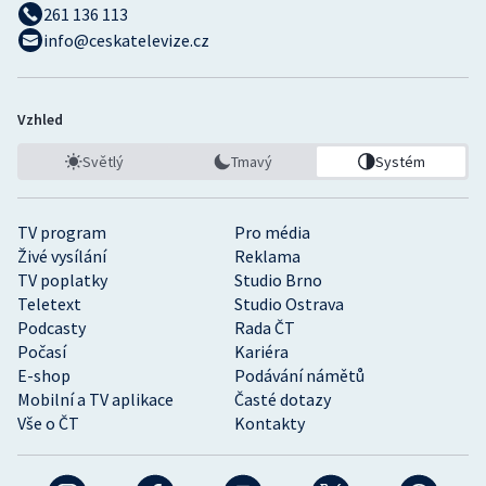
261 136 113
info@ceskatelevize.cz
Vzhled
Světlý
Tmavý
Systém
TV program
Pro média
Živé vysílání
Reklama
TV poplatky
Studio Brno
Teletext
Studio Ostrava
Podcasty
Rada ČT
Počasí
Kariéra
E-shop
Podávání námětů
Mobilní a TV aplikace
Časté dotazy
Vše o ČT
Kontakty