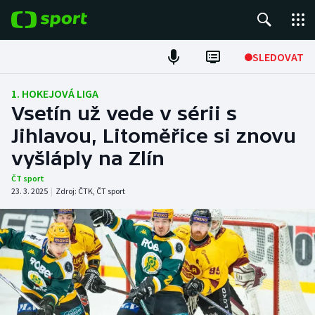
POPULÁRNÍ
SLEDOVAT
Fotbal
1. HOKEJOVÁ LIGA
Vsetín už vede v sérii s
Hokej
Jihlavou, Litoměřice si znovu
vyšláply na Zlín
Tenis
ČT sport
Atletika
23. 3. 2025
|
Zdroj:
ČTK
,
ČT sport
Cyklistika
DALŠÍ SPORTY
Americký fotbal
NEPŘEHLÉDNĚTE