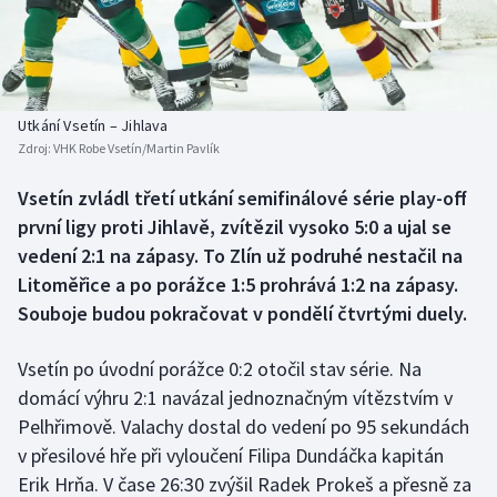
Baseball a softbal
Soutěže
Basketbal
Historické návraty
Biatlon
Aplikace ČT sport
Utkání Vsetín – Jihlava
Zdroj:
VHK Robe Vsetín/Martin Pavlík
Boby a skeleton
AZ kvíz
Vsetín zvládl třetí utkání semifinálové série play-off
první ligy proti Jihlavě, zvítězil vysoko 5:0 a ujal se
Box
vedení 2:1 na zápasy. To Zlín už podruhé nestačil na
Curling
Litoměřice a po porážce 1:5 prohrává 1:2 na zápasy.
Souboje budou pokračovat v pondělí čtvrtými duely.
Dostihy
Vsetín po úvodní porážce 0:2 otočil stav série. Na
Florbal
domácí výhru 2:1 navázal jednoznačným vítězstvím v
Pelhřimově. Valachy dostal do vedení po 95 sekundách
Futsal
v přesilové hře při vyloučení Filipa Dundáčka kapitán
Erik Hrňa. V čase 26:30 zvýšil Radek Prokeš a přesně za
Golf