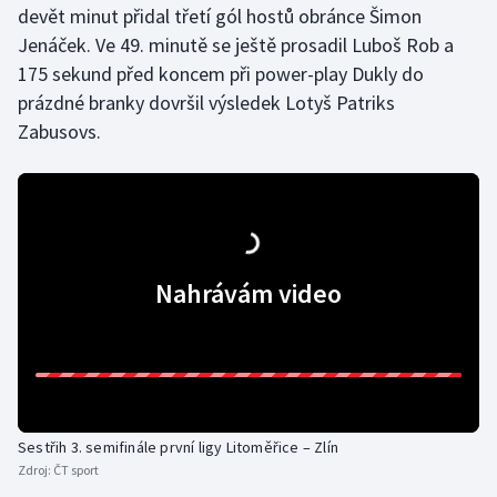
devět minut přidal třetí gól hostů obránce Šimon
Jenáček. Ve 49. minutě se ještě prosadil Luboš Rob a
Gymnastika
175 sekund před koncem při power-play Dukly do
prázdné branky dovršil výsledek Lotyš Patriks
Házená
Zabusovs.
Jezdectví
Judo
Krasobruslení
Nahrávám video
Lezení
Lyže a snowboard
Moderní pětiboj
Sestřih 3. semifinále první ligy Litoměřice – Zlín
Zdroj:
ČT sport
Motorsport