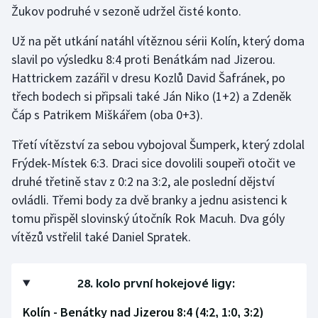
Žukov podruhé v sezoně udržel čisté konto.
Olympijské hry
Už na pět utkání natáhl vítěznou sérii Kolín, který doma
Parasport
slavil po výsledku 8:4 proti Benátkám nad Jizerou.
Hattrickem zazářil v dresu Kozlů David Šafránek, po
Plavání
třech bodech si připsali také Ján Niko (1+2) a Zdeněk
Čáp s Patrikem Miškářem (oba 0+3).
Plážový volejbal
Třetí vítězství za sebou vybojoval Šumperk, který zdolal
Ragby
Frýdek-Místek 6:3. Draci sice dovolili soupeři otočit ve
druhé třetině stav z 0:2 na 3:2, ale poslední dějství
Rychlobruslení
ovládli. Třemi body za dvě branky a jednu asistenci k
tomu přispěl slovinský útočník Rok Macuh. Dva góly
Rychlostní kanoistika
vítězů vstřelil také Daniel Spratek.
Short track
28. kolo první hokejové ligy:
Sportovní střelba
Kolín - Benátky nad Jizerou 8:4 (4:2, 1:0, 3:2)