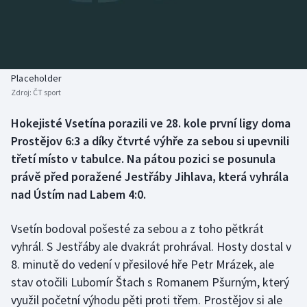
Baseball a softbal
Soutěže
Basketbal
Historické návraty
Biatlon
Aplikace ČT sport
Placeholder
Zdroj:
ČT sport
Boby a skeleton
AZ kvíz
Hokejisté Vsetína porazili ve 28. kole první ligy doma
Prostějov 6:3 a díky čtvrté výhře za sebou si upevnili
Box
třetí místo v tabulce. Na pátou pozici se posunula
Curling
právě před poražené Jestřáby Jihlava, která vyhrála
nad Ústím nad Labem 4:0.
Dostihy
Vsetín bodoval pošesté za sebou a z toho pětkrát
Florbal
vyhrál. S Jestřáby ale dvakrát prohrával. Hosty dostal v
8. minutě do vedení v přesilové hře Petr Mrázek, ale
Futsal
stav otočili Lubomír Štach s Romanem Pšurným, který
využil početní výhodu pěti proti třem. Prostějov si ale
Golf