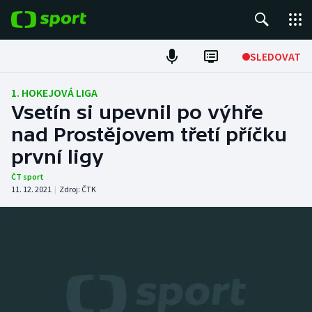
POPULÁRNÍ
SLEDOVAT
Fotbal
1. HOKEJOVÁ LIGA
Vsetín si upevnil po výhře
Hokej
nad Prostějovem třetí příčku
první ligy
Tenis
ČT sport
Atletika
11. 12. 2021
|
Zdroj:
ČTK
Cyklistika
DALŠÍ SPORTY
Americký fotbal
NEPŘEHLÉDNĚTE