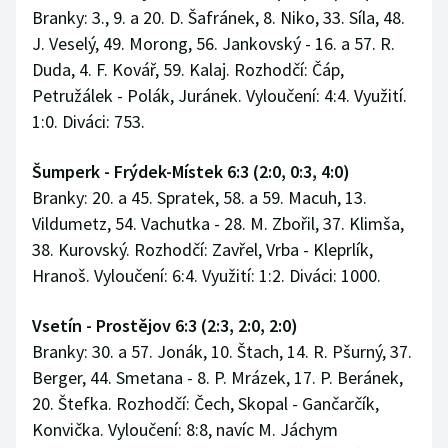
Stolní tenis
Branky: 3., 9. a 20. D. Šafránek, 8. Niko, 33. Síla, 48.
J. Veselý, 49. Morong, 56. Jankovský - 16. a 57. R.
Triatlon
Duda, 4. F. Kovář, 59. Kalaj. Rozhodčí: Čáp,
Petružálek - Polák, Juránek. Vyloučení: 4:4. Využití.
Veslování
1:0. Diváci: 753.
Vodní slalom
Šumperk - Frýdek-Místek 6:3 (2:0, 0:3, 4:0)
Branky: 20. a 45. Spratek, 58. a 59. Macuh, 13.
Volejbal
Vildumetz, 54. Vachutka - 28. M. Zbořil, 37. Klimša,
38. Kurovský. Rozhodčí: Zavřel, Vrba - Kleprlík,
Ostatní
Hranoš. Vyloučení: 6:4. Využití: 1:2. Diváci: 1000.
Vsetín - Prostějov 6:3 (2:3, 2:0, 2:0)
Branky: 30. a 57. Jonák, 10. Štach, 14. R. Pšurný, 37.
Berger, 44. Smetana - 8. P. Mrázek, 17. P. Beránek,
20. Štefka. Rozhodčí: Čech, Skopal - Gančarčík,
Konvička. Vyloučení: 8:8, navíc M. Jáchym