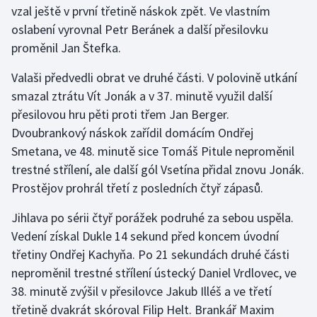
vzal ještě v první třetině náskok zpět. Ve vlastním
oslabení vyrovnal Petr Beránek a další přesilovku
Gymnastika
proměnil Jan Štefka.
Házená
Valaši předvedli obrat ve druhé části. V polovině utkání
smazal ztrátu Vít Jonák a v 37. minutě využil další
Jezdectví
přesilovou hru pěti proti třem Jan Berger.
Dvoubrankový náskok zařídil domácím Ondřej
Judo
Smetana, ve 48. minutě sice Tomáš Pitule neproměnil
trestné střílení, ale další gól Vsetína přidal znovu Jonák.
Krasobruslení
Prostějov prohrál třetí z posledních čtyř zápasů.
Lezení
Jihlava po sérii čtyř porážek podruhé za sebou uspěla.
Vedení získal Dukle 14 sekund před koncem úvodní
Lyže a snowboard
třetiny Ondřej Kachyňa. Po 21 sekundách druhé části
Moderní pětiboj
neproměnil trestné střílení ústecký Daniel Vrdlovec, ve
38. minutě zvýšil v přesilovce Jakub Illéš a ve třetí
Motorsport
třetině dvakrát skóroval Filip Helt. Brankář Maxim