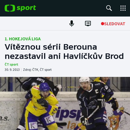
POPULÁRNÍ
SLEDOVAT
Fotbal
1. HOKEJOVÁ LIGA
Vítěznou sérii Berouna
Hokej
nezastavil ani Havlíčkův Brod
Tenis
ČT sport
30. 9. 2013
|
Zdroj:
ČTK
,
ČT sport
Atletika
Cyklistika
DALŠÍ SPORTY
Americký fotbal
NEPŘEHLÉDNĚTE