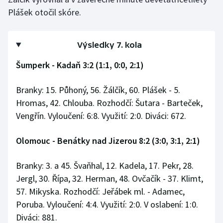
Plášek otočil skóre.
Olympijské hry
Parasport
Výsledky 7. kola
Plavání
Šumperk - Kadaň 3:2 (1:1, 0:0, 2:1)
Plážový volejbal
Branky: 15. Půhoný, 56. Žálčík, 60. Plášek - 5.
Hromas, 42. Chlouba. Rozhodčí: Šutara - Barteček,
Ragby
Vengřín. Vyloučení: 6:8. Využití: 2:0. Diváci: 672.
Rychlobruslení
Olomouc - Benátky nad Jizerou 8:2 (3:0, 3:1, 2:1)
Rychlostní kanoistika
Branky: 3. a 45. Švaňhal, 12. Kadela, 17. Pekr, 28.
Jergl, 30. Řípa, 32. Herman, 48. Ovčačík - 37. Klimt,
Short track
57. Mikyska. Rozhodčí: Jeřábek ml. - Adamec,
Poruba. Vyloučení: 4:4. Využití: 2:0. V oslabení: 1:0.
Sportovní střelba
Diváci: 881.