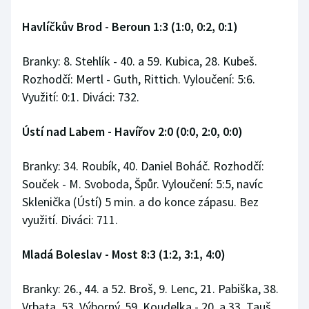
Stolní tenis
Havlíčkův Brod - Beroun 1:3 (1:0, 0:2, 0:1)
Triatlon
Branky: 8. Stehlík - 40. a 59. Kubica, 28. Kubeš.
Veslování
Rozhodčí: Mertl - Guth, Rittich. Vyloučení: 5:6.
Využití: 0:1. Diváci: 732.
Vodní slalom
Ústí nad Labem - Havířov 2:0 (0:0, 2:0, 0:0)
Volejbal
Branky: 34. Roubík, 40. Daniel Boháč. Rozhodčí:
Ostatní
Souček - M. Svoboda, Špůr. Vyloučení: 5:5, navíc
Sklenička (Ústí) 5 min. a do konce zápasu. Bez
využití. Diváci: 711.
Mladá Boleslav - Most 8:3 (1:2, 3:1, 4:0)
Branky: 26., 44. a 52. Broš, 9. Lenc, 21. Pabiška, 38.
Vrbata, 53. Výborný, 59. Koudelka - 20. a 33. Tauš,