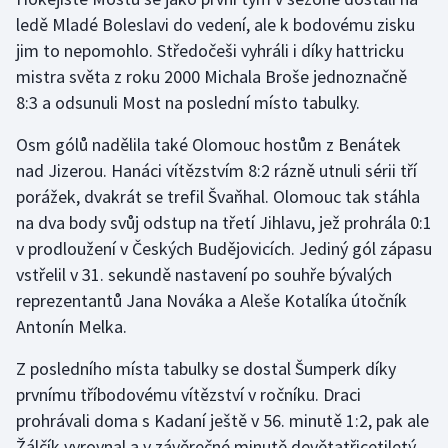
ledě Mladé Boleslavi do vedení, ale k bodovému zisku
Gymnastika
jim to nepomohlo. Středočeši vyhráli i díky hattricku
mistra světa z roku 2000 Michala Broše jednoznačně
Házená
8:3 a odsunuli Most na poslední místo tabulky.
Jezdectví
Osm gólů nadělila také Olomouc hostům z Benátek
nad Jizerou. Hanáci vítězstvím 8:2 rázně utnuli sérii tří
Judo
porážek, dvakrát se trefil Švaňhal. Olomouc tak stáhla
na dva body svůj odstup na třetí Jihlavu, jež prohrála 0:1
Krasobruslení
v prodloužení v Českých Budějovicích. Jediný gól zápasu
vstřelil v 31. sekundě nastavení po souhře bývalých
Lezení
reprezentantů Jana Nováka a Aleše Kotalíka útočník
Antonín Melka.
Lyže a snowboard
Z posledního místa tabulky se dostal Šumperk díky
Moderní pětiboj
prvnímu tříbodovému vítězství v ročníku. Draci
prohrávali doma s Kadaní ještě v 56. minutě 1:2, pak ale
Motorsport
Žálčík vyrovnal a v závěrečné minutě devětatřicetiletý