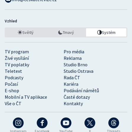
Vzhled
Světlý
Tmavý
Systém
TV program
Pro média
Živé vysílání
Reklama
TV poplatky
Studio Brno
Teletext
Studio Ostrava
Podcasty
Rada ČT
Počasí
Kariéra
E-shop
Podávání námětů
Mobilní a TV aplikace
Časté dotazy
Vše o ČT
Kontakty
Instagram
Facebook
YouTube
X
Threads