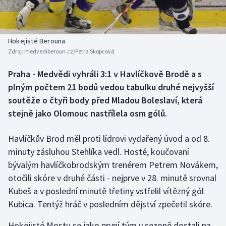
Baseball a softbal
Soutěže
Basketbal
Historické návraty
Hokejisté Berouna
Zdroj:
medvediberoun.cz/Petra Skopcová
Biatlon
Aplikace ČT sport
Praha - Medvědi vyhráli 3:1 v Havlíčkově Brodě a s
Boby a skeleton
AZ kvíz
plným počtem 21 bodů vedou tabulku druhé nejvyšší
soutěže o čtyři body před Mladou Boleslaví, která
Box
stejně jako Olomouc nastřílela osm gólů.
Curling
Havlíčkův Brod měl proti lídrovi vydařený úvod a od 8.
minuty zásluhou Stehlíka vedl. Hosté, koučovaní
Dostihy
bývalým havlíčkobrodským trenérem Petrem Novákem,
Florbal
otočili skóre v druhé části - nejprve v 28. minutě srovnal
Kubeš a v poslední minutě třetiny vstřelil vítězný gól
Futsal
Kubica. Tentýž hráč v posledním dějství zpečetil skóre.
Hokejisté Mostu se jako první tým v sezoně dostali na
Golf