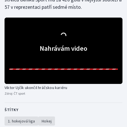
57 v reprezentaci patří sedmé místo.
Olympijské hry
Parasport
Plavání
Nahrávám video
Plážový volejbal
Ragby
Rychlobruslení
Viktor Ujčík ukončil hráčskou kariéru
Rychlostní kanoistika
Zdroj:
ČT sport
Short track
ŠTÍTKY
Sportovní střelba
1. hokejová liga
Hokej