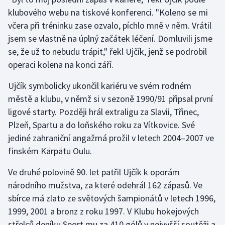
klubového webu na tiskové konferenci. "Koleno se mi
Gymnastika
včera při tréninku zase ozvalo, píchlo mně v něm. Vrátil
jsem se vlastně na úplný začátek léčení. Domluvili jsme
Házená
se, že už to nebudu trápit," řekl Ujčík, jenž se podrobil
operaci kolena na konci září.
Jezdectví
Ujčík symbolicky ukončil kariéru ve svém rodném
Judo
městě a klubu, v němž si v sezoně 1990/91 připsal první
ligové starty. Později hrál extraligu za Slavii, Třinec,
Krasobruslení
Plzeň, Spartu a do loňského roku za Vítkovice. Své
jediné zahraniční angažmá prožil v letech 2004–2007 ve
Lezení
finském Kärpätu Oulu.
Lyže a snowboard
Ve druhé polovině 90. let patřil Ujčík k oporám
národního mužstva, za které odehrál 162 zápasů. Ve
Moderní pětiboj
sbírce má zlato ze světových šampionátů v letech 1996,
1999, 2001 a bronz z roku 1997. V Klubu hokejových
Motorsport
střelců deníku Sport mu za 410 gólů v nejvyšší soutěži a