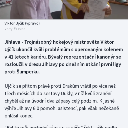
Baseball a softbal
Soutěže
Basketbal
Historické návraty
Viktor Ujčík (vpravo)
Zdroj:
ČT Brno
Biatlon
Aplikace ČT sport
Jihlava - Trojnásobný hokejový mistr světa Viktor
Boby a skeleton
AZ kvíz
Ujčík ukončil kvůli problémům s operovaným kolenem
v 41 letech kariéru. Bývalý reprezentační kanonýr se
Box
rozloučil v dresu Jihlavy po dnešním utkání první ligy
proti Šumperku.
Curling
Ujčík se přitom právě proti Drakům vrátil po více než
Dostihy
třech měsících do sestavy Dukly, v níž kvůli zranění
Florbal
chyběl až na úvodní dva zápasy celý podzim. K jasné
výhře Jihlavy 6:0 pomohl asistencí, pak však nečekaně
Futsal
ohlásil konec.
"Byl to můj poslední zápas v kariéře," řekl Ujčík podle
Golf