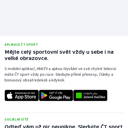
Stolní tenis
Triatlon
Veslování
Vodní slalom
APLIKACE ČT SPORT
Mějte celý sportovní svět vždy u sebe i na
velké obrazovce.
Volejbal
S mobilní aplikací, HbbTV a apkou iVysílání ve své chytré televizi
Ostatní
máte ČT sport vždy po ruce. Sledujte přímé přenosy, články a
bonusový obsah kdekoli a kdykoli.
SOCIÁLNÍ SÍTĚ
Odteď vám už nic neunikne. Sledujte ČT sport