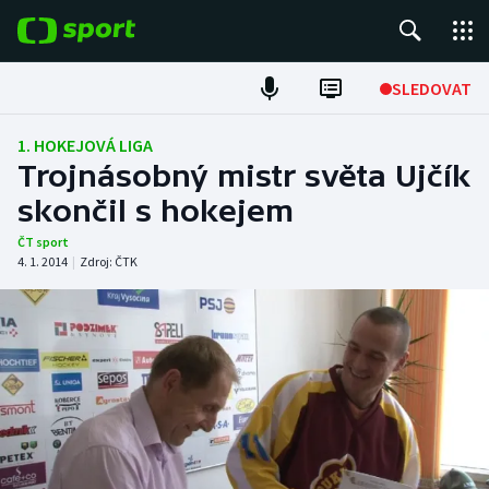
POPULÁRNÍ
SLEDOVAT
Fotbal
1. HOKEJOVÁ LIGA
Trojnásobný mistr světa Ujčík
Hokej
skončil s hokejem
Tenis
ČT sport
4. 1. 2014
|
Zdroj:
ČTK
Atletika
Cyklistika
DALŠÍ SPORTY
Americký fotbal
NEPŘEHLÉDNĚTE