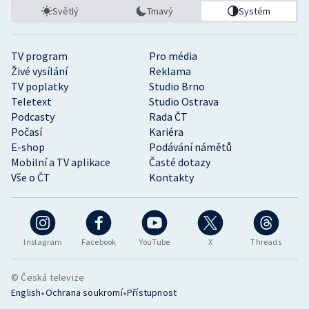
Světlý
Tmavý
Systém
TV program
Pro média
Živé vysílání
Reklama
TV poplatky
Studio Brno
Teletext
Studio Ostrava
Podcasty
Rada ČT
Počasí
Kariéra
E-shop
Podávání námětů
Mobilní a TV aplikace
Časté dotazy
Vše o ČT
Kontakty
Instagram
Facebook
YouTube
X
Threads
© Česká televize
•
•
English
Ochrana soukromí
Přístupnost