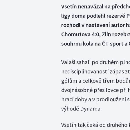
Vsetín nenavázal na předcho
ligy doma podlehl rezervě 
rozhodl v nastavení autor ha
Chomutova 4:0, Zlín rozebral
souhrnu kola na ČT sport a 
Valaši sahali po druhém pln
nedisciplinovaností zápas ztr
gólům a celkově třem bodům 
dvojnásobné přesilovce při 
hrací doby a v prodloužení s
výhodě Dynama.
Vsetín tak čeká od druhého 