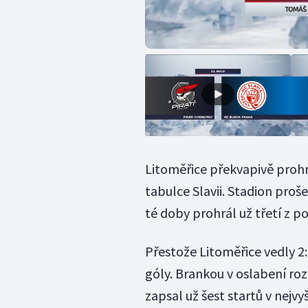
Litoměřice překvapivě prohrá
tabulce Slavii. Stadion pro
té doby prohrál už třetí z p
Přestože Litoměřice vedly 2
góly. Brankou v oslabení roz
zapsal už šest startů v nejvyš