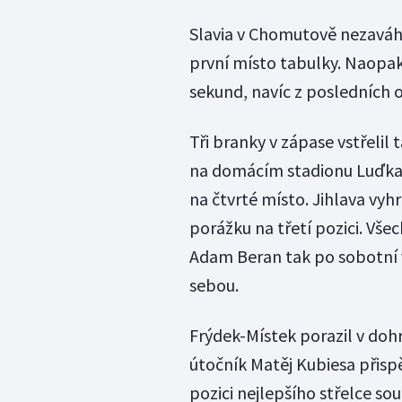
Slavia v Chomutově nezaváhala
první místo tabulky. Naopak 
sekund, navíc z posledních o
Tři branky v zápase vstřelil
na domácím stadionu Luďka Č
na čtvrté místo. Jihlava vyh
porážku na třetí pozici. Všec
Adam Beran tak po sobotní 
sebou.
Frýdek-Místek porazil v doh
útočník Matěj Kubiesa přisp
pozici nejlepšího střelce so