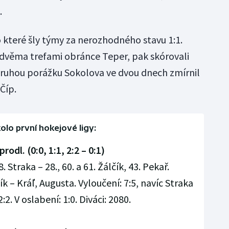
.
o které šly týmy za nerozhodného stavu 1:1.
 dvěma trefami obránce Teper, pak skórovali
 Druhou porážku Sokolova ve dvou dnech zmírnil
 Číp.
kolo první hokejové ligy:
rodl. (0:0, 1:1, 2:2 – 0:1)
. Straka – 28., 60. a 61. Žálčík, 43. Pekař.
k – Kráľ, Augusta. Vyloučení: 7:5, navíc Straka
:2. V oslabení: 1:0. Diváci: 2080.