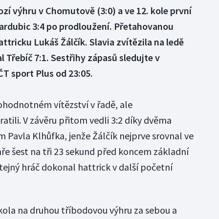
zí výhru v Chomutově (3:0) a ve 12. kole první
Pardubic 3:4 po prodloužení. Přetahovanou
ttricku Lukáš Žálčík. Slavia zvítězila na ledě
 Třebíč 7:1. Sestřihy zápasů sledujte v
ČT sport Plus od 23:05.
ohodnotném vítězství v řadě, ale
atili. V závěru přitom vedli 3:2 díky dvěma
Pavla Klhůfka, jenže Žálčík nejprve srovnal ve
hře šest na tři 23 sekund před koncem základní
tejný hráč dokonal hattrick v další početní
kola na druhou tříbodovou výhru za sebou a