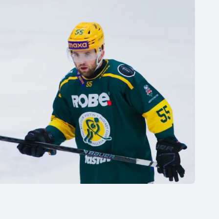
Moderní pětiboj
Triatlon
Motorsport
Veslování
Olympijské hry
Vodní slalom
Parasport
Volejbal
Plavání
Ostatní
Plážový volejbal