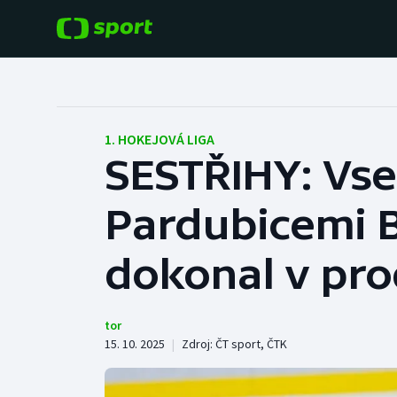
POPULÁRNÍ
DALŠÍ SPORTY
Fotbal
Americký fotbal
1. HOKEJOVÁ LIGA
SESTŘIHY: Vset
Hokej
Baseball a softbal
Pardubicemi 
Tenis
Basketbal
Atletika
dokonal v pro
Biatlon
Cyklistika
Boby a skeleton
tor
15. 10. 2025
|
Zdroj:
ČT sport
,
ČTK
Box