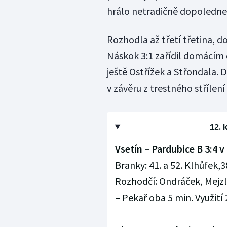
hrálo netradičně dopoledne
Rozhodla až třetí třetina, d
Náskok 3:1 zařídil domácím
ještě Ostřížek a Střondala.
v závěru z trestného střílení
12. 
Vsetín – Pardubice B 3:4 v p
Branky: 41. a 52. Klhůfek,38
Rozhodčí: Ondráček, Mejzlí
– Pekař oba 5 min. Využití 2