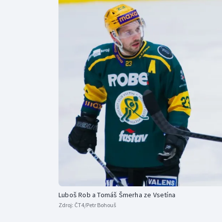
Curling
Dostihy
Florbal
Futsal
Golf
Gymnastika
Luboš Rob a Tomáš Šmerha ze Vsetína
Zdroj:
ČT4/Petr Bohouš