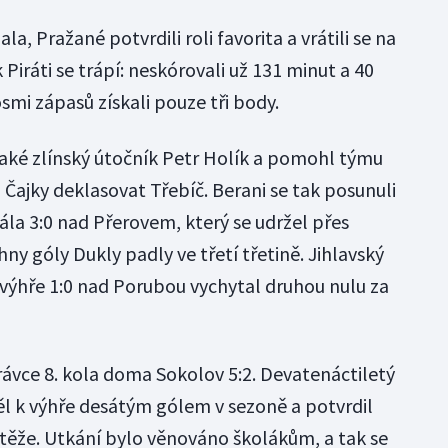
, Pražané potvrdili roli favorita a vrátili se na
Piráti se trápí: neskórovali už 131 minut a 40
smi zápasů získali pouze tři body.
 také zlínský útočník Petr Holík a pomohl týmu
ajky deklasovat Třebíč. Berani se tak posunuli
rála 3:0 nad Přerovem, který se udržel přes
hny góly Dukly padly ve třetí třetině. Jihlavský
výhře 1:0 nad Porubou vychytal druhou nulu za
rávce 8. kola doma Sokolov 5:2. Devatenáctiletý
ěl k výhře desátým gólem v sezoně a potvrdil
utěže. Utkání bylo věnováno školákům, a tak se