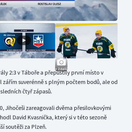
+ 2 další
ly 2:3 v Táboře a přepustily první místo v
šel zářím suverénně s plným počtem bodů, ale od
osledních čtyř zápasů.
:0, Jihočeši zareagovali dvěma přesilovkovými
hodl David Kvasnička, který si v této sezoně
ší soutěži za Plzeň.