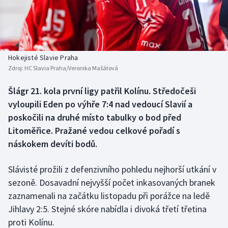
Baseball a softbal
Soutěže
Basketbal
Historické návraty
Biatlon
Aplikace ČT sport
Hokejisté Slavie Praha
Zdroj:
HC Slavia Praha/Veronika Mašátová
Boby a skeleton
AZ kvíz
Šlágr 21. kola první ligy patřil Kolínu. Středočeši
vyloupili Eden po výhře 7:4 nad vedoucí Slavií a
Box
poskočili na druhé místo tabulky o bod před
Curling
Litoměřice. Pražané vedou celkové pořadí s
náskokem devíti bodů.
Dostihy
Slávisté prožili z defenzivního pohledu nejhorší utkání v
Florbal
sezoně. Dosavadní nejvyšší počet inkasovaných branek
zaznamenali na začátku listopadu při porážce na ledě
Futsal
Jihlavy 2:5. Stejné skóre nabídla i divoká třetí třetina
proti Kolínu.
Golf