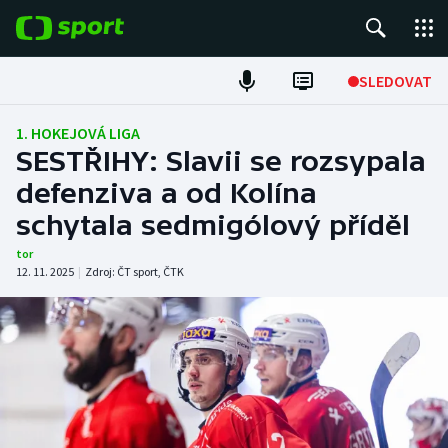
POPULÁRNÍ
SLEDOVAT
Fotbal
1. HOKEJOVÁ LIGA
SESTŘIHY: Slavii se rozsypala
Hokej
defenziva a od Kolína
schytala sedmigólový příděl
Tenis
tor
Atletika
12. 11. 2025
|
Zdroj:
ČT sport
,
ČTK
Cyklistika
DALŠÍ SPORTY
Americký fotbal
NEPŘEHLÉDNĚTE