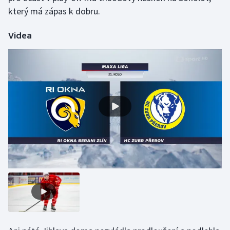
Stolní tenis
který má zápas k dobru.
Triatlon
Videa
Veslování
Vodní slalom
Volejbal
Ostatní