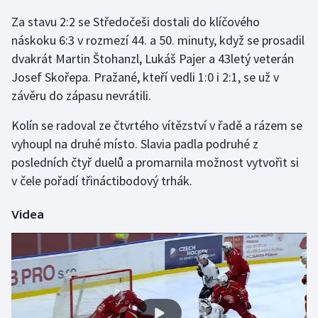
Za stavu 2:2 se Středočeši dostali do klíčového
Gymnastika
náskoku 6:3 v rozmezí 44. a 50. minuty, když se prosadil
dvakrát Martin Štohanzl, Lukáš Pajer a 43letý veterán
Házená
Josef Skořepa. Pražané, kteří vedli 1:0 i 2:1, se už v
závěru do zápasu nevrátili.
Jezdectví
Kolín se radoval ze čtvrtého vítězství v řadě a rázem se
Judo
vyhoupl na druhé místo. Slavia padla podruhé z
posledních čtyř duelů a promarnila možnost vytvořit si
Krasobruslení
v čele pořadí třináctibodový trhák.
Lezení
Videa
Lyže a snowboard
Moderní pětiboj
Motorsport