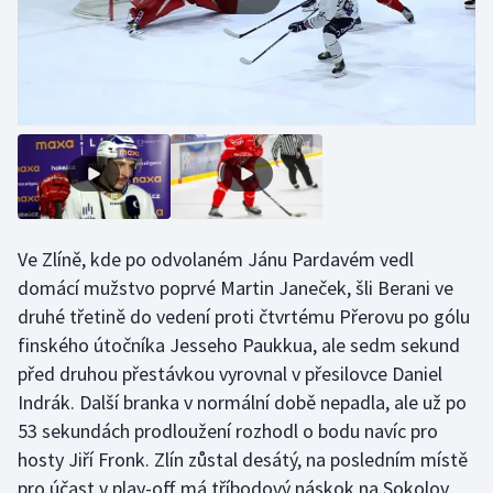
Olympijské hry
Parasport
Plavání
Plážový volejbal
Ragby
Ve Zlíně, kde po odvolaném Jánu Pardavém vedl
domácí mužstvo poprvé Martin Janeček, šli Berani ve
Rychlobruslení
druhé třetině do vedení proti čtvrtému Přerovu po gólu
finského útočníka Jesseho Paukkua, ale sedm sekund
Rychlostní kanoistika
před druhou přestávkou vyrovnal v přesilovce Daniel
Indrák. Další branka v normální době nepadla, ale už po
Short track
53 sekundách prodloužení rozhodl o bodu navíc pro
Sportovní střelba
hosty Jiří Fronk. Zlín zůstal desátý, na posledním místě
pro účast v play-off má tříbodový náskok na Sokolov,