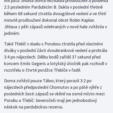
Ani pátá Jihlava doma nezvládla prodloužení a podlehla
2:3 posledním Pardubicím B. Dukla v poslední třetině
během 68 sekund ztratila dvougólové vedení a ve třetí
minutě prodloužení dokonal obrat Robin Kaplan.
Jihlava z pěti zápasů odehraných v nové hale zvítězila v
jediném.
Také Třebíč v duelu s Porubou ztratila před vlastními
diváky v poslední části dvoubrankové vedení a prohrála
3:4 po nájezdech. Dělbu bodů zařídil 37 sekund před
koncem Emils Gegeris a lotyšský útočník pak rozhodl v
rozstřelu o čtvrté porážce Třebíče v řadě.
Doma zvítězil pouze Tábor, který porazil 3:2 po
nájezdech předposlední Chomutov a po páté výhře z
posledních šesti zápasů se vklínil na osmé místo mezi
Porubu a Třebíč. Severočeši mají jen jednobodový
náskok na pardubickou rezervu.