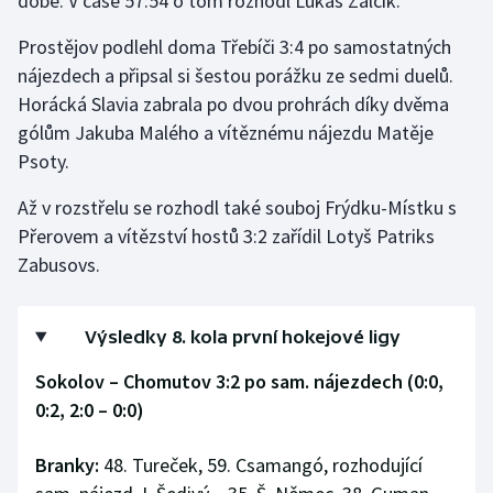
době. V čase 57:54 o tom rozhodl Lukáš Žálčík.
Prostějov podlehl doma Třebíči 3:4 po samostatných
nájezdech a připsal si šestou porážku ze sedmi duelů.
Horácká Slavia zabrala po dvou prohrách díky dvěma
gólům Jakuba Malého a vítěznému nájezdu Matěje
Psoty.
Až v rozstřelu se rozhodl také souboj Frýdku-Místku s
Přerovem a vítězství hostů 3:2 zařídil Lotyš Patriks
Zabusovs.
Výsledky 8. kola první hokejové ligy
Sokolov – Chomutov 3:2 po sam. nájezdech (0:0,
0:2, 2:0 –
0:0)
Branky:
48. Tureček, 59. Csamangó, rozhodující