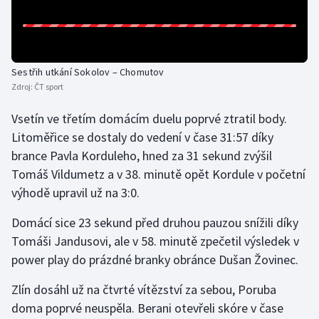
Olympijské hry
Parasport
Sestřih utkání Sokolov – Chomutov
Zdroj:
ČT sport
Plavání
Vsetín ve třetím domácím duelu poprvé ztratil body.
Plážový volejbal
Litoměřice se dostaly do vedení v čase 31:57 díky
brance Pavla Korduleho, hned za 31 sekund zvýšil
Ragby
Tomáš Vildumetz a v 38. minutě opět Kordule v početní
výhodě upravil už na 3:0.
Rychlobruslení
Domácí sice 23 sekund před druhou pauzou snížili díky
Rychlostní kanoistika
Tomáši Jandusovi, ale v 58. minutě zpečetil výsledek v
power play do prázdné branky obránce Dušan Žovinec.
Short track
Zlín dosáhl už na čtvrté vítězství za sebou, Poruba
Sportovní střelba
doma poprvé neuspěla. Berani otevřeli skóre v čase