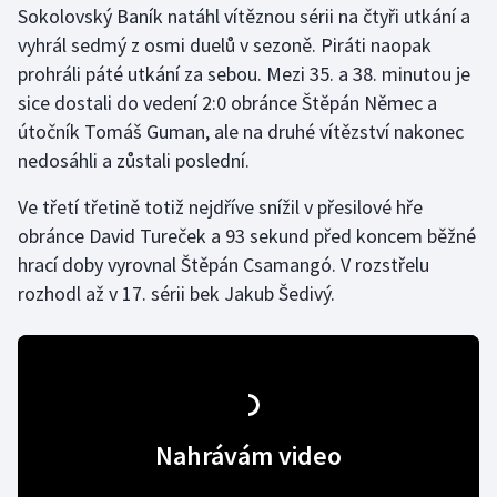
Sokolovský Baník natáhl vítěznou sérii na čtyři utkání a
vyhrál sedmý z osmi duelů v sezoně. Piráti naopak
Gymnastika
prohráli páté utkání za sebou. Mezi 35. a 38. minutou je
sice dostali do vedení 2:0 obránce Štěpán Němec a
Házená
útočník Tomáš Guman, ale na druhé vítězství nakonec
Jezdectví
nedosáhli a zůstali poslední.
Ve třetí třetině totiž nejdříve snížil v přesilové hře
Judo
obránce David Tureček a 93 sekund před koncem běžné
hrací doby vyrovnal Štěpán Csamangó. V rozstřelu
Krasobruslení
rozhodl až v 17. sérii bek Jakub Šedivý.
Lezení
Lyže a snowboard
Moderní pětiboj
Nahrávám video
Motorsport