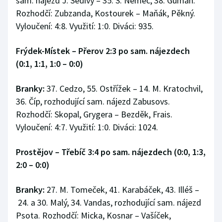
sam. nájezd J. Šedivý – 35. Š. Němec, 38. Guman.
Rozhodčí: Zubzanda, Kostourek – Maňák, Pěkný.
Vyloučení: 4:8. Využití: 1:0. Diváci: 935.
Frýdek-Místek – Přerov 2:3 po sam. nájezdech
(0:1, 1:1, 1:0 –
0:0)
Branky:
37. Cedzo, 55. Ostřížek – 14. M. Kratochvil,
36. Číp, rozhodující sam. nájezd Zabusovs.
Rozhodčí: Skopal, Grygera – Bezděk, Frais.
Vyloučení: 4:7. Využití: 1:0. Diváci: 1024.
Prostějov – Třebíč 3:4 po sam. nájezdech (0:0, 1:3,
2:0 – 0:0)
Branky:
27. M. Tomeček, 41. Karabáček, 43. Illéš –
24. a 30. Malý, 34. Vandas, rozhodující sam. nájezd
Psota. Rozhodčí: Micka, Kosnar – Vašíček,