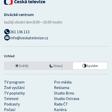
Divácké centrum
každý všední den:
8:00—16:00 hodin
261 136 113
info@ceskatelevize.cz
Vzhled
Světlý
Tmavý
Systém
TV program
Pro média
Živé vysílání
Reklama
TV poplatky
Studio Brno
Teletext
Studio Ostrava
Podcasty
Rada ČT
Počasí
Kariéra