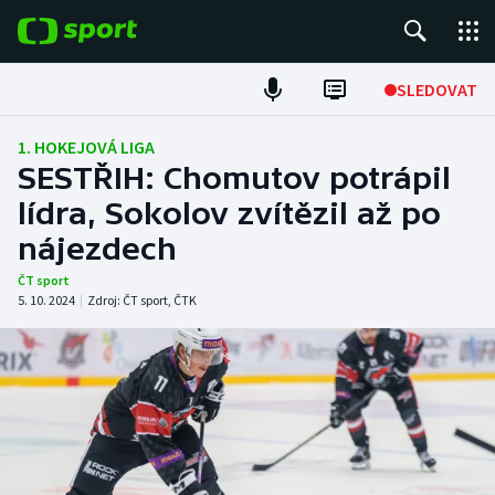
POPULÁRNÍ
SLEDOVAT
Fotbal
1. HOKEJOVÁ LIGA
SESTŘIH: Chomutov potrápil
Hokej
lídra, Sokolov zvítězil až po
nájezdech
Tenis
ČT sport
Atletika
5. 10. 2024
|
Zdroj:
ČT sport
,
ČTK
Cyklistika
DALŠÍ SPORTY
Americký fotbal
NEPŘEHLÉDNĚTE