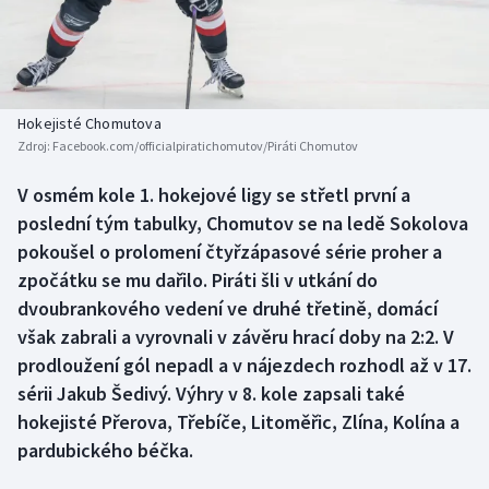
Baseball a softbal
Soutěže
Basketbal
Historické návraty
Biatlon
Aplikace ČT sport
Hokejisté Chomutova
Zdroj:
Facebook.com/officialpiratichomutov/Piráti Chomutov
Boby a skeleton
AZ kvíz
V osmém kole 1. hokejové ligy se střetl první a
poslední tým tabulky, Chomutov se na ledě Sokolova
Box
pokoušel o prolomení čtyřzápasové série proher a
Curling
zpočátku se mu dařilo. Piráti šli v utkání do
dvoubrankového vedení ve druhé třetině, domácí
Dostihy
však zabrali a vyrovnali v závěru hrací doby na 2:2. V
prodloužení gól nepadl a v nájezdech rozhodl až v 17.
Florbal
sérii Jakub Šedivý. Výhry v 8. kole zapsali také
hokejisté Přerova, Třebíče, Litoměřic, Zlína, Kolína a
Futsal
pardubického béčka.
Golf