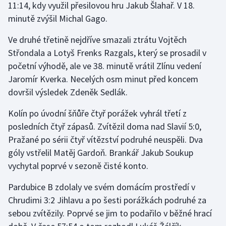
11:14, kdy využil přesilovou hru Jakub Šlahař. V 18.
Stolní tenis
minutě zvýšil Michal Gago.
Triatlon
Ve druhé třetině nejdříve smazali ztrátu Vojtěch
Střondala a Lotyš Frenks Razgals, který se prosadil v
Veslování
početní výhodě, ale ve 38. minutě vrátil Zlínu vedení
Jaromír Kverka. Necelých osm minut před koncem
Vodní slalom
dovršil výsledek Zdeněk Sedlák.
Volejbal
Kolín po úvodní šňůře čtyř porážek vyhrál třetí z
posledních čtyř zápasů. Zvítězil doma nad Slavií 5:0,
Ostatní
Pražané po sérii čtyř vítězství podruhé neuspěli. Dva
góly vstřelil Matěj Gardoň. Brankář Jakub Soukup
vychytal poprvé v sezoně čisté konto.
Pardubice B zdolaly ve svém domácím prostředí v
Chrudimi 3:2 Jihlavu a po šesti porážkách podruhé za
sebou zvítězily. Poprvé se jim to podařilo v běžné hrací